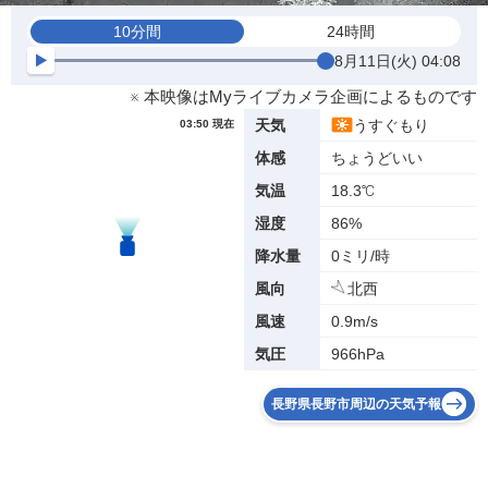
10分間
24時間
8月11日(火) 04:08
※ 本映像はMyライブカメラ企画によるものです
うすぐもり
天気
03:50 現在
ちょうどいい
体感
18.3℃
気温
86%
湿度
0ミリ/時
降水量
北西
風向
0.9m/s
風速
966hPa
気圧
長野県長野市周辺の天気予報