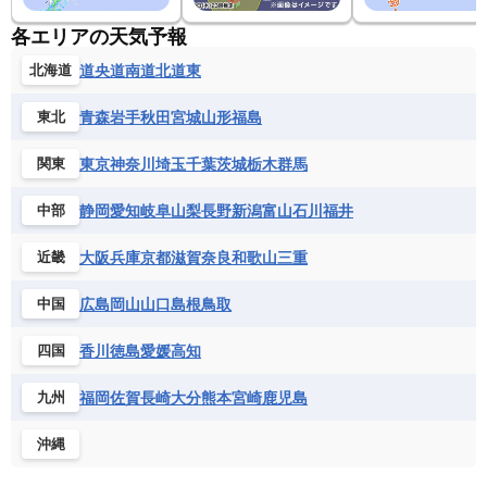
各エリアの天気予報
道央
道南
道北
道東
北海道
青森
岩手
秋田
宮城
山形
福島
東北
東京
神奈川
埼玉
千葉
茨城
栃木
群馬
関東
静岡
愛知
岐阜
山梨
長野
新潟
富山
石川
福井
中部
大阪
兵庫
京都
滋賀
奈良
和歌山
三重
近畿
広島
岡山
山口
島根
鳥取
中国
香川
徳島
愛媛
高知
四国
福岡
佐賀
長崎
大分
熊本
宮崎
鹿児島
九州
沖縄