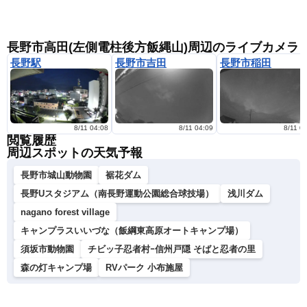
長野市高田(左側電柱後方飯縄山)周辺のライブカメラ
長野駅
長野市吉田
長野市稲田
8/11 04:08
8/11 04:09
8/11 0
閲覧履歴
周辺スポットの天気予報
長野市城山動物園
裾花ダム
長野Uスタジアム（南長野運動公園総合球技場）
浅川ダム
nagano forest village
キャンプラスいいづな（飯綱東高原オートキャンプ場）
須坂市動物園
チビッ子忍者村ｰ信州戸隠 そばと忍者の里
森の灯キャンプ場
RVパーク 小布施屋