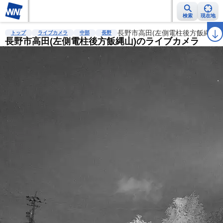
検索
現在地
雨雲レーダー
台風情報
地震情報
長野市高田(左側電柱後方飯縄山)
警報・注意報
2週間天気
ラ
トップ
ライブカメラ
中部
長野
長野市高田(左側電柱後方飯縄山)のライブカメラ