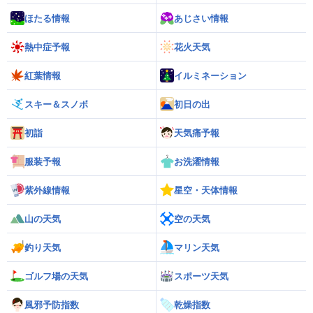
ほたる情報
あじさい情報
熱中症予報
花火天気
紅葉情報
イルミネーション
スキー＆スノボ
初日の出
初詣
天気痛予報
服装予報
お洗濯情報
紫外線情報
星空・天体情報
山の天気
空の天気
釣り天気
マリン天気
ゴルフ場の天気
スポーツ天気
風邪予防指数
乾燥指数