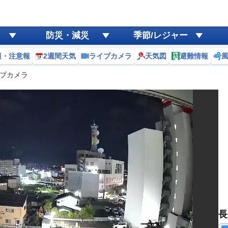
防災・減災
季節/レジャー
報・注意報
2週間天気
ライブカメラ
天気図
避難情報
ブカメラ
長