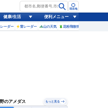
現在地
健康/生活
便利メニュー
風レーダー
雷レーダー
山の天気
花粉飛散情報
世界天気
野のアメダス
もっと見る