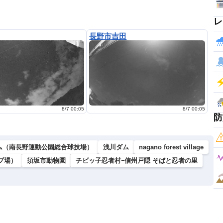
レ
長野市吉田
8/7 00:05
8/7 00:05
防
ム（南長野運動公園総合球技場）
浅川ダム
nagano forest village
プ場）
須坂市動物園
チビッ子忍者村ｰ信州戸隠 そばと忍者の里