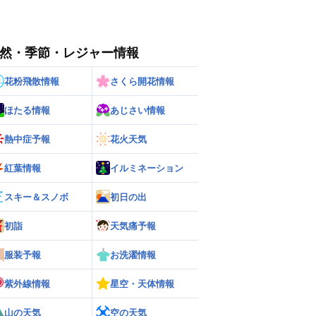
然・季節・レジャー情報
花粉飛散情報
さくら開花情報
ほたる情報
あじさい情報
熱中症予報
花火天気
紅葉情報
イルミネーション
スキー＆スノボ
初日の出
初詣
天気痛予報
服装予報
お洗濯情報
紫外線情報
星空・天体情報
山の天気
空の天気