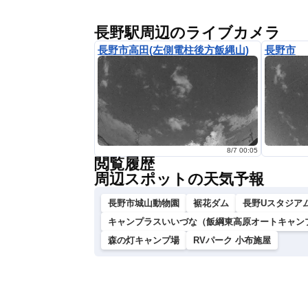
長野駅周辺のライブカメラ
長野市高田(左側電柱後方飯縄山)
長野市
8/7 00:05
閲覧履歴
周辺スポットの天気予報
長野市城山動物園
裾花ダム
長野Uスタジア
キャンプラスいいづな（飯綱東高原オートキャン
森の灯キャンプ場
RVパーク 小布施屋