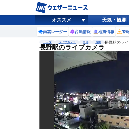
オススメ
天気・観測
雨雲レーダー
台風情報
地震情報
警
長野駅のライ
トップ
ライブカメラ
中部
長野
長野駅のライブカメラ