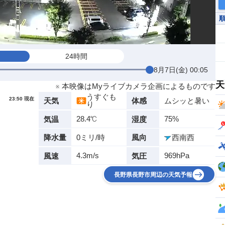
24時間
8月7日(金) 00:05
天
※ 本映像はMyライブカメラ企画によるものです
うすぐも
23:50 現在
ムシッと暑い
天気
体感
り
28.4℃
75%
気温
湿度
0ミリ/時
西南西
降水量
風向
4.3m/s
969hPa
風速
気圧
長野県長野市周辺の天気予報