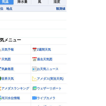
気温
降水量
風
湿度
順位
地点
観測値
気メニュー
天気予報
2週間天気
天気図
過去天気図
気象衛星
お天気ニュース
世界天気
アメダス(実況天気)
アメダスランキング
ウェザーリポート
河川水位情報
ライブカメラ