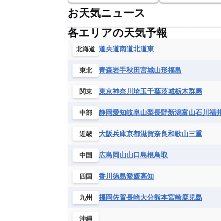
お天気ニュース
各エリアの天気予報
道央
道南
道北
道東
北海道
青森
岩手
秋田
宮城
山形
福島
東北
東京
神奈川
埼玉
千葉
茨城
栃木
群馬
関東
静岡
愛知
岐阜
山梨
長野
新潟
富山
石川
福
中部
大阪
兵庫
京都
滋賀
奈良
和歌山
三重
近畿
広島
岡山
山口
島根
鳥取
中国
香川
徳島
愛媛
高知
四国
福岡
佐賀
長崎
大分
熊本
宮崎
鹿児島
九州
沖縄