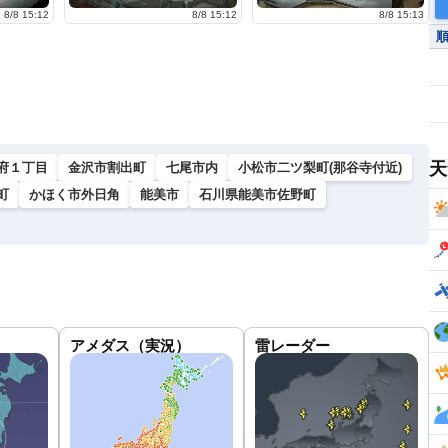
8/8 15:12
8/8 15:12
8/8 15:13
天
府１丁目
金沢市割出町
七尾市内
小松市二ツ梨町(那谷寺付近)
町
かほく市外日角
能美市
石川県能美市佐野町
アメダス（実況）
雷レーダー