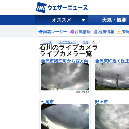
オススメ
天気・観測
雨雲レーダー
台風情報
地震情報
警
石川
トップ
ライブカメラ
中部
石川のライブカメラ
ライブカメラ一覧
金沢市諸江町から西方向
金沢東IC近く医
8/8 15:12
七尾市
野々市