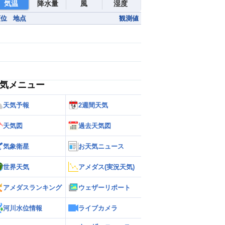
気温
降水量
風
湿度
順位
地点
観測値
気メニュー
天気予報
2週間天気
天気図
過去天気図
気象衛星
お天気ニュース
世界天気
アメダス(実況天気)
アメダスランキング
ウェザーリポート
河川水位情報
ライブカメラ