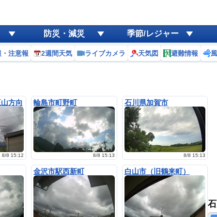
防災・減災
季節/レジャー
報・注意報
2週間天気
ライブカメラ
天気図
避難情報
王山方向
輪島市町野町
石川県加賀市
8/8 15:12
8/8 15:13
8/8 15:13
金沢市駅西新町
白山市（旧鶴来町）
石