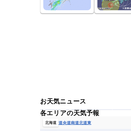
お天気ニュース
各エリアの天気予報
道央
道南
道北
道東
北海道