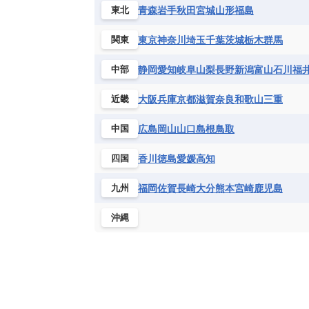
青森
岩手
秋田
宮城
山形
福島
東北
東京
神奈川
埼玉
千葉
茨城
栃木
群馬
関東
静岡
愛知
岐阜
山梨
長野
新潟
富山
石川
福
中部
大阪
兵庫
京都
滋賀
奈良
和歌山
三重
近畿
広島
岡山
山口
島根
鳥取
中国
香川
徳島
愛媛
高知
四国
福岡
佐賀
長崎
大分
熊本
宮崎
鹿児島
九州
沖縄