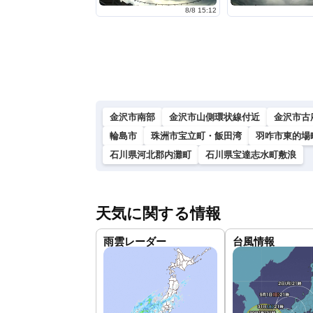
8/8 15:12
金沢市南部
金沢市山側環状線付近
金沢市古
輪島市
珠洲市宝立町・飯田湾
羽咋市東的場
石川県河北郡内灘町
石川県宝達志水町敷浪
天気に関する情報
雨雲レーダー
台風情報