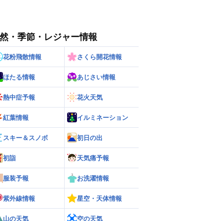
然・季節・レジャー情報
花粉飛散情報
さくら開花情報
ほたる情報
あじさい情報
熱中症予報
花火天気
紅葉情報
イルミネーション
スキー＆スノボ
初日の出
初詣
天気痛予報
服装予報
お洗濯情報
紫外線情報
星空・天体情報
山の天気
空の天気