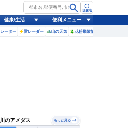
現在地
健康/生活
便利メニュー
風レーダー
雷レーダー
山の天気
花粉飛散情報
世界天気
川のアメダス
もっと見る