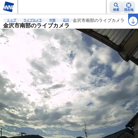
検索
現在地
雨雲レーダー
台風情報
地震情報
金沢市南部のライブカメラ
警報・注意報
2週間天気
ラ
トップ
ライブカメラ
中部
石川
金沢市南部のライブカメラ