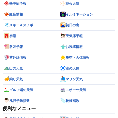
熱中症予報
花火天気
紅葉情報
イルミネーション
スキー＆スノボ
初日の出
初詣
天気痛予報
服装予報
お洗濯情報
紫外線情報
星空・天体情報
山の天気
空の天気
釣り天気
マリン天気
ゴルフ場の天気
スポーツ天気
風邪予防指数
乾燥指数
便利なメニュー