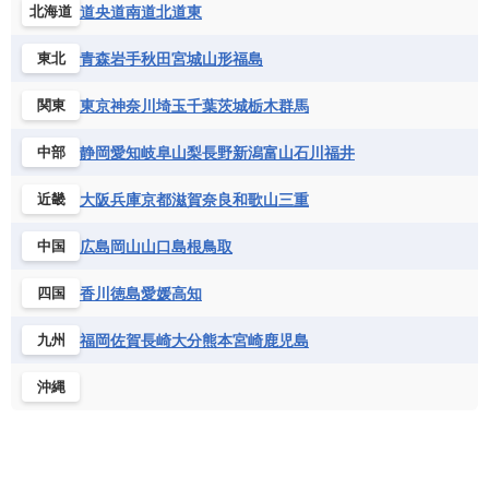
道央
道南
道北
道東
北海道
青森
岩手
秋田
宮城
山形
福島
東北
東京
神奈川
埼玉
千葉
茨城
栃木
群馬
関東
静岡
愛知
岐阜
山梨
長野
新潟
富山
石川
福井
中部
大阪
兵庫
京都
滋賀
奈良
和歌山
三重
近畿
広島
岡山
山口
島根
鳥取
中国
香川
徳島
愛媛
高知
四国
福岡
佐賀
長崎
大分
熊本
宮崎
鹿児島
九州
沖縄