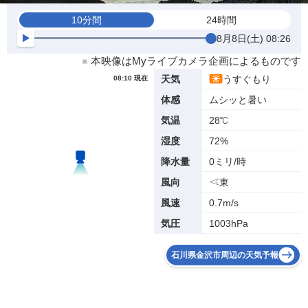
10分間
24時間
8月8日(土) 08:26
※ 本映像はMyライブカメラ企画によるものです
うすぐもり
天気
08:10 現在
ムシッと暑い
体感
28℃
気温
72%
湿度
0ミリ/時
降水量
東
風向
0.7m/s
風速
1003hPa
気圧
石川県金沢市周辺の天気予報