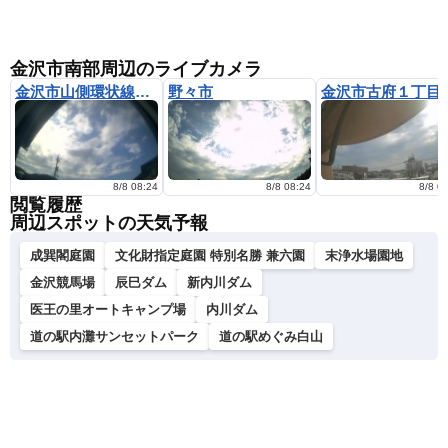
金沢市南部周辺のライブカメラ
金沢市山側環状線付近
野々市
金沢市古府１丁目
8/8 08:24
8/8 08:24
8/8 0
閲覧履歴
周辺スポットの天気予報
成巽閣庭園
文化財指定庭園 特別名勝 兼六園
末浄水場園地
金沢競馬場
辰巳ダム
新内川ダム
医王の里オートキャンプ場
内川ダム
道の駅内灘サンセットパーク
道の駅めぐみ白山