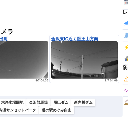
レ
カメラ
出町
金沢東IC近く医王山方向
防
8/7 04:09
8/7 04:09
末浄水場園地
金沢競馬場
辰巳ダム
新内川ダム
内灘サンセットパーク
道の駅めぐみ白山