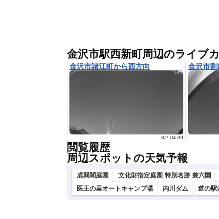
金沢市駅西新町周辺のライブ
金沢市諸江町から西方向
金沢市割
8/7 04:09
閲覧履歴
周辺スポットの天気予報
成巽閣庭園
文化財指定庭園 特別名勝 兼六園
医王の里オートキャンプ場
内川ダム
道の駅