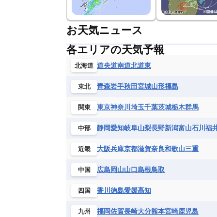
お天気ニュース
各エリアの天気予報
道央
道南
道北
道東
北海道
青森
岩手
秋田
宮城
山形
福島
東北
東京
神奈川
埼玉
千葉
茨城
栃木
群馬
関東
静岡
愛知
岐阜
山梨
長野
新潟
富山
石川
福
中部
大阪
兵庫
京都
滋賀
奈良
和歌山
三重
近畿
広島
岡山
山口
島根
鳥取
中国
香川
徳島
愛媛
高知
四国
福岡
佐賀
長崎
大分
熊本
宮崎
鹿児島
九州