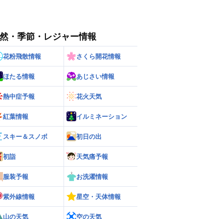
然・季節・レジャー情報
花粉飛散情報
さくら開花情報
ほたる情報
あじさい情報
熱中症予報
花火天気
紅葉情報
イルミネーション
スキー＆スノボ
初日の出
初詣
天気痛予報
服装予報
お洗濯情報
紫外線情報
星空・天体情報
山の天気
空の天気