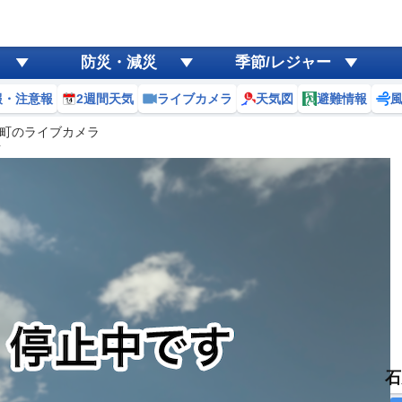
防災・減災
季節/レジャー
報・注意報
2週間天気
ライブカメラ
天気図
避難情報
町のライブカメラ
ラ
石