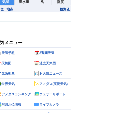
気温
降水量
風
湿度
順位
地点
観測値
気メニュー
天気予報
2週間天気
天気図
過去天気図
気象衛星
お天気ニュース
世界天気
アメダス(実況天気)
アメダスランキング
ウェザーリポート
河川水位情報
ライブカメラ