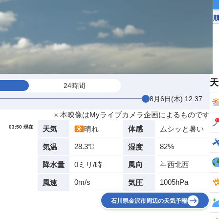
天
24時間
8月6日(木) 12:37
※ 本映像はMyライブカメラ企画によるものです
03:50 現在
晴れ
ムシッと暑い
天気
体感
28.3℃
82%
気温
湿度
0ミリ/時
西北西
降水量
風向
0m/s
1005hPa
風速
気圧
石川県金沢市周辺の天気予報