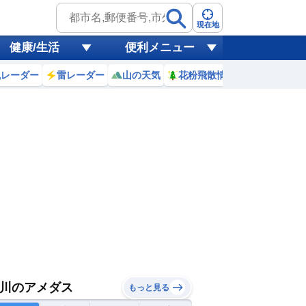
現在地
健康/生活
便利メニュー
風レーダー
雷レーダー
山の天気
花粉飛散情報
世界天気
川のアメダス
もっと見る