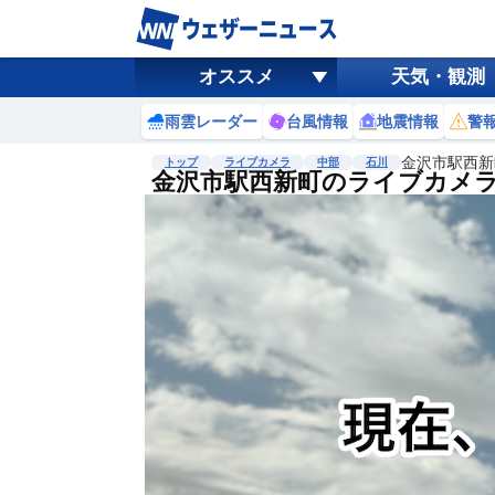
オススメ
天気・観測
雨雲レーダー
台風情報
地震情報
警
金沢市駅西新
トップ
ライブカメラ
中部
石川
金沢市駅西新町のライブカメ