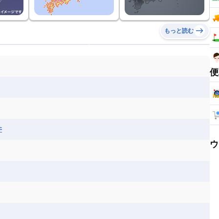
もっと読む
便
井
ウ