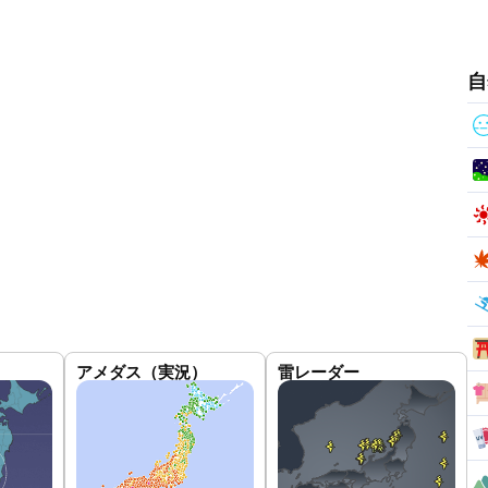
自
アメダス（実況）
雷レーダー