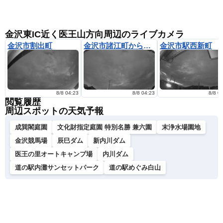
金沢東IC近く医王山方向周辺のライブカメラ
金沢市割出町
金沢市諸江町から西方向
金沢市駅西新町
8/8 04:23
8/8 04:23
8/8 0
閲覧履歴
周辺スポットの天気予報
成巽閣庭園
文化財指定庭園 特別名勝 兼六園
末浄水場園地
金沢競馬場
辰巳ダム
新内川ダム
医王の里オートキャンプ場
内川ダム
道の駅内灘サンセットパーク
道の駅めぐみ白山