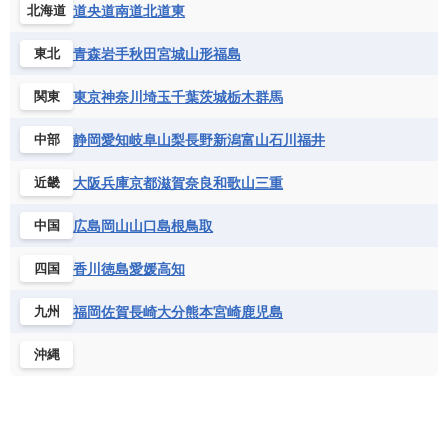
道央
道南
道北
道東
北海道
青森
岩手
秋田
宮城
山形
福島
東北
東京
神奈川
埼玉
千葉
茨城
栃木
群馬
関東
静岡
愛知
岐阜
山梨
長野
新潟
富山
石川
福井
中部
大阪
兵庫
京都
滋賀
奈良
和歌山
三重
近畿
広島
岡山
山口
島根
鳥取
中国
香川
徳島
愛媛
高知
四国
福岡
佐賀
長崎
大分
熊本
宮崎
鹿児島
九州
沖縄