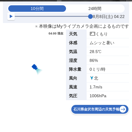
10分間
24時間
8月8日(土) 04:22
※ 本映像はMyライブカメラ企画によるものです
くもり
天気
04:00 現在
ムシッと暑い
体感
28.5℃
気温
86%
湿度
0ミリ/時
降水量
北
風向
1.7m/s
風速
1006hPa
気圧
石川県金沢市周辺の天気予報