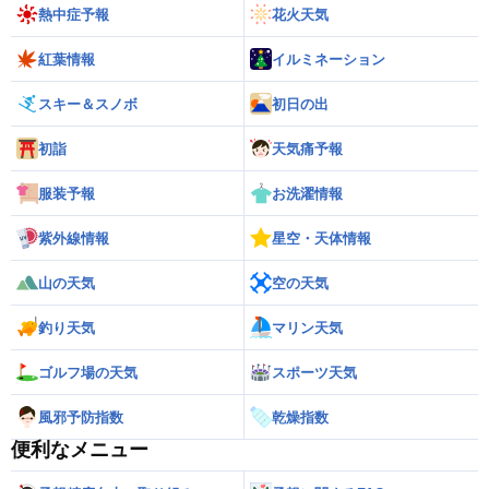
熱中症予報
花火天気
紅葉情報
イルミネーション
スキー＆スノボ
初日の出
初詣
天気痛予報
服装予報
お洗濯情報
紫外線情報
星空・天体情報
山の天気
空の天気
釣り天気
マリン天気
ゴルフ場の天気
スポーツ天気
風邪予防指数
乾燥指数
便利なメニュー