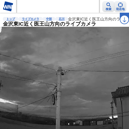
検索
現在地
雨雲レーダー
台風情報
地震情報
金沢東IC近く医王山方向のライ
警報・注意報
2週間天気
ラ
トップ
ライブカメラ
中部
石川
金沢東IC近く医王山方向のライブカメラ