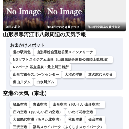
酒田の花火
第54回かわさき夏まつり花火大会「おらが自慢のでっかい花火」
第98回全国花火競技大会「大曲の花火」
山形県寒河江市八鍬周辺の天気予報
お出かけスポット
道の駅河北
山形県総合運動公園メインアリーナ
NDソフトスタジアム山形（山形県総合運動公園陸上競技場）
RVパーク 碁点温泉・最上川三難所
山形市総合スポーツセンター
大沼の浮島
道の駅むらやま
留山川ダム
白水川ダム
空港の天気（東北）
福島空港
青森空港
山形空港（おいしい山形空港）
庄内空港（おいしい庄内空港）
いわて花巻空港
大館能代空港（あきた北空港）
秋田空港
仙台空港
三沢空港
福島スカイパーク（ふくしまスカイパーク）