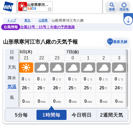
山形県寒河江市八鍬
34
/
19
検索
現在地
雨雲レーダー
台風情報
地震情報
警報・注意報
2週間天気
ラ
山形県寒河江市八鍬
トップ
東北
山形県
台風情報
台風13号・15号｜今後の予想進路
山形県寒河江市八鍬の天気予報
最新見解
日
6日(木)
7日(金)
20
21
22
23
0
1
2
3
時
天気
降水
0
0
0
0
0
0
0
0
0
ミリ
ミリ
ミリ
ミリ
ミリ
ミリ
ミリ
ミリ
気温
27
26
26
26
25
25
25
24
2
℃
℃
℃
℃
℃
℃
℃
℃
風
1
0
0
0
0
0
0
0
0
m/s
m/s
m/s
m/s
m/s
m/s
m/s
m/s
5分毎
1時間毎
今日明日
2週間天気