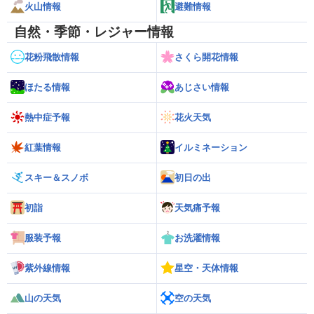
火山情報
避難情報
自然・季節・レジャー情報
花粉飛散情報
さくら開花情報
ほたる情報
あじさい情報
熱中症予報
花火天気
紅葉情報
イルミネーション
スキー＆スノボ
初日の出
初詣
天気痛予報
服装予報
お洗濯情報
紫外線情報
星空・天体情報
山の天気
空の天気