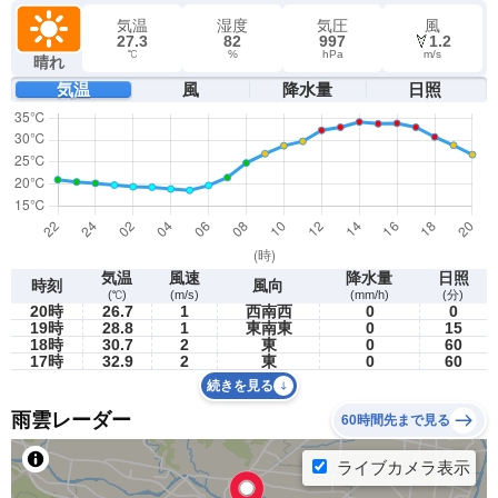
気温
湿度
気圧
風
27.3
82
997
1.2
℃
%
hPa
m/s
晴れ
気温
風
降水量
日照
気温
風速
降水量
日照
時刻
風向
(℃)
(m/s)
(mm/h)
(分)
20時
26.7
1
西南西
0
0
19時
28.8
1
東南東
0
15
18時
30.7
2
東
0
60
17時
32.9
2
東
0
60
続きを見る
雨雲レーダー
60時間先まで見る