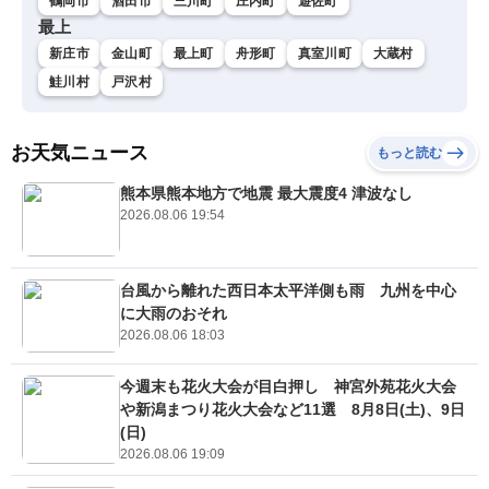
鶴岡市
酒田市
三川町
庄内町
遊佐町
最上
新庄市
金山町
最上町
舟形町
真室川町
大蔵村
鮭川村
戸沢村
お天気ニュース
もっと読む
熊本県熊本地方で地震 最大震度4 津波なし
2026.08.06 19:54
台風から離れた西日本太平洋側も雨 九州を中心
に大雨のおそれ
2026.08.06 18:03
今週末も花火大会が目白押し 神宮外苑花火大会
や新潟まつり花火大会など11選 8月8日(土)、9日
(日)
2026.08.06 19:09