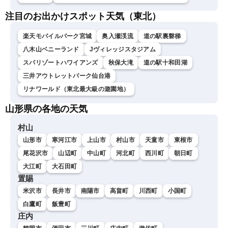
注目のお出かけスポット天気（東北）
楽天モバイルパーク宮城
奥入瀬渓流
道の駅裏磐梯
八木山ベニーランド
Jヴィレッジスタジアム
スパリゾートハワイアンズ
秋保大滝
道の駅十和田湖
三井アウトレットパーク仙台港
リナワールド（東北最大級の遊園地）
山形県の各地の天気
村山
山形市
寒河江市
上山市
村山市
天童市
東根市
尾花沢市
山辺町
中山町
河北町
西川町
朝日町
大江町
大石田町
置賜
米沢市
長井市
南陽市
高畠町
川西町
小国町
白鷹町
飯豊町
庄内