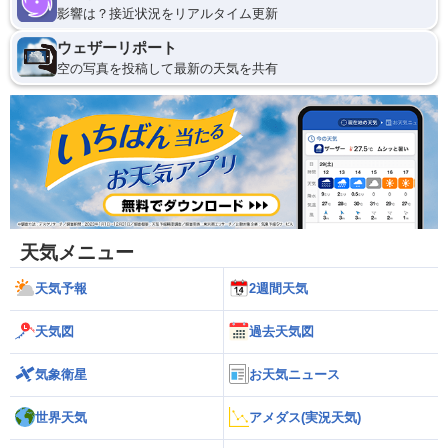
影響は？接近状況をリアルタイム更新
ウェザーリポート
空の写真を投稿して最新の天気を共有
天気メニュー
天気予報
2週間天気
天気図
過去天気図
気象衛星
お天気ニュース
世界天気
アメダス(実況天気)