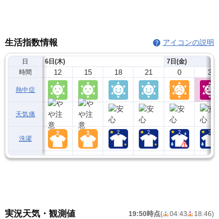
生活指数情報
アイコンの説明
日
6日(木)
7日(金)
12
15
18
21
0
3
時間
熱中症
天気痛
洗濯
実況天気・観測値
19:50時点
(
04:43
18:46
)