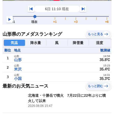
山形県のアメダスランキング
もっと見る
気温
降水量
風
降雪量
湿度
順位
地点
観測値
山形
14:58
1
山形
35.8℃
山形
15:23
2
米沢
35.4℃
山形
14:31
3
小国
35.3℃
最新のお天気ニュース
もっと読む
北海道・十勝岳で噴火 7月22日に22年ぶりに噴
火して以来
2026.08.06 15:47