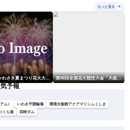
もっと見る
第54回かわさき夏まつり花火大会「おらが自慢のでっかい花火」
第98回全国花火競技大会「大曲の花火」
天気予報
アム）
いわき平競輪場
環境水族館アクアマリンふくしま
つくら港
四時ダム