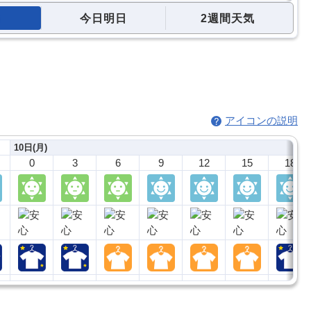
今日明日
2週間天気
アイコンの説明
10日(月)
0
3
6
9
12
15
18