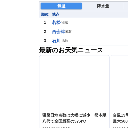
気温
降水量
順位
地点
若松
1
(
福島
)
西会津
2
(
福島
)
石川
3
(
福島
)
最新のお天気ニュース
猛暑日地点数は大幅に減少 熊本県
台風1
八代で全国最高の37.4℃
最大50