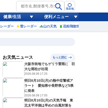
現在地
健康/生活
便利メニュー
風レーダー
雷レーダー
山の天気
花粉飛散情報
世界天気
お天気ニュース
もっと読む
大阪市街地でもゲリラ雷雨に 巨
9
10
11
12
13
14
15
16
大な雨柱が出現
2026.08.09 17:25
明日8月10日(月)の熱中症警戒ア
0
0
0
0
0
0
0
0
ラート 愛知県や長野県など5県
ミリ
ミリ
ミリ
ミリ
ミリ
ミリ
ミリ
ミリ
ミリ
に発表
25
26
26
26
26
26
26
25
℃
℃
℃
℃
℃
℃
℃
℃
℃
2026.08.09 17:05
明日8月10日(月)の天気予報 東
6
7
8
8
8
8
8
8
/s
m/s
m/s
m/s
m/s
m/s
m/s
m/s
m/s
北太平洋側は早めの台風対策を