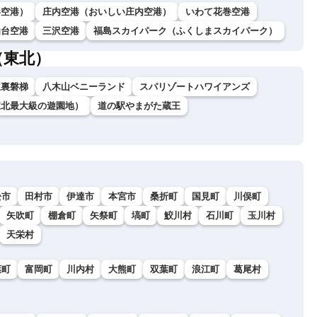
形空港）
庄内空港（おいしい庄内空港）
いわて花巻空港
仙台空港
三沢空港
福島スカイパーク（ふくしまスカイパーク）
（東北）
駅裏磐梯
八木山ベニーランド
スパリゾートハワイアンズ
東北最大級の遊園地）
道の駅やまがた蔵王
松市
田村市
伊達市
本宮市
桑折町
国見町
川俣町
矢吹町
棚倉町
矢祭町
塙町
鮫川村
石川町
玉川村
天栄村
葉町
富岡町
川内村
大熊町
双葉町
浪江町
葛尾村