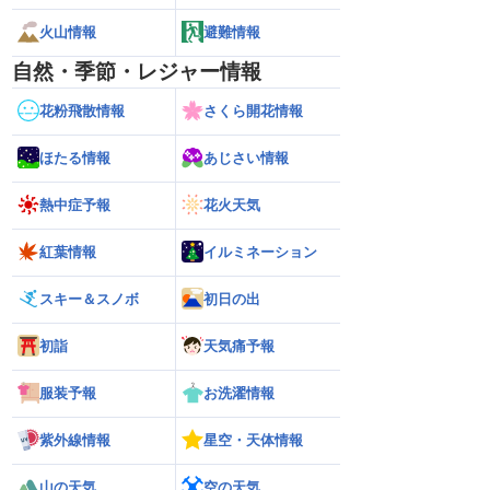
火山情報
避難情報
自然・季節・レジャー情報
花粉飛散情報
さくら開花情報
ほたる情報
あじさい情報
熱中症予報
花火天気
紅葉情報
イルミネーション
スキー＆スノボ
初日の出
初詣
天気痛予報
服装予報
お洗濯情報
紫外線情報
星空・天体情報
山の天気
空の天気