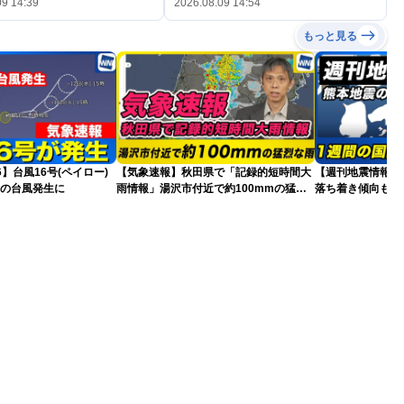
09 14:39
2026.08.09 14:54
もっと見る
26】台風16号(ペイロー)
【気象速報】秋田県で「記録的短時間大
【週刊地震情報】
目の台風発生に
雨情報」湯沢市付近で約100mmの猛烈
落ち着き傾向も…
な雨
戒