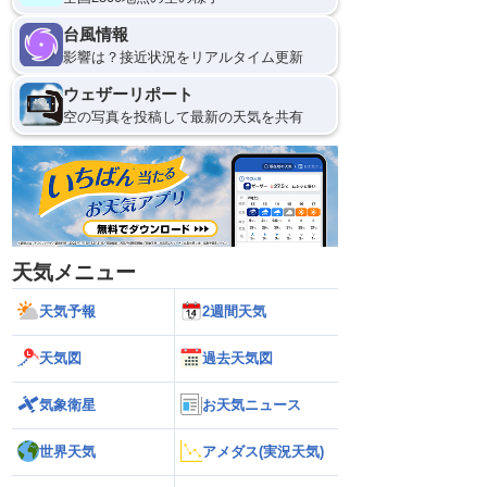
台風情報
影響は？接近状況をリアルタイム更新
ウェザーリポート
空の写真を投稿して最新の天気を共有
天気メニュー
天気予報
2週間天気
天気図
過去天気図
気象衛星
お天気ニュース
世界天気
アメダス(実況天気)