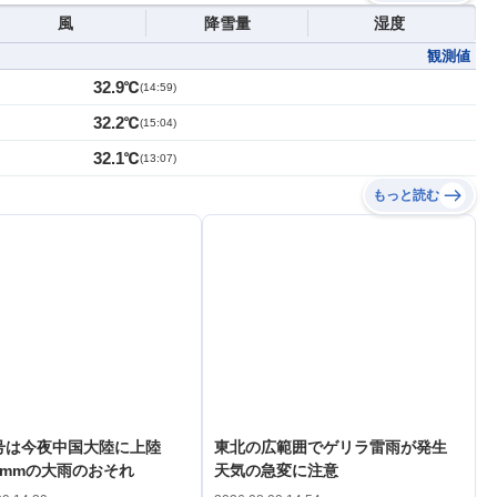
風
降雪量
湿度
観測値
32.9℃
(
14:59
)
32.2℃
(
15:04
)
32.1℃
(
13:07
)
もっと読む
3号は今夜中国大陸に上陸
東北の広範囲でゲリラ雷雨が発生
0mmの大雨のおそれ
天気の急変に注意