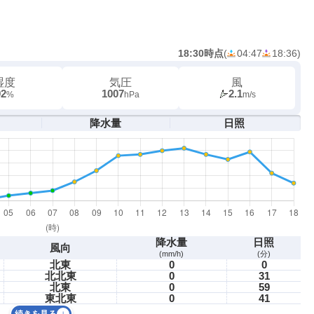
18:30時点
(
04:47
18:36
)
湿度
気圧
風
92
1007
2.1
%
hPa
m/s
降水量
日照
降水量
日照
風向
(mm/h)
(分)
北東
0
0
北北東
0
31
北東
0
59
東北東
0
41