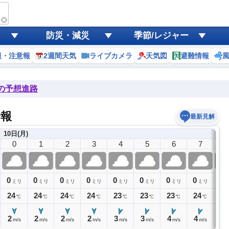
防災・減災
季節/レジャー
報・注意報
2週間天気
ライブカメラ
天気図
避難情報
後の予想進路
予報
最新見解
10日(月)
0
1
2
3
4
5
6
7
8
0
0
0
0
0
0
0
0
0
ミリ
ミリ
ミリ
ミリ
ミリ
ミリ
ミリ
ミリ
24
24
24
24
23
23
23
24
25
℃
℃
℃
℃
℃
℃
℃
℃
2
2
2
2
3
3
4
4
5
m/s
m/s
m/s
m/s
m/s
m/s
m/s
m/s
m