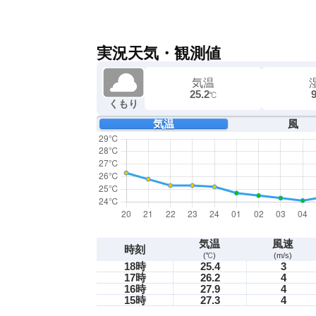
実況天気・観測値
気温
25.2
℃
くもり
気温
風
気温
風速
時刻
(℃)
(m/s)
18時
25.4
3
17時
26.2
4
16時
27.9
4
15時
27.3
4