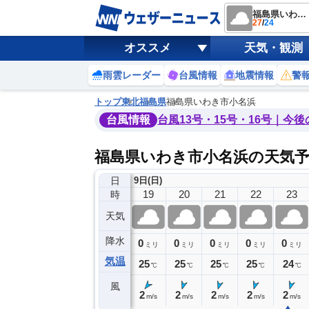
福島県いわき市小名浜
27
/
24
オススメ
天気・観測
雨雲レーダー
台風情報
地震情報
警
トップ
東北
福島県
福島県いわき市小名浜
台風情報
台風13号・15号・16号｜今
福島県いわき市小名浜の天気
日
9日(日)
15
16
17
18
19
20
21
22
23
時
天気
降水
0
0
0
0
0
0
0
0
ミリ
ミリ
ミリ
ミリ
ミリ
ミリ
ミリ
ミリ
ミリ
気温
27
27
26
25
25
25
25
25
24
℃
℃
℃
℃
℃
℃
℃
℃
℃
風
3
3
3
3
2
2
2
2
2
m/s
m/s
m/s
m/s
m/s
m/s
m/s
m/s
m/s