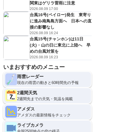
関東はゲリラ雷雨に注意
2026.08.09 17:00
台風16号(ペイロー)発生 東寄り
に進み南鳥島方面へ 日本への直
接の影響なし
2026.08.09 16:24
台風15号(チャンホン)は11日
(火)・山の日に東北に上陸へ 早
めの台風対策を
2026.08.09 16:23
11日(火)
いまおすすめのメニュー
21
0
雨雲レーダー
現在の雨雲の動きと60時間先の予報
2週間天気
2週間先までの天気・気温を掲載
アメダス
アメダスの最新情報をチェック
ライブカメラ
全国2500地点の空の様子