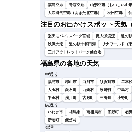
福島空港
青森空港
山形空港（おいしい山
大館能代空港（あきた北空港）
秋田空港
注目のお出かけスポット天気
楽天モバイルパーク宮城
奥入瀬渓流
道の
秋保大滝
道の駅十和田湖
リナワールド（
三井アウトレットパーク仙台港
福島県の各地の天気
中通り
福島市
郡山市
白河市
須賀川市
二本
大玉村
鏡石町
西郷村
泉崎村
中島村
平田村
浅川町
古殿町
三春町
小野町
浜通り
いわき市
相馬市
南相馬市
広野町
楢
新地町
飯舘村
会津