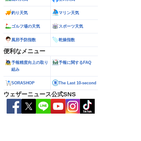
釣り天気
マリン天気
ゴルフ場の天気
スポーツ天気
風邪予防指数
乾燥指数
便利なメニュー
熊本地震の余震活動は
【熱帯低気圧情報 2026】台風16号発生
【ゲリラ雷雨情報
予報精度向上の取り
予報に関するFAQ
依然として震度5弱警
か／新たな台風発生予想 今後の進路と日
い範囲で急な雷雨
組み
本への影響は？(9日 12時更新)
SORASHOP
The Last 10-second
ウェザーニュース公式SNS