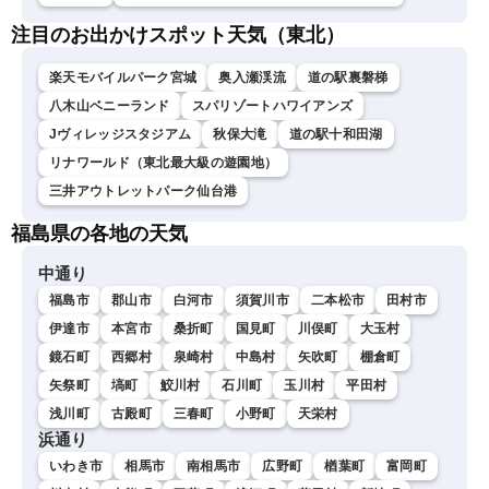
注目のお出かけスポット天気（東北）
楽天モバイルパーク宮城
奥入瀬渓流
道の駅裏磐梯
八木山ベニーランド
スパリゾートハワイアンズ
Jヴィレッジスタジアム
秋保大滝
道の駅十和田湖
リナワールド（東北最大級の遊園地）
三井アウトレットパーク仙台港
福島県の各地の天気
中通り
福島市
郡山市
白河市
須賀川市
二本松市
田村市
伊達市
本宮市
桑折町
国見町
川俣町
大玉村
鏡石町
西郷村
泉崎村
中島村
矢吹町
棚倉町
矢祭町
塙町
鮫川村
石川町
玉川村
平田村
浅川町
古殿町
三春町
小野町
天栄村
浜通り
いわき市
相馬市
南相馬市
広野町
楢葉町
富岡町