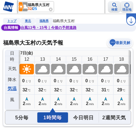
福島県大玉村
32
/
25
検索
現在地
雨雲レーダー
台風情報
地震情報
警報・注意報
2週間天気
ラ
福島県大玉村
トップ
東北
福島県
台風情報
台風13号・15号｜今後の予想進路
福島県大玉村の天気予報
最新見解
日
7日(金)
11
12
13
14
15
16
17
18
時
天気
降水
0
0
0
0
0
0
0
0
0
ミリ
ミリ
ミリ
ミリ
ミリ
ミリ
ミリ
ミリ
気温
31
32
32
32
32
32
31
29
2
℃
℃
℃
℃
℃
℃
℃
℃
風
2
2
2
2
2
2
2
2
1
m/s
m/s
m/s
m/s
m/s
m/s
m/s
m/s
5分毎
1時間毎
今日明日
2週間天気