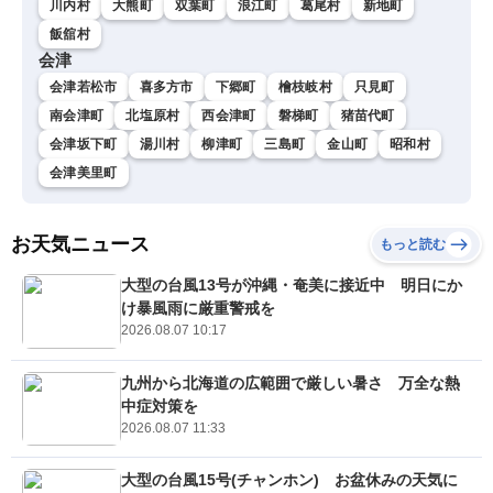
川内村
大熊町
双葉町
浪江町
葛尾村
新地町
飯舘村
会津
会津若松市
喜多方市
下郷町
檜枝岐村
只見町
南会津町
北塩原村
西会津町
磐梯町
猪苗代町
会津坂下町
湯川村
柳津町
三島町
金山町
昭和村
会津美里町
お天気ニュース
もっと読む
大型の台風13号が沖縄・奄美に接近中 明日にか
け暴風雨に厳重警戒を
2026.08.07 10:17
九州から北海道の広範囲で厳しい暑さ 万全な熱
中症対策を
2026.08.07 11:33
大型の台風15号(チャンホン) お盆休みの天気に