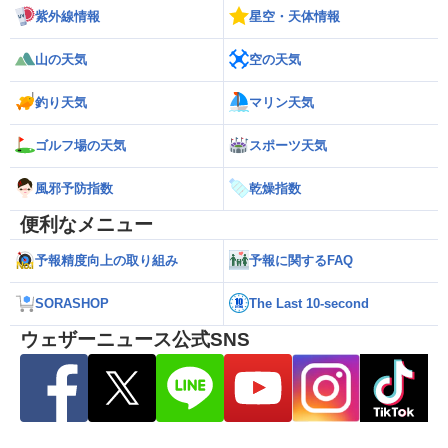
紫外線情報
星空・天体情報
山の天気
空の天気
釣り天気
マリン天気
ゴルフ場の天気
スポーツ天気
風邪予防指数
乾燥指数
便利なメニュー
予報精度向上の取り組み
予報に関するFAQ
SORASHOP
The Last 10-second
ウェザーニュース公式SNS