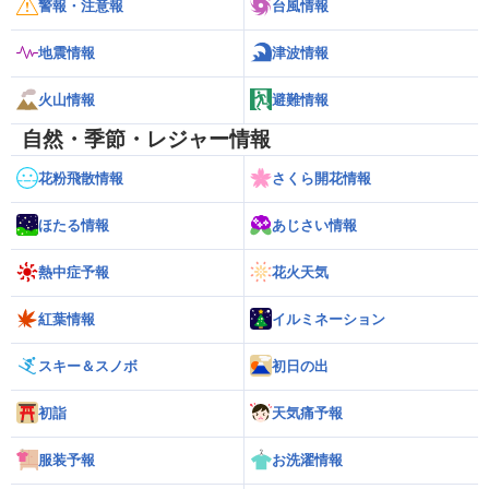
警報・注意報
台風情報
地震情報
津波情報
火山情報
避難情報
自然・季節・レジャー情報
花粉飛散情報
さくら開花情報
ほたる情報
あじさい情報
熱中症予報
花火天気
紅葉情報
イルミネーション
スキー＆スノボ
初日の出
初詣
天気痛予報
服装予報
お洗濯情報