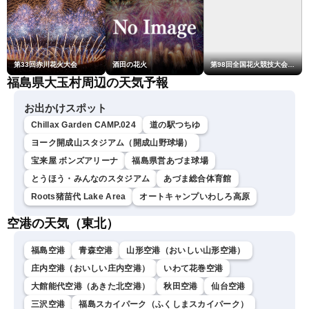
第33回赤川花火大会
酒田の花火
第98回全国花火競技大会「大曲の花火」
福島県大玉村周辺の天気予報
お出かけスポット
Chillax Garden CAMP.024
道の駅つちゆ
ヨーク開成山スタジアム（開成山野球場）
宝来屋 ボンズアリーナ
福島県営あづま球場
とうほう・みんなのスタジアム
あづま総合体育館
Roots猪苗代 Lake Area
オートキャンプいわしろ高原
空港の天気（東北）
福島空港
青森空港
山形空港（おいしい山形空港）
庄内空港（おいしい庄内空港）
いわて花巻空港
大館能代空港（あきた北空港）
秋田空港
仙台空港
三沢空港
福島スカイパーク（ふくしまスカイパーク）