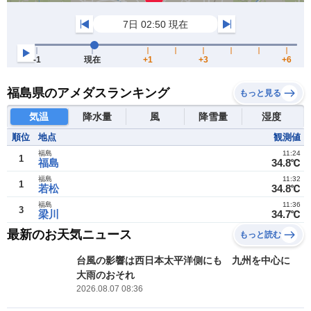
福島県のアメダスランキング
もっと見る
気温
降水量
風
降雪量
湿度
順位
地点
観測値
福島
11:24
1
福島
34.8℃
福島
11:32
1
若松
34.8℃
福島
11:36
3
梁川
34.7℃
最新のお天気ニュース
もっと読む
台風の影響は西日本太平洋側にも 九州を中心に
大雨のおそれ
2026.08.07 08:36