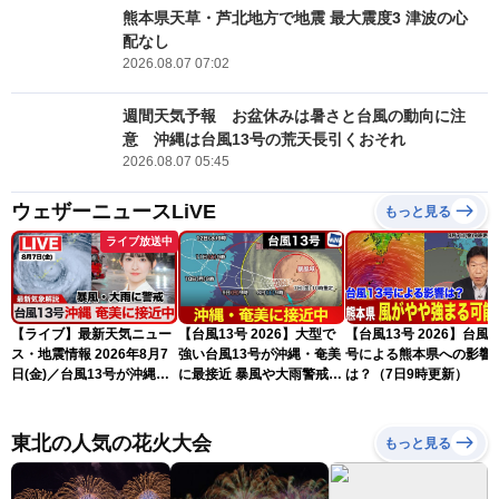
熊本県天草・芦北地方で地震 最大震度3 津波の心
配なし
2026.08.07 07:02
週間天気予報 お盆休みは暑さと台風の動向に注
意 沖縄は台風13号の荒天長引くおそれ
2026.08.07 05:45
ウェザーニュースLiVE
もっと見る
ライブ放送中
【ライブ】最新天気ニュー
【台風13号 2026】大型で
【台風13号 2026】台風1
ス・地震情報 2026年8月7
強い台風13号が沖縄・奄美
号による熊本県への影響
日(金)／台風13号が沖縄・
に最接近 暴風や大雨警戒
は？（7日9時更新）
奄美に最接近へ 令和8年
（7日10時現在）
熊本地震情報〈ウェザーニ
ュースLiVEコーヒータイ
東北の人気の花火大会
もっと見る
ム・江川清音／有賀哲夫〉