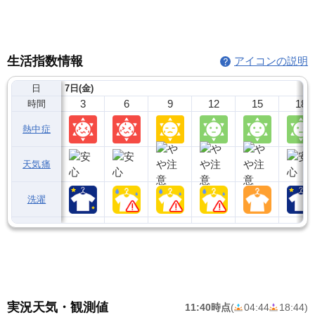
生活指数情報
アイコンの説明
日
7日(金)
3
6
9
12
15
18
時間
熱中症
天気痛
洗濯
実況天気・観測値
11:40時点
(
04:44
18:44
)