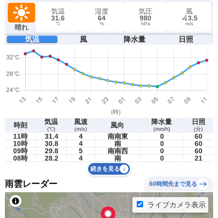
気温
湿度
気圧
風
31.6
64
980
3.5
℃
%
hPa
m/s
晴れ
気温
風
降水量
日照
気温
風速
降水量
日照
時刻
風向
(℃)
(m/s)
(mm/h)
(分)
11時
31.4
4
南南東
0
60
10時
30.8
4
南
0
60
09時
29.8
5
南南西
0
60
08時
28.2
4
南
0
21
続きを見る
雨雲レーダー
60時間先まで見る