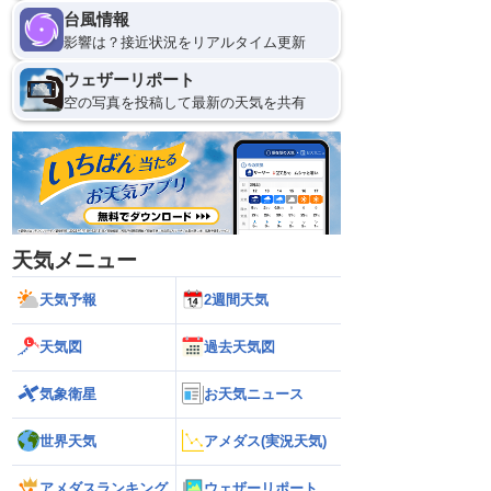
台風情報
影響は？接近状況をリアルタイム更新
ウェザーリポート
空の写真を投稿して最新の天気を共有
天気メニュー
天気予報
2週間天気
天気図
過去天気図
気象衛星
お天気ニュース
世界天気
アメダス(実況天気)
アメダスランキング
ウェザーリポート