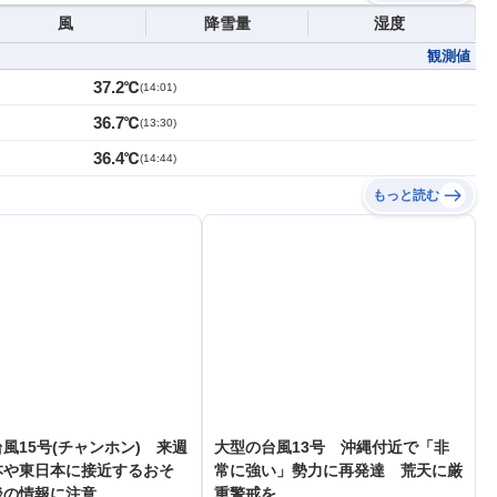
風
降雪量
湿度
観測値
37.2℃
(
14:01
)
36.7℃
(
13:30
)
36.4℃
(
14:44
)
もっと読む
風15号(チャンホン) 来週
大型の台風13号 沖縄付近で「非
本や東日本に接近するおそ
常に強い」勢力に再発達 荒天に厳
後の情報に注意
重警戒を