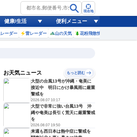
現在地
健康/生活
便利メニュー
風レーダー
雷レーダー
山の天気
花粉飛散情報
世界天気
お天気ニュース
もっと読む
大型の台風13号が沖縄・奄美に
1
12
13
14
15
16
17
18
19
接近中 明日にかけ暴風雨に厳重
警戒を
2026.08.07 10:17
大型で非常に強い台風13号 沖
0
0
1
0
0
0
0
0
ミリ
ミリ
ミリ
ミリ
ミリ
ミリ
ミリ
ミリ
ミリ
縄や奄美は長引く荒天に厳重警戒
30
31
31
31
29
28
27
26
℃
℃
℃
℃
℃
℃
℃
℃
℃
を
2026.08.07 19:50
0
0
0
0
1
0
0
0
来週も西日本は熱中症に警戒を
/s
m/s
m/s
m/s
m/s
m/s
m/s
m/s
m/s