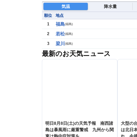
気温
降水量
順位
地点
福島
1
(
福島
)
若松
2
(
福島
)
梁川
3
(
福島
)
最新のお天気ニュース
明日8月8日(土)の天気予報 南西諸
大型の台
島は暴風雨に厳重警戒 九州から関
は北日
東は熱中症対策を
れ 今