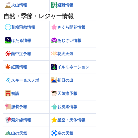
火山情報
避難情報
自然・季節・レジャー情報
花粉飛散情報
さくら開花情報
ほたる情報
あじさい情報
熱中症予報
花火天気
紅葉情報
イルミネーション
スキー＆スノボ
初日の出
初詣
天気痛予報
服装予報
お洗濯情報
紫外線情報
星空・天体情報
山の天気
空の天気