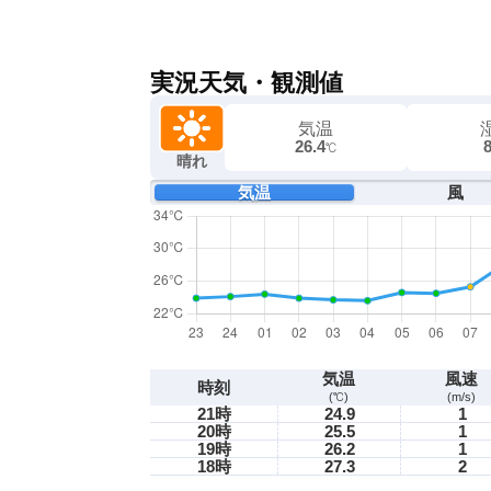
実況天気・観測値
気温
26.4
℃
晴れ
気温
風
気温
風速
時刻
(℃)
(m/s)
21時
24.9
1
20時
25.5
1
19時
26.2
1
18時
27.3
2