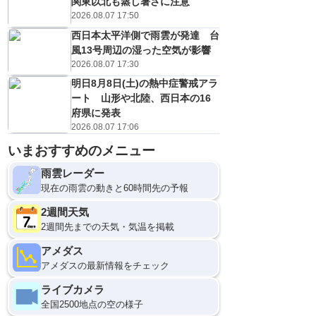
関東以北も蒸し暑さに注意
2026.08.07 17:50
西日本太平洋側で雨雲が発達 台
風13号周辺の湿った空気が影響
2026.08.07 17:30
明日8月8日(土)の熱中症警戒アラ
ート 山形や北陸、西日本の16
府県に発表
2026.08.07 17:06
いまおすすめのメニュー
9日(日)
0
雨雲レーダー
現在の雨雲の動きと60時間先の予報
2週間天気
2週間先までの天気・気温を掲載
アメダス
アメダスの最新情報をチェック
ライブカメラ
全国2500地点の空の様子