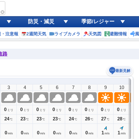
防災・減災
季節/レジャー
報・注意報
2週間天気
ライブカメラ
天気図
避難情報
進路
最新見解
3
4
5
6
7
8
9
10
1
0
0
0
0
0
0
0
0
0
ミリ
ミリ
ミリ
ミリ
ミリ
ミリ
ミリ
ミリ
24
23
23
23
24
26
27
28
30
℃
℃
℃
℃
℃
℃
℃
℃
0
0
0
0
0
0
1
1
1
m/s
m/s
m/s
m/s
m/s
m/s
m/s
m/s
m