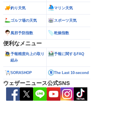
釣り天気
マリン天気
ゴルフ場の天気
スポーツ天気
風邪予防指数
乾燥指数
便利なメニュー
予報精度向上の取り
予報に関するFAQ
組み
26】来週は北日本や東日
【お盆の渋滞予測 2026】高速道路の影
【台風15号 202
性／ウェザーニュース
響エリアと渋滞ピークの時間帯は？／
島へ接近か 進路予
7日16時更新）
NEXCO中日本情報
（7日13時更新）
SORASHOP
The Last 10-second
ウェザーニュース公式SNS