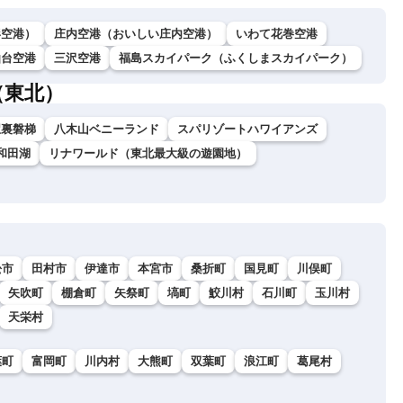
形空港）
庄内空港（おいしい庄内空港）
いわて花巻空港
仙台空港
三沢空港
福島スカイパーク（ふくしまスカイパーク）
（東北）
駅裏磐梯
八木山ベニーランド
スパリゾートハワイアンズ
和田湖
リナワールド（東北最大級の遊園地）
松市
田村市
伊達市
本宮市
桑折町
国見町
川俣町
矢吹町
棚倉町
矢祭町
塙町
鮫川村
石川町
玉川村
天栄村
葉町
富岡町
川内村
大熊町
双葉町
浪江町
葛尾村