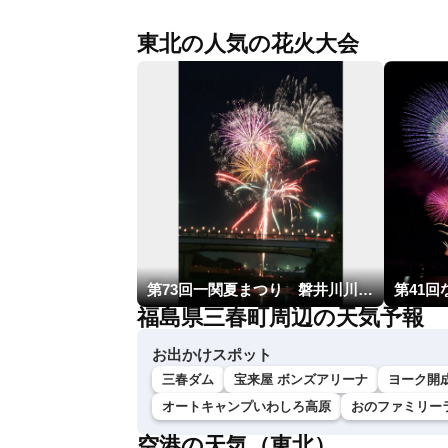
東北の人気の花火大会
第73回一関夏まつり 磐井川川開き花火大会
第41
福島県三春町周辺の天気予報
お出かけスポット
三春ダム
宝来屋 ボンズアリーナ
ヨーク開
オートキャンプいわしろ高原
おのファミリー
空港の天気（東北）