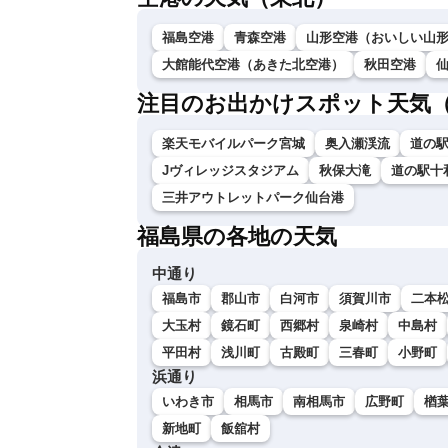
福島空港
青森空港
山形空港（おいしい山
大館能代空港（あきた北空港）
秋田空港
注目のお出かけスポット天気
楽天モバイルパーク宮城
奥入瀬渓流
道の
Jヴィレッジスタジアム
秋保大滝
道の駅十
三井アウトレットパーク仙台港
福島県の各地の天気
中通り
福島市
郡山市
白河市
須賀川市
二本
大玉村
鏡石町
西郷村
泉崎村
中島村
平田村
浅川町
古殿町
三春町
小野町
浜通り
いわき市
相馬市
南相馬市
広野町
楢
新地町
飯舘村