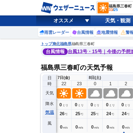
福島県三春町
33
/
25
オススメ
天気・観測
雨雲レーダー
台風情報
地震情報
警
トップ
東北
福島県
福島県三春町
台風情報
台風13号・15号｜今後の予想
福島県三春町の天気予報
日
7日(金)
8日(土)
18
19
20
21
22
23
0
1
2
時
天気
降水
0
0
0
0
0
0
0
0
ミリ
ミリ
ミリ
ミリ
ミリ
ミリ
ミリ
ミリ
ミリ
気温
28
27
27
26
26
25
25
24
24
℃
℃
℃
℃
℃
℃
℃
℃
℃
風
2
2
1
0
0
0
0
0
0
m/s
m/s
m/s
m/s
m/s
m/s
m/s
m/s
m/s