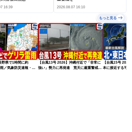
07 16:39
2026.08.07 16:10
もっと見る
長野県で1時間に約
【台風13号 2026】沖縄付近で「非常に
【台風15号 20
な雨／気象防災速報・記
強い」勢力に再発達 荒天に厳重警戒を
本に接近する可能
（7日18時最新情報）
気象予報士解説（