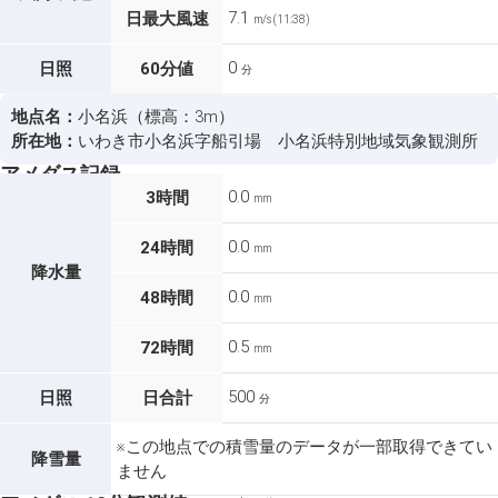
7.1
日最大風速
m/s (11:38)
0
日照
60分値
分
地点名：
小名浜（標高：3m）
所在地：
いわき市小名浜字船引場 小名浜特別地域気象観測所
アメダス記録
0.0
3時間
mm
0.0
24時間
mm
降水量
0.0
48時間
mm
0.5
72時間
mm
500
日照
日合計
分
※この地点での積雪量のデータが一部取得できてい
降雪量
ません