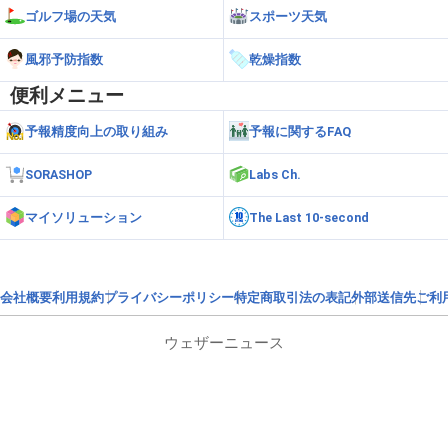
ゴルフ場の天気
スポーツ天気
風邪予防指数
乾燥指数
便利メニュー
予報精度向上の取り組み
予報に関するFAQ
SORASHOP
Labs Ch.
マイソリューション
The Last 10-second
会社概要
利用規約
プライバシーポリシー
特定商取引法の表記
外部送信先
ご利
ウェザーニュース