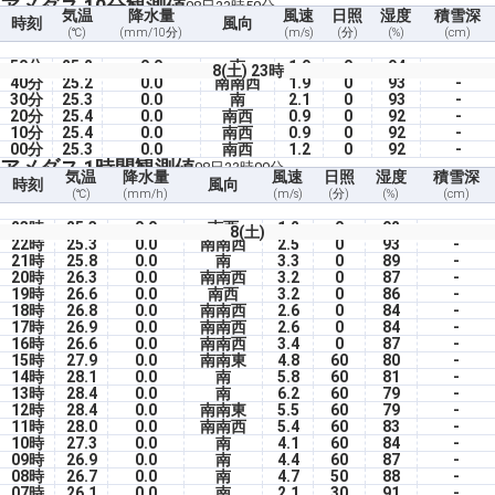
アメダス 10分観測値
08日23時50分
気温
降水量
風速
日照
湿度
積雪深
時刻
風向
(℃)
(mm/10分)
(m/s)
(分)
(%)
(cm)
50分
25.2
0.0
南
1.9
0
94
-
8(土) 23時
40分
25.2
0.0
南南西
1.9
0
93
-
30分
25.3
0.0
南
2.1
0
93
-
20分
25.4
0.0
南西
0.9
0
92
-
10分
25.4
0.0
南西
0.9
0
92
-
00分
25.3
0.0
南西
1.2
0
92
-
アメダス 1時間観測値
08日23時00分
気温
降水量
風速
日照
湿度
積雪深
時刻
風向
(℃)
(mm/h)
(m/s)
(分)
(%)
(cm)
23時
25.3
0.0
南西
1.2
0
92
-
8(土)
22時
25.3
0.0
南南西
2.5
0
93
-
21時
25.8
0.0
南
3.3
0
89
-
20時
26.3
0.0
南南西
3.2
0
87
-
19時
26.6
0.0
南西
3.2
0
86
-
18時
26.8
0.0
南南西
2.6
0
84
-
17時
26.9
0.0
南南西
2.6
0
84
-
16時
26.6
0.0
南南西
3.4
0
87
-
15時
27.9
0.0
南南東
4.8
60
80
-
14時
28.1
0.0
南
5.8
60
81
-
13時
28.4
0.0
南
6.2
60
79
-
12時
28.4
0.0
南南東
5.5
60
79
-
11時
28.0
0.0
南南西
5.4
60
83
-
10時
27.3
0.0
南
4.1
60
84
-
09時
26.9
0.0
南
4.4
60
87
-
08時
26.7
0.0
南
4.7
50
88
-
07時
26.1
0.0
南
2.1
30
91
-