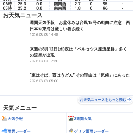
06時
25.3
0.0
南南西
2.7
0
95
-
05時
25.2
0.0
南南西
1.8
0
96
-
04時
25.3
0.0
南
3.4
0
96
-
お天気ニュース
03時
25.4
0.0
南南西
2.4
0
96
-
02時
25.5
0.0
南南西
1.5
0
95
-
週間天気予報 お盆休みは台風15号の動向に注意 西
01時
25.3
0.0
南西
4.0
0
96
-
日本や東海は厳しい暑さ続く
00時
25.4
0.0
南
2.8
0
96
-
2026.08.08 14:45
来週の8月12日(水)夜は「ペルセウス座流星群」多く
の流星が出現
2026.08.08 12:30
“東はそば、西はうどん” その理由は「気候」にあった
2026.08.08 05:00
お天気ニュースをもっと読む
天気メニュー
天気予報
2週間天気
雨雲レーダー
ゲリラ雷雨レーダー