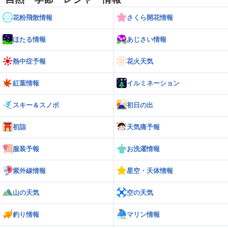
花粉飛散情報
さくら開花情報
ほたる情報
あじさい情報
熱中症予報
花火天気
紅葉情報
イルミネーション
スキー＆スノボ
初日の出
初詣
天気痛予報
服装予報
お洗濯情報
紫外線情報
星空・天体情報
山の天気
空の天気
釣り情報
マリン情報