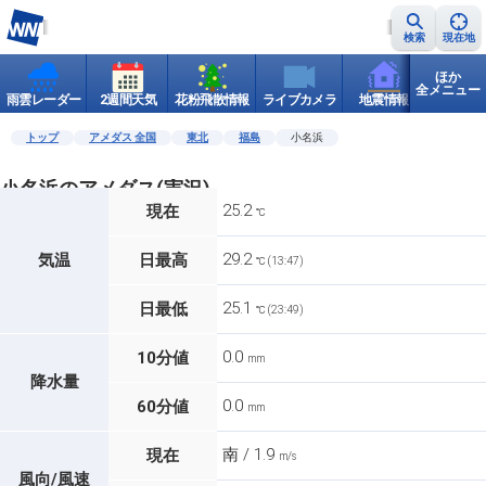
検索
現在地
ほか
全メニュー
雨雲レーダー
2週間天気
花粉飛散情報
ライブカメラ
地震情報
世界天
トップ
アメダス 全国
東北
福島
小名浜
小名浜のアメダス(実況)
25.2
現在
℃
29.2
気温
日最高
℃ (13:47)
25.1
日最低
℃ (23:49)
0.0
10分値
mm
降水量
0.0
60分値
mm
南 / 1.9
現在
m/s
風向/風速