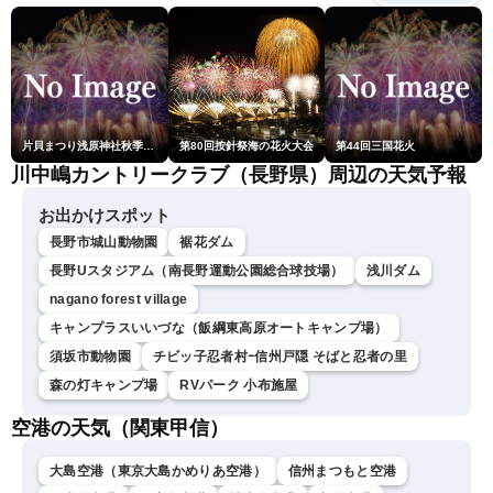
／山口剛央〉
片貝まつり浅原神社秋季例大祭奉納大煙火
第80回按針祭海の花火大会
第44回三国花火
川中嶋カントリークラブ（長野県）周辺の天気予報
お出かけスポット
長野市城山動物園
裾花ダム
長野Uスタジアム（南長野運動公園総合球技場）
浅川ダム
nagano forest village
キャンプラスいいづな（飯綱東高原オートキャンプ場）
須坂市動物園
チビッ子忍者村ｰ信州戸隠 そばと忍者の里
森の灯キャンプ場
RVパーク 小布施屋
空港の天気（関東甲信）
大島空港（東京大島かめりあ空港）
信州まつもと空港