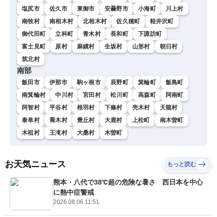
塩尻市
佐久市
東御市
安曇野市
小海町
川上村
南牧村
南相木村
北相木村
佐久穂町
軽井沢町
御代田町
立科町
青木村
長和町
下諏訪町
富士見町
原村
麻績村
生坂村
山形村
朝日村
筑北村
南部
飯田市
伊那市
駒ヶ根市
辰野町
箕輪町
飯島町
南箕輪村
中川村
宮田村
松川町
高森町
阿南町
阿智村
平谷村
根羽村
下條村
売木村
天龍村
泰阜村
喬木村
豊丘村
大鹿村
上松町
南木曽町
木祖村
王滝村
大桑村
木曽町
お天気ニュース
もっと読む
熊本・八代で38℃超の危険な暑さ 西日本を中心
に熱中症警戒
2026.08.06 11:51