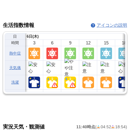
生活指数情報
アイコンの説明
日
6日(木)
3
6
9
12
15
18
時間
熱中症
天気痛
洗濯
実況天気・観測値
11:40時点
(
04:52
18:54
)