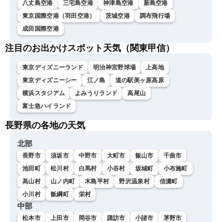
八丈島空港
三宅島空港
神津島空港
新島空港
東京国際空港（羽田空港）
茨城空港
調布飛行場
成田国際空港
注目のお出かけスポット天気（関東甲信）
東京ディズニーランド
明治神宮野球場
上高地
東京ディズニーシー
江ノ島
道の駅美ヶ原高原
横浜スタジアム
よみうりランド
高尾山
富士急ハイランド
長野県の各地の天気
北部
長野市
須坂市
中野市
大町市
飯山市
千曲市
池田町
松川村
白馬村
小谷村
坂城町
小布施町
高山村
山ノ内町
木島平村
野沢温泉村
信濃町
小川村
飯綱町
栄村
中部
松本市
上田市
岡谷市
諏訪市
小諸市
茅野市