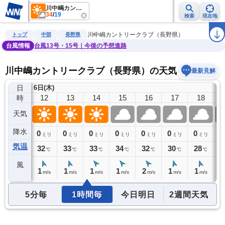
川中嶋カントリークラブ（長野県）
34
/
19
検索
現在地
雨雲レーダー
台風情報
地震情報
警報・注意報
2週間天気
ラ
川中嶋カントリークラブ（長野県）
トップ
中部
長野県
台風情報
台風13号・15号｜今後の予想進路
川中嶋カントリークラブ（長野県）の天気予報
最新見解
日
6日(木)
11
12
13
14
15
16
17
18
時
天気
降水
0
0
0
0
0
0
0
0
0
ミリ
ミリ
ミリ
ミリ
ミリ
ミリ
ミリ
ミリ
気温
30
32
33
33
34
32
30
28
2
℃
℃
℃
℃
℃
℃
℃
℃
風
1
1
1
1
1
2
1
1
1
m/s
m/s
m/s
m/s
m/s
m/s
m/s
m/s
5分毎
1時間毎
今日明日
2週間天気