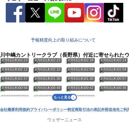
予報精度向上の取り組みについて
川中嶋カントリークラブ（長野県）付近に寄せられた
8月6日(木)02:23
8月6日(木)02:23
8月6日(木)02:16
8月6日(木)02:14
8月6日(木)02:12
8月6日(木)02:10
8月6日(木)02:04
8月6日(木)02:04
8月6日(木)01:57
8月6日(木)01:30
8月6日(木)01:30
8月6日(木)00:57
8月6日(木)00:56
8月6日(木)00:49
8月6日(木)00:42
8月6日(木)00:36
8月6日(木)00:17
8月6日(木)00:11
8月6日(木)00:10
もっと見る
会社概要
利用規約
プライバシーポリシー
特定商取引法の表記
外部送信先
ご利
ウェザーニュース