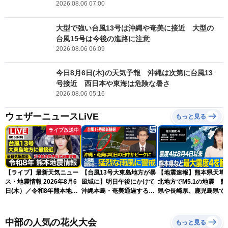
2026.08.06 07:00
大型で強い台風13号は沖縄や奄美に接近 大型の
台風15号は今後の進路に注意
2026.08.06 06:09
今日8月6日(木)の天気予報 沖縄は次第に台風13
号接近 西日本や東海は危険な暑さ
2026.08.06 05:16
ウェザーニュースLiVE
もっと見る
ライブ放送中
【ライブ】最新天気ニュー
【台風13号大東島地方が暴
【地震速報】熊本県天草
ス・地震情報 2026年8月6
風域に】明日午後にかけて
北地方でM5.1の地震 熊
日(木）／令和8年熊本地震
沖縄本島・奄美通過する見
県や長崎県、鹿児島県で
情報／台風13号が大東島地
込み 早めの備えを※8月6
度4を観測
方に最接近 沖縄は荒天警
日10時更新
戒 〈ウェザーニュースLiVE
中部の人気の花火大会
もっと見る
コーヒータイム・魚住茉由