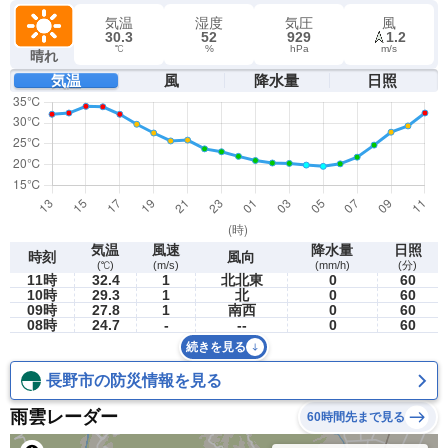
気温
湿度
気圧
風
30.3
52
929
1.2
℃
%
hPa
m/s
晴れ
気温
風
降水量
日照
気温
風速
降水量
日照
時刻
風向
(℃)
(m/s)
(mm/h)
(分)
11時
32.4
1
北北東
0
60
10時
29.3
1
北
0
60
09時
27.8
1
南西
0
60
08時
24.7
-
--
0
60
続きを見る
長野市の防災情報を見る
雨雲レーダー
60時間先まで見る