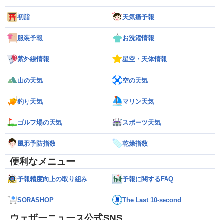
初詣
天気痛予報
服装予報
お洗濯情報
紫外線情報
星空・天体情報
山の天気
空の天気
釣り天気
マリン天気
ゴルフ場の天気
スポーツ天気
風邪予防指数
乾燥指数
便利なメニュー
予報精度向上の取り組み
予報に関するFAQ
SORASHOP
The Last 10-second
ウェザーニュース公式SNS