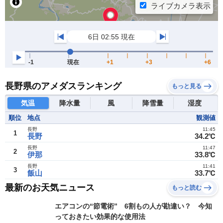
長野県のアメダスランキング
もっと見る
気温
降水量
風
降雪量
湿度
順位
地点
観測値
長野
11:45
1
長野
34.2℃
長野
11:47
2
伊那
33.8℃
長野
11:41
3
飯山
33.7℃
最新のお天気ニュース
もっと読む
エアコンの“節電術” 6割もの人が勘違い？ 今知
っておきたい効果的な使用法