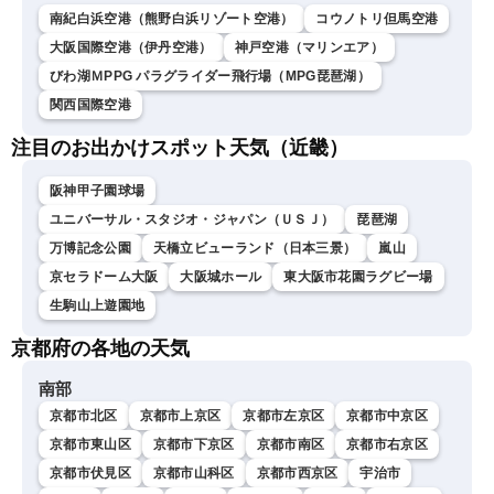
南紀白浜空港（熊野白浜リゾート空港）
コウノトリ但馬空港
大阪国際空港（伊丹空港）
神戸空港（マリンエア）
びわ湖ＭPPG パラグライダー飛行場（MPG琵琶湖）
関西国際空港
注目のお出かけスポット天気（近畿）
阪神甲子園球場
ユニバーサル・スタジオ・ジャパン（ＵＳＪ）
琵琶湖
万博記念公園
天橋立ビューランド（日本三景）
嵐山
京セラドーム大阪
大阪城ホール
東大阪市花園ラグビー場
生駒山上遊園地
京都府の各地の天気
南部
京都市北区
京都市上京区
京都市左京区
京都市中京区
京都市東山区
京都市下京区
京都市南区
京都市右京区
京都市伏見区
京都市山科区
京都市西京区
宇治市