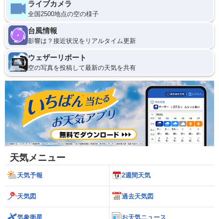
ライブカメラ
全国2500地点の空の様子
台風情報
影響は？接近状況をリアルタイム更新
ウェザーリポート
空の写真を投稿して最新の天気を共有
天気メニュー
天気予報
2週間天気
天気図
過去天気図
気象衛星
お天気ニュース