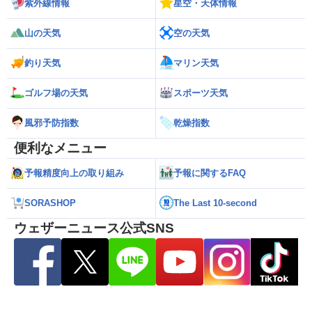
紫外線情報
星空・天体情報
山の天気
空の天気
釣り天気
マリン天気
ゴルフ場の天気
スポーツ天気
風邪予防指数
乾燥指数
便利なメニュー
予報精度向上の取り組み
予報に関するFAQ
SORASHOP
The Last 10-second
ウェザーニュース公式SNS