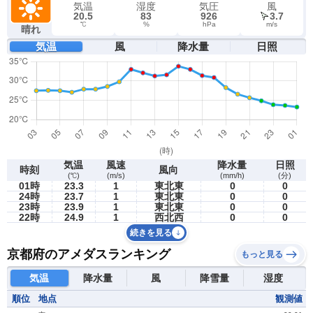
気温
湿度
気圧
風
20.5
83
926
3.7
℃
%
hPa
m/s
晴れ
気温
風
降水量
日照
気温
風速
降水量
日照
時刻
風向
(℃)
(m/s)
(mm/h)
(分)
01時
23.3
1
東北東
0
0
24時
23.7
1
東北東
0
0
23時
23.9
1
東北東
0
0
22時
24.9
1
西北西
0
0
続きを見る
京都府のアメダスランキング
もっと見る
気温
降水量
風
降雪量
湿度
順位
地点
観測値