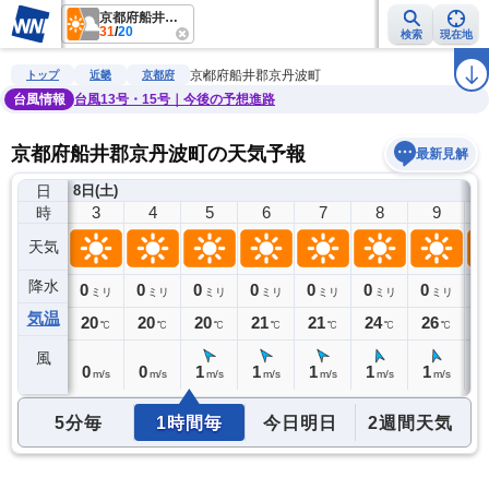
京都府船井郡京丹波町
31
/
20
検索
現在地
雨雲レーダー
台風情報
地震情報
警報・注意報
2週間天気
ラ
京都府船井郡京丹波町
トップ
近畿
京都府
台風情報
台風13号・15号｜今後の予想進路
京都府船井郡京丹波町の天気予報
最新見解
日
8日(土)
2
3
4
5
6
7
8
9
時
天気
降水
0
0
0
0
0
0
0
0
0
ミリ
ミリ
ミリ
ミリ
ミリ
ミリ
ミリ
ミリ
気温
20
20
20
20
21
21
24
26
2
℃
℃
℃
℃
℃
℃
℃
℃
風
1
0
0
1
1
1
1
1
2
m/s
m/s
m/s
m/s
m/s
m/s
m/s
m/s
5分毎
1時間毎
今日明日
2週間天気