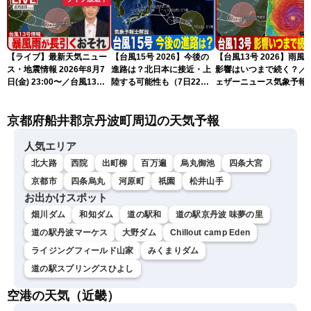
【ライブ】最新天気ニュー
【台風15号 2026】今後の
【台風13号 2026】雨風
ス・地震情報 2026年8月7
進路は？北日本に接近・上
影響はいつまで続く？／
日(金) 23:00〜／台風13号
陸する可能性も（7日22時
ェザーニュース気象予報
の影響長引く 〈ウェザーニ
情報）
解説（7日22時情報）
ュースLiVE・川畑玲〉
京都府船井郡京丹波町周辺の天気予報
人気エリア
北大路
西院
出町柳
百万遍
烏丸御池
四条大宮
京都市
四条烏丸
河原町
祇園
松井山手
お出かけスポット
畑川ダム
和知ダム
道の駅和
道の駅京丹波 味夢の里
道の駅丹波マーケス
大野ダム
Chillout camp Eden
ライジングフィールド山家
みくまりダム
道の駅スプリングスひよし
空港の天気（近畿）