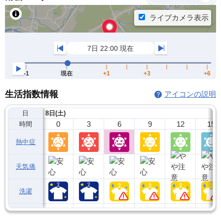
生活指数情報
アイコンの説明
日
8日(土)
0
3
6
9
12
15
時間
熱中症
天気痛
洗濯