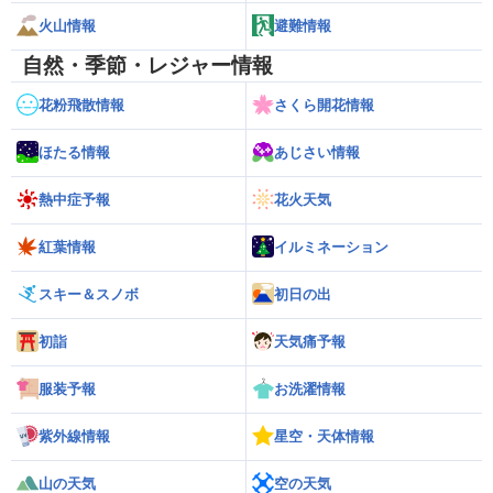
火山情報
避難情報
自然・季節・レジャー情報
花粉飛散情報
さくら開花情報
ほたる情報
あじさい情報
熱中症予報
花火天気
紅葉情報
イルミネーション
スキー＆スノボ
初日の出
初詣
天気痛予報
服装予報
お洗濯情報
紫外線情報
星空・天体情報
山の天気
空の天気