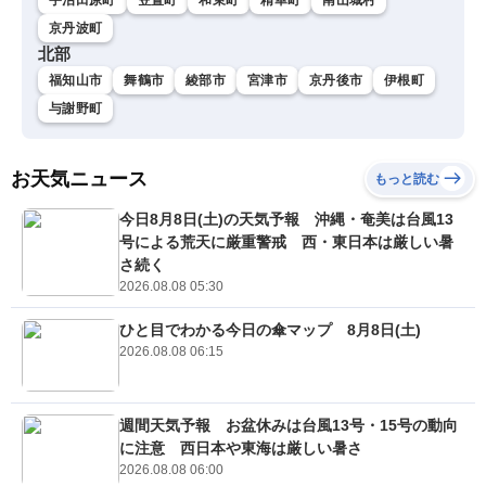
京丹波町
北部
福知山市
舞鶴市
綾部市
宮津市
京丹後市
伊根町
与謝野町
お天気ニュース
もっと読む
今日8月8日(土)の天気予報 沖縄・奄美は台風13
号による荒天に厳重警戒 西・東日本は厳しい暑
さ続く
2026.08.08 05:30
ひと目でわかる今日の傘マップ 8月8日(土)
2026.08.08 06:15
週間天気予報 お盆休みは台風13号・15号の動向
に注意 西日本や東海は厳しい暑さ
2026.08.08 06:00