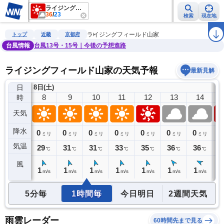
ライジングフィールド山家
36
/
23
検索
現在地
雨雲レーダー
台風情報
地震情報
警報・注意報
2週間天気
ラ
ライジングフィールド山家
トップ
近畿
京都府
台風情報
台風13号・15号｜今後の予想進路
ライジングフィールド山家の天気予報
最新見解
日
8日(土)
7
8
9
10
11
12
13
14
時
天気
降水
0
0
0
0
0
0
0
0
0
ミリ
ミリ
ミリ
ミリ
ミリ
ミリ
ミリ
ミリ
気温
26
29
31
31
33
35
36
36
3
℃
℃
℃
℃
℃
℃
℃
℃
風
1
1
1
1
1
1
1
1
1
m/s
m/s
m/s
m/s
m/s
m/s
m/s
m/s
5分毎
1時間毎
今日明日
2週間天気
雨雲レーダー
60時間先まで見る