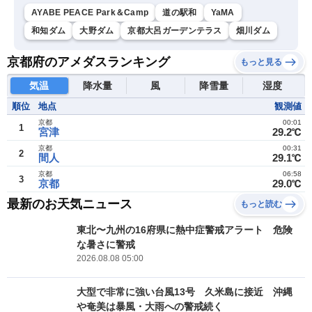
AYABE PEACE Park＆Camp
道の駅和
YaMA
和知ダム
大野ダム
京都大呂ガーデンテラス
畑川ダム
京都府のアメダスランキング
もっと見る
気温
降水量
風
降雪量
湿度
順位
地点
観測値
京都
00:01
1
宮津
29.2℃
京都
00:31
2
間人
29.1℃
京都
06:58
3
京都
29.0℃
最新のお天気ニュース
もっと読む
東北〜九州の16府県に熱中症警戒アラート 危険
な暑さに警戒
2026.08.08 05:00
大型で非常に強い台風13号 久米島に接近 沖縄
や奄美は暴風・大雨への警戒続く