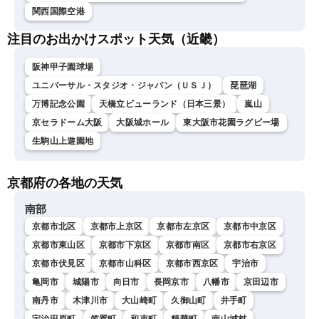
関西国際空港
注目のお出かけスポット天気（近畿）
阪神甲子園球場
ユニバーサル・スタジオ・ジャパン（ＵＳＪ）
琵琶湖
万博記念公園
天橋立ビューランド（日本三景）
嵐山
京セラドーム大阪
大阪城ホール
東大阪市花園ラグビー場
生駒山上遊園地
京都府の各地の天気
南部
京都市北区
京都市上京区
京都市左京区
京都市中京区
京都市東山区
京都市下京区
京都市南区
京都市右京区
京都市伏見区
京都市山科区
京都市西京区
宇治市
亀岡市
城陽市
向日市
長岡京市
八幡市
京田辺市
南丹市
木津川市
大山崎町
久御山町
井手町
宇治田原町
笠置町
和束町
精華町
南山城村