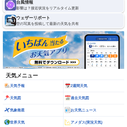
台風情報
影響は？接近状況をリアルタイム更新
ウェザーリポート
空の写真を投稿して最新の天気を共有
天気メニュー
天気予報
2週間天気
天気図
過去天気図
気象衛星
お天気ニュース
世界天気
アメダス(実況天気)