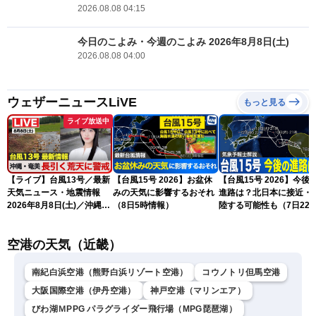
2026.08.08 04:15
今日のこよみ・今週のこよみ 2026年8月8日(土)
2026.08.08 04:00
ウェザーニュースLiVE
もっと見る
ライブ放送中
【ライブ】台風13号／最新
【台風15号 2026】お盆休
【台風15号 2026】今後
天気ニュース・地震情報
みの天気に影響するおそれ
進路は？北日本に接近・
2026年8月8日(土)／沖縄・
（8日5時情報）
陸する可能性も（7日22
奄美は大荒れの天気が続く
情報）
／令和8年熊本地震情報 ／
空港の天気（近畿）
〈ウェザーニュースLiVEモ
ーニング・松本真央／山口
剛央〉
南紀白浜空港（熊野白浜リゾート空港）
コウノトリ但馬空港
大阪国際空港（伊丹空港）
神戸空港（マリンエア）
びわ湖ＭPPG パラグライダー飛行場（MPG琵琶湖）