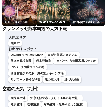
九州一 大花火まつり
MAKE A MONOGATARI 2026
第39回関門海峡花火大会(門司側)
グランメッセ熊本周辺の天気予報
人気エリア
熊本市
お出かけスポット
Glamping Village LEAF
えがお健康スタジアム
熊本市動植物園
熊本競輪場
RVパーク 吉無田高原パティオ
RVパーク阿蘇マロンの樹
西原村青少年の森「風の里」キャンプ場
リブワーク藤崎台球場
道の駅大津
道の駅旭志
空港の天気（九州）
鹿児島空港
沖永良部空港（えらぶゆりの島空港）
奄美空港
壱岐空港
対馬空港（対馬やまねこ空港）