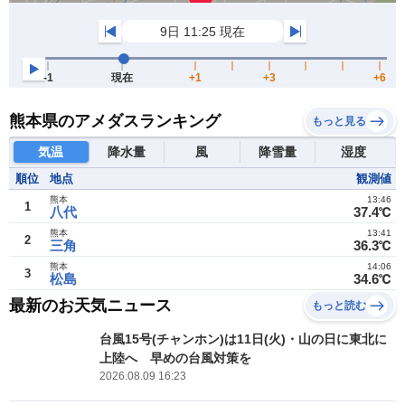
熊本県のアメダスランキング
もっと見る
気温
降水量
風
降雪量
湿度
順位
地点
観測値
熊本
13:46
1
八代
37.4℃
熊本
13:41
2
三角
36.3℃
熊本
14:06
3
松島
34.6℃
最新のお天気ニュース
もっと読む
台風15号(チャンホン)は11日(火)・山の日に東北に
上陸へ 早めの台風対策を
2026.08.09 16:23