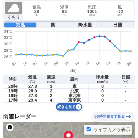
気温
湿度
気圧
風
29
63
1001
2
℃
%
hPa
m/s
くもり
気温
風
降水量
日照
気温
風速
降水量
日照
時刻
風向
(℃)
(m/s)
(mm/h)
(分)
20時
27.8
3
東
0
-
19時
28.0
2
北東
0
-
18時
27.8
2
東北東
0
-
17時
29.4
4
東南東
0
-
続きを見る
雨雲レーダー
60時間先まで見る