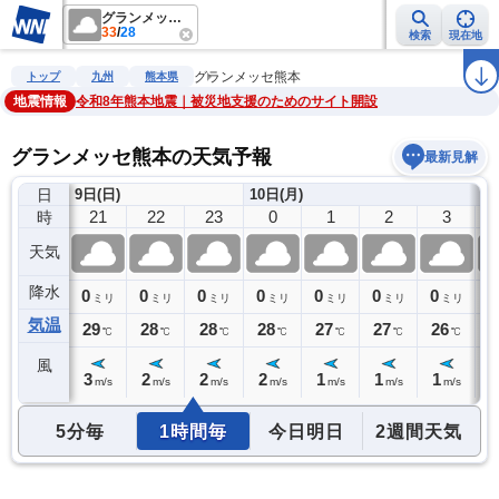
グランメッセ熊本
33
/
28
検索
現在地
雨雲レーダー
台風情報
地震情報
警報・注意報
2週間天気
ラ
グランメッセ熊本
トップ
九州
熊本県
地震情報
令和8年熊本地震｜被災地支援のためのサイト開設
グランメッセ熊本の天気予報
最新見解
日
9日(日)
10日(月)
20
21
22
23
0
1
2
3
時
天気
降水
0
0
0
0
0
0
0
0
0
ミリ
ミリ
ミリ
ミリ
ミリ
ミリ
ミリ
ミリ
気温
29
29
28
28
28
27
27
26
2
℃
℃
℃
℃
℃
℃
℃
℃
風
3
3
2
2
2
1
1
1
1
m/s
m/s
m/s
m/s
m/s
m/s
m/s
m/s
5分毎
1時間毎
今日明日
2週間天気