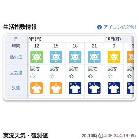
生活指数情報
アイコンの説明
日
9日(日)
10日(月)
12
15
18
21
0
3
時間
熱中症
天気痛
洗濯
実況天気・観測値
20:10時点
(
05:34
19:09
)