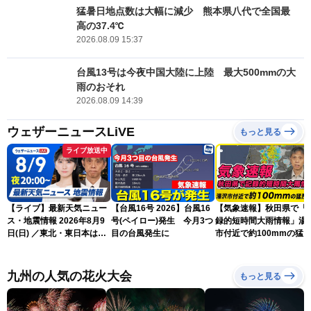
猛暑日地点数は大幅に減少 熊本県八代で全国最
高の37.4℃
2026.08.09 15:37
台風13号は今夜中国大陸に上陸 最大500mmの大
雨のおそれ
2026.08.09 14:39
ウェザーニュースLiVE
もっと見る
ライブ放送中
【ライブ】最新天気ニュー
【台風16号 2026】台風16
【気象速報】秋田県で「
ス・地震情報 2026年8月9
号(ペイロー)発生 今月3つ
録的短時間大雨情報」湯
日(日) ／東北・東日本は急
目の台風発生に
市付近で約100mmの猛
な雷雨に注意〈ウェザーニ
な雨
ュースLiVEムーン・駒木結
衣／芳野達郎〉
九州の人気の花火大会
もっと見る