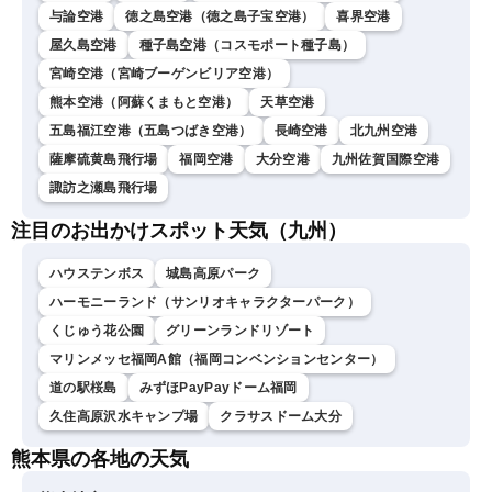
与論空港
徳之島空港（徳之島子宝空港）
喜界空港
屋久島空港
種子島空港（コスモポート種子島）
宮崎空港（宮崎ブーゲンビリア空港）
熊本空港（阿蘇くまもと空港）
天草空港
五島福江空港（五島つばき空港）
長崎空港
北九州空港
薩摩硫黄島飛行場
福岡空港
大分空港
九州佐賀国際空港
諏訪之瀬島飛行場
注目のお出かけスポット天気（九州）
ハウステンボス
城島高原パーク
ハーモニーランド（サンリオキャラクターパーク）
くじゅう花公園
グリーンランドリゾート
マリンメッセ福岡A館（福岡コンベンションセンター）
道の駅桜島
みずほPayPayドーム福岡
久住高原沢水キャンプ場
クラサスドーム大分
熊本県の各地の天気