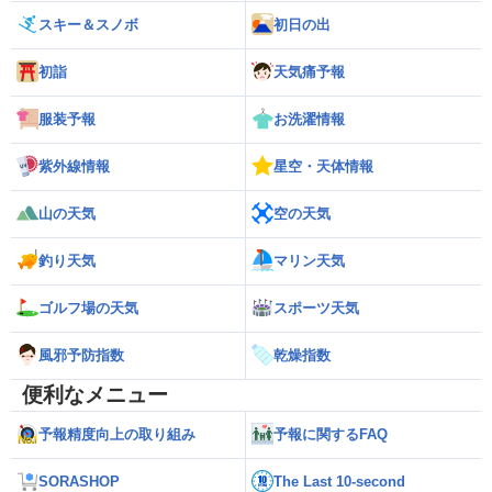
スキー＆スノボ
初日の出
初詣
天気痛予報
服装予報
お洗濯情報
紫外線情報
星空・天体情報
山の天気
空の天気
釣り天気
マリン天気
ゴルフ場の天気
スポーツ天気
風邪予防指数
乾燥指数
便利なメニュー
予報精度向上の取り組み
予報に関するFAQ
SORASHOP
The Last 10-second