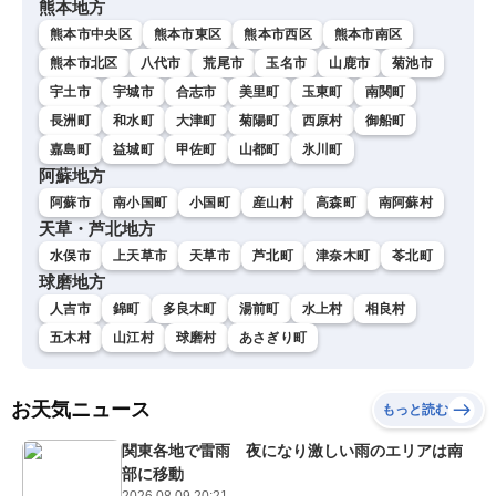
熊本地方
熊本市中央区
熊本市東区
熊本市西区
熊本市南区
熊本市北区
八代市
荒尾市
玉名市
山鹿市
菊池市
宇土市
宇城市
合志市
美里町
玉東町
南関町
長洲町
和水町
大津町
菊陽町
西原村
御船町
嘉島町
益城町
甲佐町
山都町
氷川町
阿蘇地方
阿蘇市
南小国町
小国町
産山村
高森町
南阿蘇村
天草・芦北地方
水俣市
上天草市
天草市
芦北町
津奈木町
苓北町
球磨地方
人吉市
錦町
多良木町
湯前町
水上村
相良村
五木村
山江村
球磨村
あさぎり町
お天気ニュース
もっと読む
関東各地で雷雨 夜になり激しい雨のエリアは南
部に移動