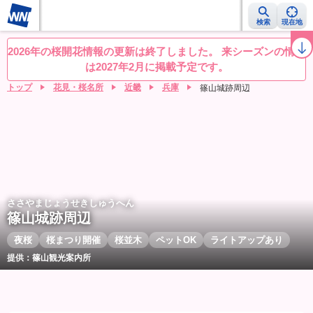
検索
現在地
桜レーダー
名所ランキング
桜開花予想NEWS
お花見動画
目的別
2026年の桜開花情報の更新は終了しました。 来シーズンの情報
は2027年2月に掲載予定です。
トップ
花見・桜名所
近畿
兵庫
篠山城跡周辺
ささやまじょうせきしゅうへん
篠山城跡周辺
夜桜
桜まつり開催
桜並木
ペットOK
ライトアップあり
提供：篠山観光案内所