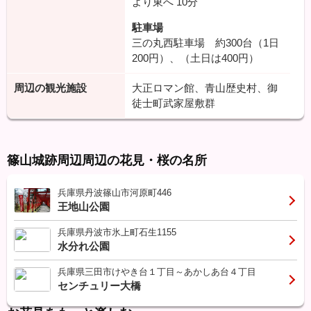
より東へ
10分
駐車場
三の丸西駐車場 約300台（1日
200円）、（土日は400円）
周辺の観光施設
大正ロマン館、青山歴史村、御
徒士町武家屋敷群
篠山城跡周辺周辺の花見・桜の名所
兵庫県丹波篠山市河原町446
王地山公園
兵庫県丹波市氷上町石生1155
水分れ公園
兵庫県三田市けやき台１丁目～あかしあ台４丁目
センチュリー大橋