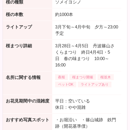
桜の種類
ソメイヨシノ
桜の本数
約1000本
ライトアップ
3月下旬～4月中旬 夕方～23:00
予定
桜まつり詳細
3月28日～4月5日 丹波篠山さ
くらまつり 終日4月4日・5
日 春の味まつり 10:00～
16:00
名所に関する情報
夜桜
桜まつり開催
桜並木
ペットOK
ライトアップあり
お花見期間中の混雑度
平日：空いている
休日：やや混雑
おすすめ写真スポット
・お堀沿い ・篠山城跡 鉄門
跡（開花基準僕）