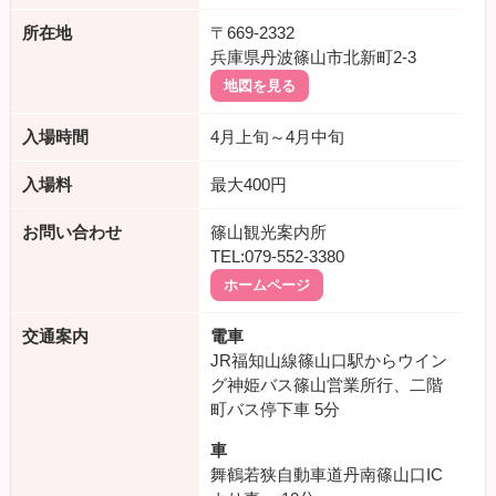
所在地
〒669-2332
兵庫県丹波篠山市北新町2-3
地図を見る
入場時間
4月上旬～4月中旬
入場料
最大400円
お問い合わせ
篠山観光案内所
TEL:079-552-3380
ホームページ
交通案内
電車
JR福知山線篠山口駅からウイン
グ神姫バス篠山営業所行、二階
町バス停下車
5分
車
舞鶴若狭自動車道丹南篠山口IC