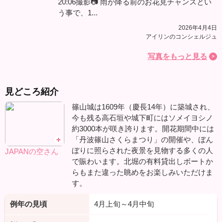
20:06撮影📷 雨が降る前のお花見チャンスとい
う事で、1...
2026年4月4日
アイリンのコンシェルジュ
写真をもっと見る
見どころ紹介
篠山城は1609年（慶長14年）に築城され、
今も残る高石垣や城下町にはソメイヨシノ
約3000本が咲き誇ります。開花期間中には
「丹波篠山さくらまつり」の開催や、ぼん
ぼりに照らされた夜景を見物する多くの人
JAPANの空さん
で賑わいます。北堀の有料貸出しボートか
らもまた違った眺めをお楽しみいただけま
す。
例年の見頃
4月上旬～4月中旬