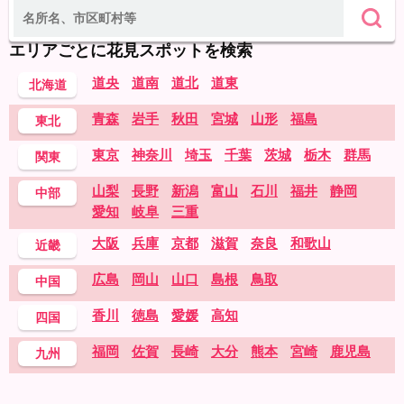
エリアごとに花見スポットを検索
道央
道南
道北
道東
北海道
青森
岩手
秋田
宮城
山形
福島
東北
東京
神奈川
埼玉
千葉
茨城
栃木
群馬
関東
山梨
長野
新潟
富山
石川
福井
静岡
中部
愛知
岐阜
三重
大阪
兵庫
京都
滋賀
奈良
和歌山
近畿
広島
岡山
山口
島根
鳥取
中国
香川
徳島
愛媛
高知
四国
福岡
佐賀
長崎
大分
熊本
宮崎
鹿児島
九州