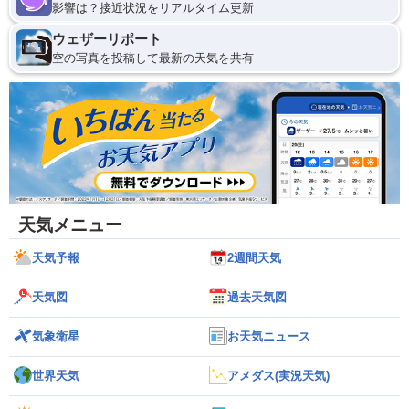
影響は？接近状況をリアルタイム更新
ウェザーリポート
空の写真を投稿して最新の天気を共有
天気メニュー
天気予報
2週間天気
天気図
過去天気図
気象衛星
お天気ニュース
世界天気
アメダス(実況天気)