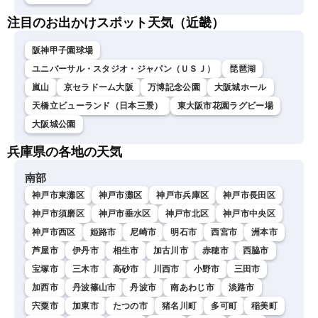
注目のお出かけスポット天気（近畿）
阪神甲子園球場
ユニバーサル・スタジオ・ジャパン（ＵＳＪ）
琵琶湖
嵐山
京セラドーム大阪
万博記念公園
大阪城ホール
天橋立ビューランド（日本三景）
東大阪市花園ラグビー場
大阪城公園
兵庫県の各地の天気
南部
神戸市東灘区
神戸市灘区
神戸市兵庫区
神戸市長田区
神戸市須磨区
神戸市垂水区
神戸市北区
神戸市中央区
神戸市西区
姫路市
尼崎市
明石市
西宮市
洲本市
芦屋市
伊丹市
相生市
加古川市
赤穂市
西脇市
宝塚市
三木市
高砂市
川西市
小野市
三田市
加西市
丹波篠山市
丹波市
南あわじ市
淡路市
宍粟市
加東市
たつの市
猪名川町
多可町
稲美町