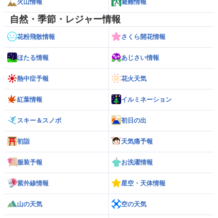
火山情報
避難情報
自然・季節・レジャー情報
花粉飛散情報
さくら開花情報
ほたる情報
あじさい情報
熱中症予報
花火天気
紅葉情報
イルミネーション
スキー＆スノボ
初日の出
初詣
天気痛予報
服装予報
お洗濯情報
紫外線情報
星空・天体情報
山の天気
空の天気