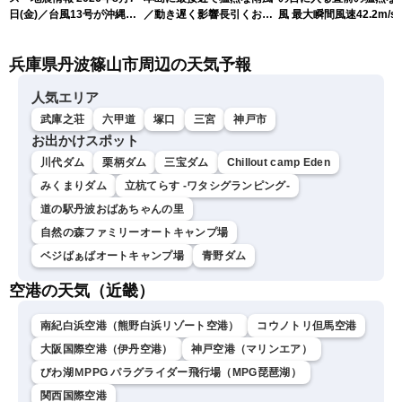
日(金)／台風13号が沖縄・
／動き遅く影響長引くおそ
風 最大瞬間風速42.2m/s
奄美に最接近へ 令和8年
れ（7日13時更新）
測 吹き返しも猛烈な暴
熊本地震情報〈ウェザーニ
になるおそれ（7日11時
兵庫県丹波篠山市周辺の天気予報
ュースLiVEアフタヌーン・
新）
小林李衣奈／内藤邦裕〉
人気エリア
武庫之荘
六甲道
塚口
三宮
神戸市
お出かけスポット
川代ダム
栗柄ダム
三宝ダム
Chillout camp Eden
みくまりダム
立杭てらす -ワタシグランピング-
道の駅丹波おばあちゃんの里
自然の森ファミリーオートキャンプ場
ベジばぁばオートキャンプ場
青野ダム
空港の天気（近畿）
南紀白浜空港（熊野白浜リゾート空港）
コウノトリ但馬空港
大阪国際空港（伊丹空港）
神戸空港（マリンエア）
びわ湖ＭPPG パラグライダー飛行場（MPG琵琶湖）
関西国際空港