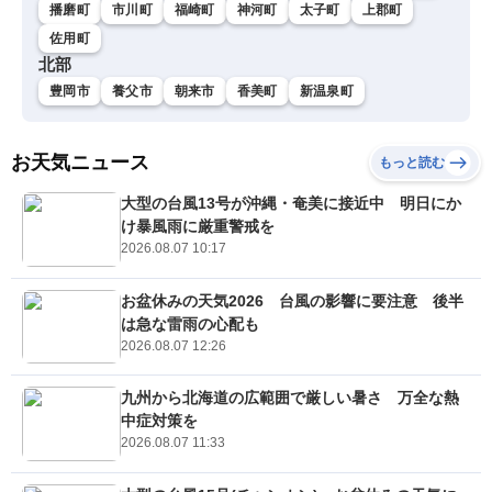
播磨町
市川町
福崎町
神河町
太子町
上郡町
佐用町
北部
豊岡市
養父市
朝来市
香美町
新温泉町
お天気ニュース
もっと読む
大型の台風13号が沖縄・奄美に接近中 明日にか
け暴風雨に厳重警戒を
2026.08.07 10:17
お盆休みの天気2026 台風の影響に要注意 後半
は急な雷雨の心配も
2026.08.07 12:26
九州から北海道の広範囲で厳しい暑さ 万全な熱
中症対策を
2026.08.07 11:33