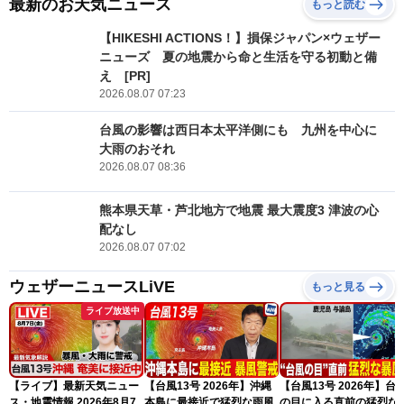
最新のお天気ニュース
もっと読む
【HIKESHI ACTIONS！】損保ジャパン×ウェザー
ニューズ 夏の地震から命と生活を守る初動と備
え [PR]
2026.08.07 07:23
台風の影響は西日本太平洋側にも 九州を中心に
大雨のおそれ
2026.08.07 08:36
熊本県天草・芦北地方で地震 最大震度3 津波の心
配なし
2026.08.07 07:02
ウェザーニュースLiVE
もっと見る
ライブ放送中
【ライブ】最新天気ニュー
【台風13号 2026年】沖縄
【台風13号 2026年】台
ス・地震情報 2026年8月7
本島に最接近で猛烈な雨風
の目に入る直前の猛烈な