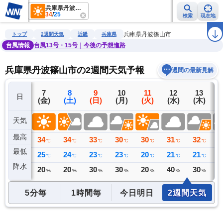
兵庫県丹波篠山市
34
/
25
検索
現在地
雨雲レーダー
台風情報
地震情報
警報・注意報
2週間天気
ラ
兵庫県丹波篠山市
トップ
2週間天気
近畿
兵庫県
台風情報
台風13号・15号｜今後の予想進路
兵庫県丹波篠山市の2週間天気予報
週間の最新見解
6
7
8
9
10
11
12
13
日
(木)
(金)
(土)
(日)
(月)
(火)
(水)
(木)
(
天気
最高
35
34
34
33
30
30
31
32
3
℃
℃
℃
℃
℃
℃
℃
℃
最低
23
25
24
23
23
20
21
21
2
℃
℃
℃
℃
℃
℃
℃
℃
降水
0
20
20
30
30
20
40
30
3
ミリ
%
%
%
%
%
%
%
5分毎
1時間毎
今日明日
2週間天気