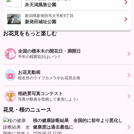
弁天潟風致公園
新潟県新発田市大手町6丁目
新発田城址公園
お花見をもっと楽しむ
全国の標本木の開花日・満開日
平年の桜開花日はいつ？
お花見動画
桜名所のライブカメラやお花見企画
桜絶景写真コンテスト
写真や動画を投稿して参加しよう♪
花見・桜のニュース
桜の健康診断結果 全国的に前年より悪化し
健康度は過去最低に
2026.06.15.12:00