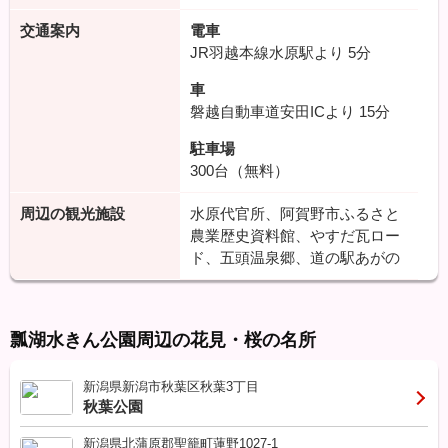
交通案内
電車
JR羽越本線水原駅より
5分
車
磐越自動車道安田ICより
15分
駐車場
300台（無料）
周辺の観光施設
水原代官所、阿賀野市ふるさと
農業歴史資料館、やすだ瓦ロー
ド、五頭温泉郷、道の駅あがの
瓢湖水きん公園周辺の花見・桜の名所
新潟県新潟市秋葉区秋葉3丁目
秋葉公園
新潟県北蒲原郡聖籠町蓮野1027-1