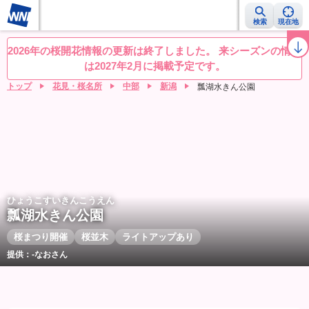
検索
現在地
桜レーダー
名所ランキング
桜開花予想NEWS
お花見動画
目的別
2026年の桜開花情報の更新は終了しました。 来シーズンの情報
は2027年2月に掲載予定です。
トップ
花見・桜名所
中部
新潟
瓢湖水きん公園
ひょうこすいきんこうえん
瓢湖水きん公園
桜まつり開催
桜並木
ライトアップあり
提供：-なおさん