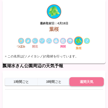
最終取材日：4月18日
葉桜
つぼみ
開花
満開
葉桜
※ この名所は(ソメイヨシノ)の取材を行っています。
瓢湖水きん公園周辺の天気予報
1時間ごと
3時間ごと
週間天気
日
天気