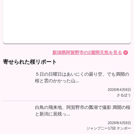
最高
最低
降水
新潟県阿賀野市の2週間天気を見る
寄せられた桜リポート
５日の日曜日はあいにくの曇り空、でも満開の
桜と雲のかかった山...
2026年4月8日
さるぼう
白鳥の飛来地、阿賀野市の瓢湖で撮影 満開の桜
と新潟に居残っ...
2026年4月8日
ジャンプ二ー17回 テンポー