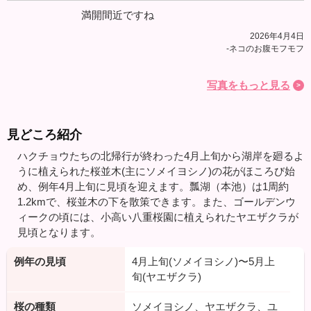
満開間近ですね
2026年4月4日
-ネコのお腹モフモフ
写真をもっと見る
見どころ紹介
ハクチョウたちの北帰行が終わった4月上旬から湖岸を廻るよ
うに植えられた桜並木(主にソメイヨシノ)の花がほころび始
め、例年4月上旬に見頃を迎えます。瓢湖（本池）は1周約
1.2kmで、桜並木の下を散策できます。また、ゴールデンウ
ィークの頃には、小高い八重桜園に植えられたヤエザクラが
見頃となります。
例年の見頃
4月上旬(ソメイヨシノ)〜5月上
旬(ヤエザクラ)
桜の種類
ソメイヨシノ、ヤエザクラ、ユ