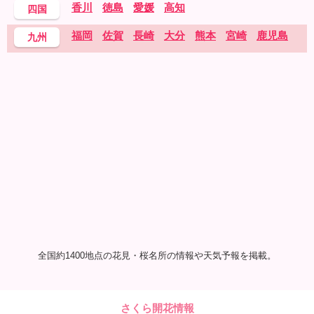
香川
徳島
愛媛
高知
四国
福岡
佐賀
長崎
大分
熊本
宮崎
鹿児島
九州
全国約1400地点の花見・桜名所の情報や天気予報を掲載。
さくら開花情報