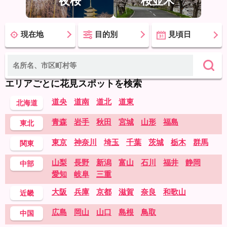
夜桜
桜並木
現在地
目的別
見頃日
エリアごとに花見スポットを検索
道央
道南
道北
道東
北海道
青森
岩手
秋田
宮城
山形
福島
東北
東京
神奈川
埼玉
千葉
茨城
栃木
群馬
関東
山梨
長野
新潟
富山
石川
福井
静岡
中部
愛知
岐阜
三重
大阪
兵庫
京都
滋賀
奈良
和歌山
近畿
広島
岡山
山口
島根
鳥取
中国