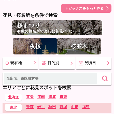
トピックスをもっと見る
花見・桜名所を条件で検索
桜まつり
有数の桜名所で楽しむ花見イベント
夜桜
桜並木
現在地
目的別
見頃日
エリアごとに花見スポットを検索
道央
道南
道北
道東
北海道
青森
岩手
秋田
宮城
山形
福島
東北