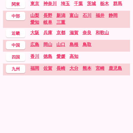
東京
神奈川
埼玉
千葉
茨城
栃木
群馬
関東
山梨
長野
新潟
富山
石川
福井
静岡
中部
愛知
岐阜
三重
大阪
兵庫
京都
滋賀
奈良
和歌山
近畿
広島
岡山
山口
島根
鳥取
中国
香川
徳島
愛媛
高知
四国
福岡
佐賀
長崎
大分
熊本
宮崎
鹿児島
九州