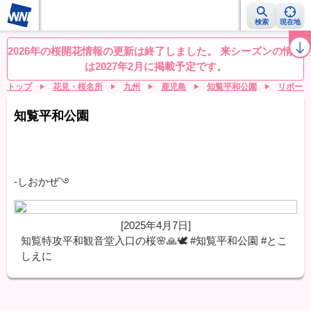
検索
現在地
桜レーダー
名所ランキング
桜開花予想NEWS
お花見動画
目的別
2026年の桜開花情報の更新は終了しました。 来シーズンの情報
は2027年2月に掲載予定です。
トップ
花見・桜名所
九州
鹿児島
知覧平和公園
リポート
知覧平和公園
-しおかぜ࿓
[2025年4月7日]
知覧特攻平和観音堂入口の桜🌸🙏🕊️ #知覧平和公園 #とこ
しえに