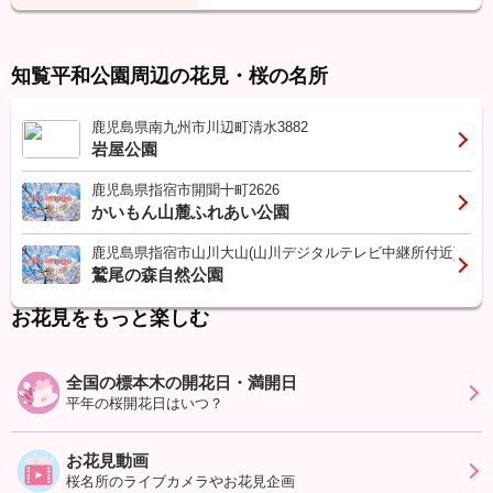
知覧平和公園周辺の花見・桜の名所
鹿児島県南九州市川辺町清水3882
岩屋公園
鹿児島県指宿市開聞十町2626
かいもん山麓ふれあい公園
鹿児島県指宿市山川大山(山川デジタルテレビ中継所付近)
鷲尾の森自然公園
お花見をもっと楽しむ
全国の標本木の開花日・満開日
平年の桜開花日はいつ？
お花見動画
桜名所のライブカメラやお花見企画