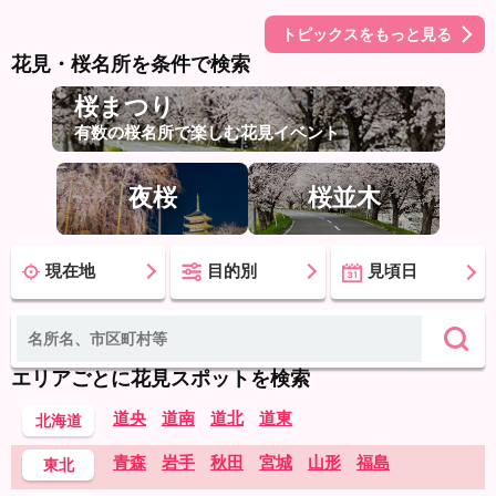
トピックスをもっと見る
花見・桜名所を条件で検索
桜まつり
有数の桜名所で楽しむ花見イベント
夜桜
桜並木
現在地
目的別
見頃日
エリアごとに花見スポットを検索
道央
道南
道北
道東
北海道
青森
岩手
秋田
宮城
山形
福島
東北