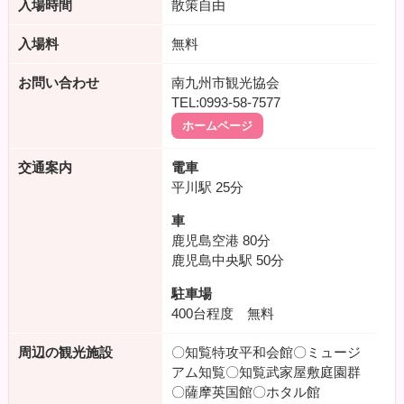
入場時間
散策自由
入場料
無料
お問い合わせ
南九州市観光協会
TEL:0993-58-7577
ホームページ
交通案内
電車
平川駅
25分
車
鹿児島空港
80分
鹿児島中央駅
50分
駐車場
400台程度 無料
周辺の観光施設
〇知覧特攻平和会館〇ミュージ
アム知覧〇知覧武家屋敷庭園群
〇薩摩英国館〇ホタル館