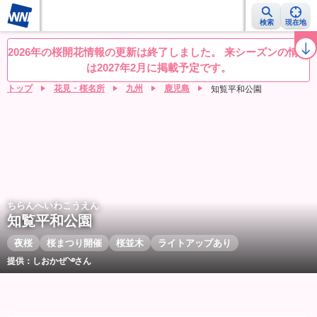
検索
現在地
桜レーダー
名所ランキング
桜開花予想NEWS
お花見動画
目的別
2026年の桜開花情報の更新は終了しました。 来シーズンの情報
は2027年2月に掲載予定です。
トップ
花見・桜名所
九州
鹿児島
知覧平和公園
ちらんへいわこうえん
知覧平和公園
夜桜
桜まつり開催
桜並木
ライトアップあり
提供：しおかぜ࿓さん