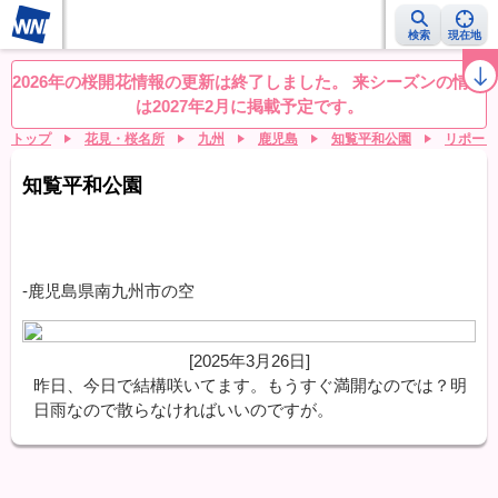
検索
現在地
桜レーダー
名所ランキング
桜開花予想NEWS
お花見動画
目的別
2026年の桜開花情報の更新は終了しました。 来シーズンの情報
は2027年2月に掲載予定です。
トップ
花見・桜名所
九州
鹿児島
知覧平和公園
リポート
知覧平和公園
-鹿児島県南九州市の空
[2025年3月26日]
昨日、今日で結構咲いてます。もうすぐ満開なのでは？明
日雨なので散らなければいいのですが。