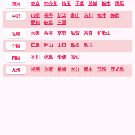
東京
神奈川
埼玉
千葉
茨城
栃木
群馬
関東
山梨
長野
新潟
富山
石川
福井
静岡
中部
愛知
岐阜
三重
大阪
兵庫
京都
滋賀
奈良
和歌山
近畿
広島
岡山
山口
島根
鳥取
中国
香川
徳島
愛媛
高知
四国
福岡
佐賀
長崎
大分
熊本
宮崎
鹿児島
九州