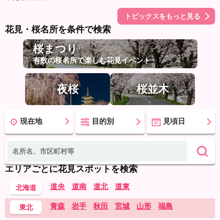
トピックスをもっと見る
花見・桜名所を条件で検索
桜まつり
有数の桜名所で楽しむ花見イベント
夜桜
桜並木
現在地
目的別
見頃日
エリアごとに花見スポットを検索
道央
道南
道北
道東
北海道
青森
岩手
秋田
宮城
山形
福島
東北