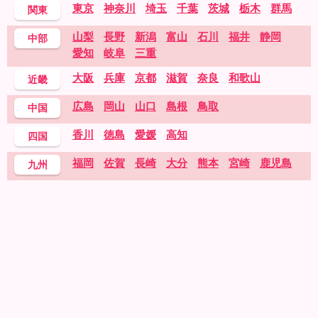
東京
神奈川
埼玉
千葉
茨城
栃木
群馬
関東
山梨
長野
新潟
富山
石川
福井
静岡
中部
愛知
岐阜
三重
大阪
兵庫
京都
滋賀
奈良
和歌山
近畿
広島
岡山
山口
島根
鳥取
中国
香川
徳島
愛媛
高知
四国
福岡
佐賀
長崎
大分
熊本
宮崎
鹿児島
九州