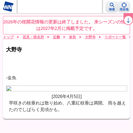
検索
現在地
桜レーダー
名所ランキング
桜開花予想NEWS
お花見動画
目的別
2026年の桜開花情報の更新は終了しました。 来シーズンの情報
は2027年2月に掲載予定です。
トップ
花見・桜名所
近畿
奈良
大野寺
リポート一覧
大野寺
-金魚
[2026年4月5日]
早咲きの枝垂れは散り始め、八重紅枝垂は満開。 雨を越え
たのでしばらく見頃かも。