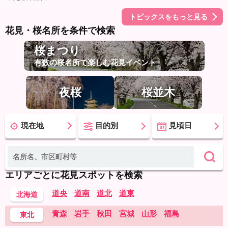
トピックスをもっと見る
花見・桜名所を条件で検索
桜まつり
有数の桜名所で楽しむ花見イベント
夜桜
桜並木
現在地
目的別
見頃日
エリアごとに花見スポットを検索
道央
道南
道北
道東
北海道
青森
岩手
秋田
宮城
山形
福島
東北