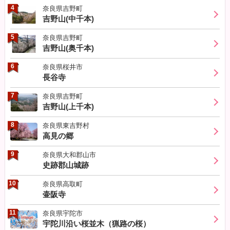
4
奈良県吉野町
吉野山(中千本)
5
奈良県吉野町
吉野山(奥千本)
6
奈良県桜井市
長谷寺
7
奈良県吉野町
吉野山(上千本)
8
奈良県東吉野村
高見の郷
9
奈良県大和郡山市
史跡郡山城跡
10
奈良県高取町
壷阪寺
11
奈良県宇陀市
宇陀川沿い桜並木（猟路の桜）