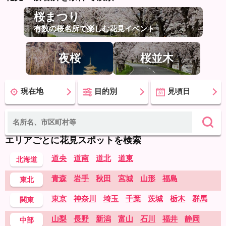
桜まつり
有数の桜名所で楽しむ花見イベント
夜桜
桜並木
現在地
目的別
見頃日
エリアごとに花見スポットを検索
道央
道南
道北
道東
北海道
青森
岩手
秋田
宮城
山形
福島
東北
東京
神奈川
埼玉
千葉
茨城
栃木
群馬
関東
山梨
長野
新潟
富山
石川
福井
静岡
中部