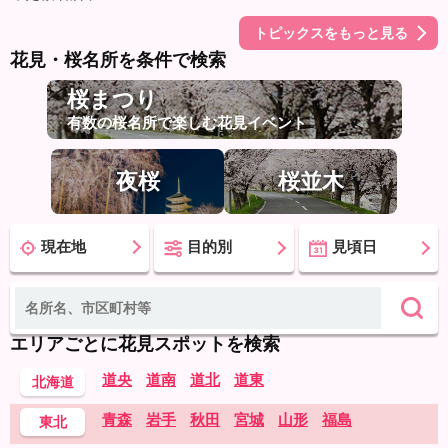
トピックスをもっと見る
花見・桜名所を条件で検索
桜まつり
有数の桜名所で楽しむ花見イベント
夜桜
桜並木
現在地
目的別
見頃日
エリアごとに花見スポットを検索
道央
道南
道北
道東
北海道
青森
岩手
秋田
宮城
山形
福島
東北