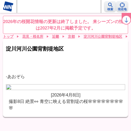
検索
現在地
桜レーダー
名所ランキング
桜開花予想NEWS
お花見動画
目的別
2026年の桜開花情報の更新は終了しました。 来シーズンの情報
は2027年2月に掲載予定です。
トップ
花見・桜名所
近畿
京都
淀川河川公園背割堤地区
淀川河川公園背割堤地区
-あおぞら
[2026年4月8日]
撮影8日 絶景👀 青空に映える背割堤の桜🌸🌸🌸🌸🌸🌸🌸🌸
🌸