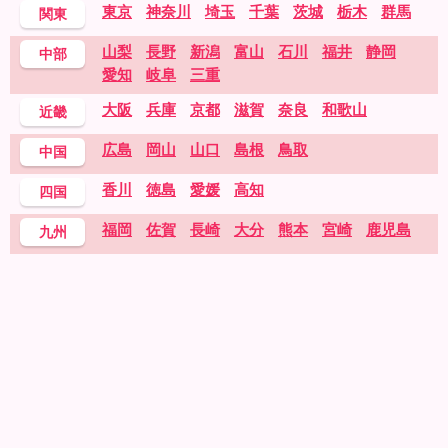
東京
神奈川
埼玉
千葉
茨城
栃木
群馬
関東
山梨
長野
新潟
富山
石川
福井
静岡
中部
愛知
岐阜
三重
大阪
兵庫
京都
滋賀
奈良
和歌山
近畿
広島
岡山
山口
島根
鳥取
中国
香川
徳島
愛媛
高知
四国
福岡
佐賀
長崎
大分
熊本
宮崎
鹿児島
九州