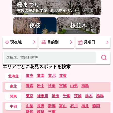
桜まつり
有数の桜名所で楽しむ花見イベント
夜桜
桜並木
現在地
目的別
見頃日
エリアごとに花見スポットを検索
道央
道南
道北
道東
北海道
青森
岩手
秋田
宮城
山形
福島
東北
東京
神奈川
埼玉
千葉
茨城
栃木
群馬
関東
山梨
長野
新潟
富山
石川
福井
静岡
中部
愛知
岐阜
三重