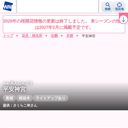
検索
現在地
桜レーダー
名所ランキング
桜開花予想NEWS
お花見動画
目的別
2026年の桜開花情報の更新は終了しました。 来シーズンの情報
は2027年2月に掲載予定です。
トップ
花見・桜名所
近畿
京都
平安神宮
へいあんじんぐう
平安神宮
夜桜
桜並木
ライトアップあり
提供：さくらこ🌸さん