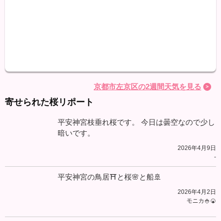
最高
最低
降水
京都市左京区の2週間天気を見る
寄せられた桜リポート
平安神宮枝垂れ桜です。 今日は曇空なので少し
暗いです。
2026年4月9日
-
平安神宮の鳥居⛩と桜🌸と船🚢
2026年4月2日
モニカ🍚🍘