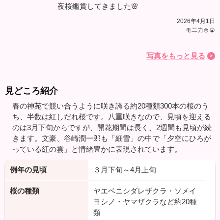
夜桜鑑賞してきました🌸
2026年4月1日
モ二力🍚🍘
写真をもっと見る
見どころ紹介
春の神苑で競い合うように咲き誇る約20種類300本の桜のう
ち、半数は紅しだれ桜です。八重咲きなので、見頃を迎える
のは3月下旬からですが、開花期間は長く、2週間も見頃が続
きます。文豪、谷崎潤一郎も「細雪」の中で「夕空にひろが
っている紅の雲」と情緒豊かに表現されています。
例年の見頃
３月下旬～4月上旬
桜の種類
ヤエベニシダレザクラ・ソメイ
ヨシノ・ヤマザクラなど約20種
類