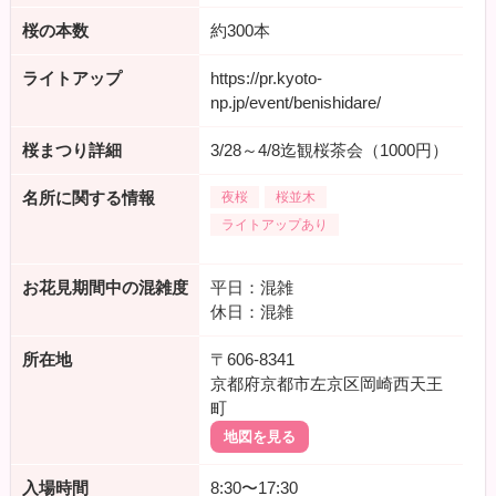
桜の本数
約300本
ライトアップ
https://pr.kyoto-
np.jp/event/benishidare/
桜まつり詳細
3/28～4/8迄観桜茶会（1000円）
名所に関する情報
夜桜
桜並木
ライトアップあり
お花見期間中の混雑度
平日：混雑
休日：混雑
所在地
〒606-8341
京都府京都市左京区岡崎西天王
町
地図を見る
入場時間
8:30〜17:30