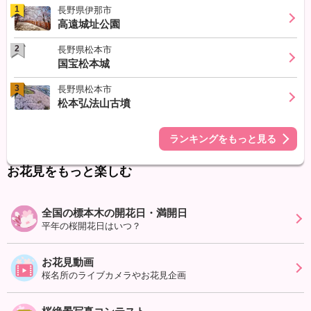
1
長野県伊那市
高遠城址公園
2
長野県松本市
国宝松本城
3
長野県松本市
松本弘法山古墳
ランキングをもっと見る
お花見をもっと楽しむ
全国の標本木の開花日・満開日
平年の桜開花日はいつ？
お花見動画
桜名所のライブカメラやお花見企画