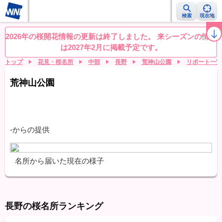
検索
現在地
桜レーダー
名所ランキング
桜開花予想NEWS
お花見動画
目的別
2026年の桜開花情報の更新は終了しました。 来シーズンの情報
は2027年2月に掲載予定です。
トップ
花見・桜名所
中部
長野
荒神山公園
リポート一覧
荒神山公園
-からの提供
名所から届いた現在の様子
長野の桜名所ランキング