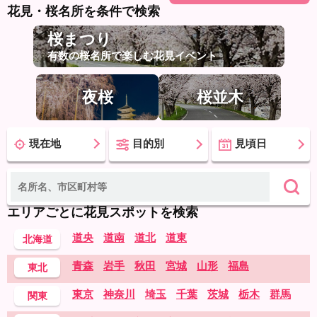
花見・桜名所を条件で検索
桜まつり
有数の桜名所で楽しむ花見イベント
夜桜
桜並木
現在地
目的別
見頃日
エリアごとに花見スポットを検索
道央
道南
道北
道東
北海道
青森
岩手
秋田
宮城
山形
福島
東北
東京
神奈川
埼玉
千葉
茨城
栃木
群馬
関東