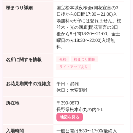
桜まつり詳細
国宝松本城夜桜会(開花宣言の3
日後から8日間17:30～21:00)入
場無料※天守には登れません。桜
並木・光の回廊(開花宣言の3日
後から8日間18:30〜21:00、金土
曜日のみ18:30〜22:00)入場無
料。
名所に関する情報
夜桜
桜まつり開催
ライトアップあり
お花見期間中の混雑度
平日：混雑
休日：大変混雑
所在地
〒390-0873
長野県松本市丸の内4-1
地図を見る
入場時間
一般公開は8:30〜17:00(最終入