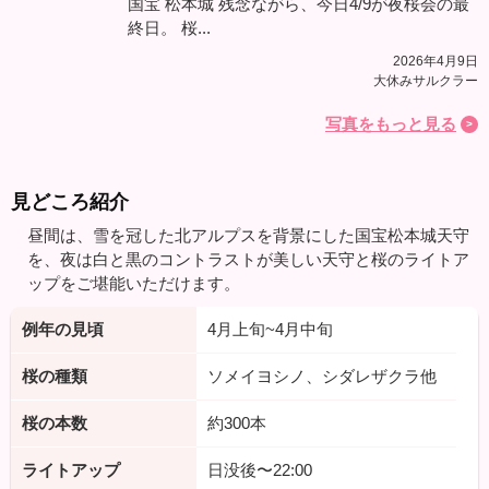
国宝 松本城 残念ながら、今日4/9が夜桜会の最
終日。 桜...
2026年4月9日
大休みサルクラー
写真をもっと見る
見どころ紹介
昼間は、雪を冠した北アルプスを背景にした国宝松本城天守
を、夜は白と黒のコントラストが美しい天守と桜のライトア
ップをご堪能いただけます。
例年の見頃
4月上旬~4月中旬
桜の種類
ソメイヨシノ、シダレザクラ他
桜の本数
約300本
ライトアップ
日没後〜22:00