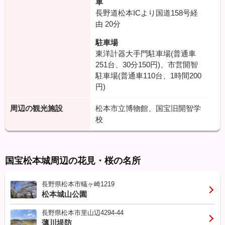
車
長野道松本ICより国道158号経
由
20分
駐車場
東洋計器大手門駐車場(普通車
251台、30分150円)、市営開智
駐車場(普通車110台、1時間200
円)
周辺の観光施設
松本市立博物館、国宝旧開智学
校
国宝松本城周辺の花見・桜の名所
長野県松本市蟻ヶ崎1219
松本城山公園
長野県松本市里山辺4294-44
薄川堤防