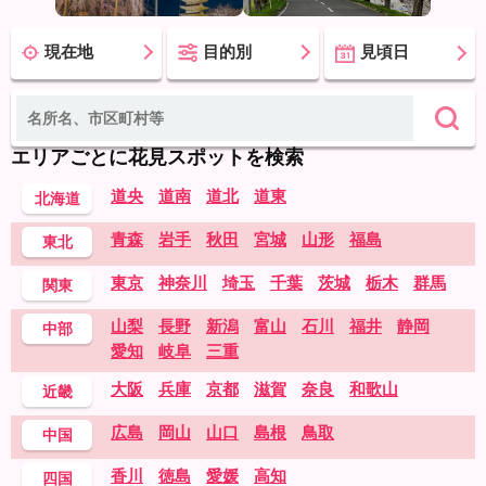
現在地
目的別
見頃日
エリアごとに花見スポットを検索
道央
道南
道北
道東
北海道
青森
岩手
秋田
宮城
山形
福島
東北
東京
神奈川
埼玉
千葉
茨城
栃木
群馬
関東
山梨
長野
新潟
富山
石川
福井
静岡
中部
愛知
岐阜
三重
大阪
兵庫
京都
滋賀
奈良
和歌山
近畿
広島
岡山
山口
島根
鳥取
中国
香川
徳島
愛媛
高知
四国