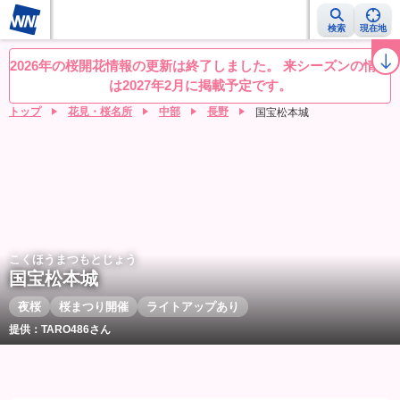
検索
現在地
桜レーダー
名所ランキング
桜開花予想NEWS
お花見動画
目的別
2026年の桜開花情報の更新は終了しました。 来シーズンの情報
は2027年2月に掲載予定です。
トップ
花見・桜名所
中部
長野
国宝松本城
こくほうまつもとじょう
国宝松本城
夜桜
桜まつり開催
ライトアップあり
提供：TARO486さん