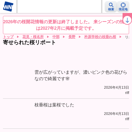
検索
現在地
桜レーダー
名所ランキング
桜開花予想NEWS
お花見動画
目的別
2026年の桜開花情報の更新は終了しました。 来シーズンの情報
は2027年2月に掲載予定です。
トップ
花見・桜名所
中部
長野
杵原学校の枝垂れ桜
リポ
寄せられた桜リポート
雲が広がっていますが、濃いピンク色の花びら
なので綺麗です🌸
2026年4月13日
riff
枝垂桜は葉桜でした
2026年4月13日
riff