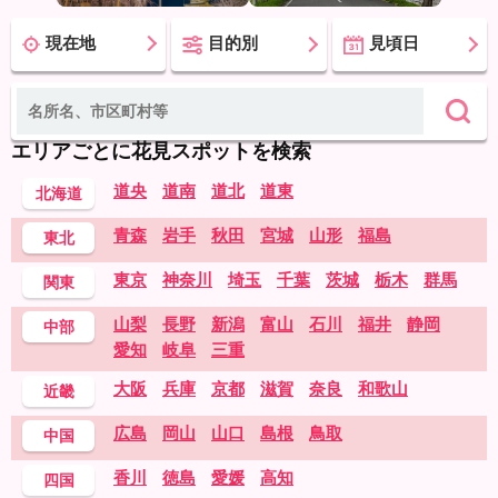
現在地
目的別
見頃日
エリアごとに花見スポットを検索
道央
道南
道北
道東
北海道
青森
岩手
秋田
宮城
山形
福島
東北
東京
神奈川
埼玉
千葉
茨城
栃木
群馬
関東
山梨
長野
新潟
富山
石川
福井
静岡
中部
愛知
岐阜
三重
大阪
兵庫
京都
滋賀
奈良
和歌山
近畿
広島
岡山
山口
島根
鳥取
中国
香川
徳島
愛媛
高知
四国