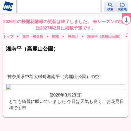
検索
現在地
桜レーダー
名所ランキング
桜開花予想NEWS
お花見動画
目的別
2026年の桜開花情報の更新は終了しました。 来シーズンの情報
は2027年2月に掲載予定です。
トップ
花見・桜名所
関東
神奈川
湘南平（高麗山公園）
湘南平（高麗山公園）
-神奈川県中郡大磯町湘南平（高麗山公園）の空
[2026年3月29日]
とても綺麗に咲いていました 今日は天気も良く、お花見日
和です🌸