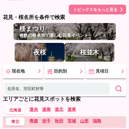
トピックスをもっと見る
花見・桜名所を条件で検索
桜まつり
有数の桜名所で楽しむ花見イベント
夜桜
桜並木
現在地
目的別
見頃日
エリアごとに花見スポットを検索
道央
道南
道北
道東
北海道
青森
岩手
秋田
宮城
山形
福島
東北