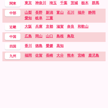
東京
神奈川
埼玉
千葉
茨城
栃木
群馬
関東
山梨
長野
新潟
富山
石川
福井
静岡
中部
愛知
岐阜
三重
大阪
兵庫
京都
滋賀
奈良
和歌山
近畿
広島
岡山
山口
島根
鳥取
中国
香川
徳島
愛媛
高知
四国
福岡
佐賀
長崎
大分
熊本
宮崎
鹿児島
九州