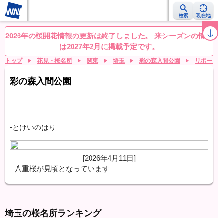
検索
現在地
桜レーダー
名所ランキング
桜開花予想NEWS
お花見動画
目的別
2026年の桜開花情報の更新は終了しました。 来シーズンの情報
は2027年2月に掲載予定です。
トップ
花見・桜名所
関東
埼玉
彩の森入間公園
リポート
彩の森入間公園
-とけいのはり
[2026年4月11日]
八重桜が見頃となっています
埼玉の桜名所ランキング