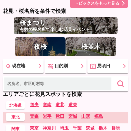
トピックスをもっと見る
花見・桜名所を条件で検索
桜まつり
有数の桜名所で楽しむ花見イベント
夜桜
桜並木
現在地
目的別
見頃日
エリアごとに花見スポットを検索
道央
道南
道北
道東
北海道
青森
岩手
秋田
宮城
山形
福島
東北
東京
神奈川
埼玉
千葉
茨城
栃木
群馬
関東