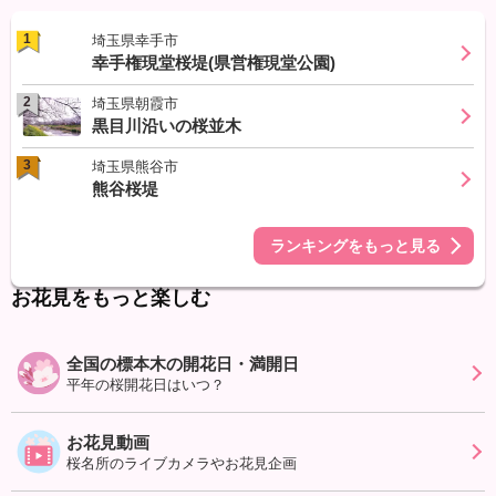
1
埼玉県幸手市
幸手権現堂桜堤(県営権現堂公園)
2
埼玉県朝霞市
黒目川沿いの桜並木
3
埼玉県熊谷市
熊谷桜堤
ランキングをもっと見る
お花見をもっと楽しむ
全国の標本木の開花日・満開日
平年の桜開花日はいつ？
お花見動画
桜名所のライブカメラやお花見企画