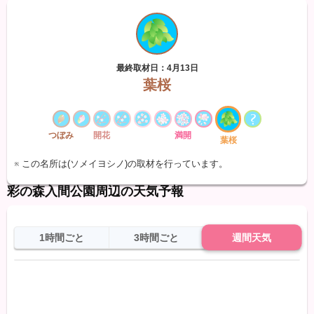
最終取材日：4月13日
葉桜
つぼみ
開花
満開
葉桜
※ この名所は(ソメイヨシノ)の取材を行っています。
彩の森入間公園周辺の天気予報
1時間ごと
3時間ごと
週間天気
日
天気