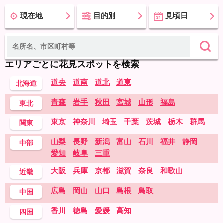
現在地
目的別
見頃日
エリアごとに花見スポットを検索
道央
道南
道北
道東
北海道
青森
岩手
秋田
宮城
山形
福島
東北
東京
神奈川
埼玉
千葉
茨城
栃木
群馬
関東
山梨
長野
新潟
富山
石川
福井
静岡
中部
愛知
岐阜
三重
大阪
兵庫
京都
滋賀
奈良
和歌山
近畿
広島
岡山
山口
島根
鳥取
中国
香川
徳島
愛媛
高知
四国