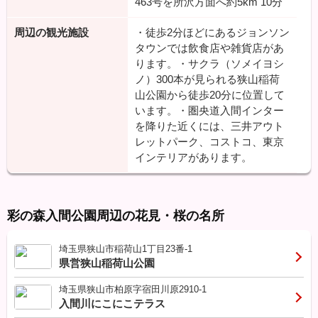
463号を所沢方面へ約5km
10分
周辺の観光施設
・徒歩2分ほどにあるジョンソン
タウンでは飲食店や雑貨店があ
ります。・サクラ（ソメイヨシ
ノ）300本が見られる狭山稲荷
山公園から徒歩20分に位置して
います。・圏央道入間インター
を降りた近くには、三井アウト
レットパーク、コストコ、東京
インテリアがあります。
彩の森入間公園周辺の花見・桜の名所
埼玉県狭山市稲荷山1丁目23番-1
県営狭山稲荷山公園
埼玉県狭山市柏原字宿田川原2910-1
入間川にこにこテラス