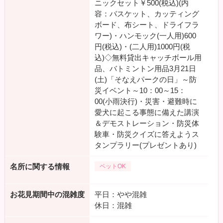
ニックセット￥500(税込)(内
容：バスケット、カッティング
ボード、布シート、ドライフラ
ワー)・ハンモック(一人用)600
円(税込)・(二人用)1000円(税
込)◇無料貸出キャッチボール用
品、バトミントン用品3月21日
(土)「そなえパークの日」～防
災イベント～10：00～15：
00(小雨決行)・災害・避難時に
愛犬に起こる事態に備えた講演
＆デモストレーション・防災体
験車・防災クイズに答えようス
タンプラリー(プレゼントあり)
名所に関する情報
ペットOK
お花見期間中の混雑度
平日：やや混雑
休日：混雑