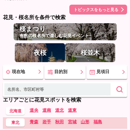
トピックスをもっと見る
花見・桜名所を条件で検索
桜まつり
有数の桜名所で楽しむ花見イベント
夜桜
桜並木
現在地
目的別
見頃日
エリアごとに花見スポットを検索
道央
道南
道北
道東
北海道
青森
岩手
秋田
宮城
山形
福島
東北