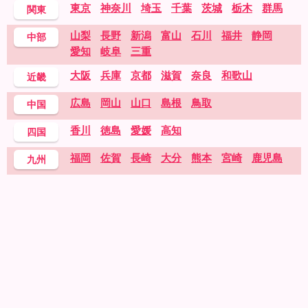
東京
神奈川
埼玉
千葉
茨城
栃木
群馬
関東
山梨
長野
新潟
富山
石川
福井
静岡
中部
愛知
岐阜
三重
大阪
兵庫
京都
滋賀
奈良
和歌山
近畿
広島
岡山
山口
島根
鳥取
中国
香川
徳島
愛媛
高知
四国
福岡
佐賀
長崎
大分
熊本
宮崎
鹿児島
九州