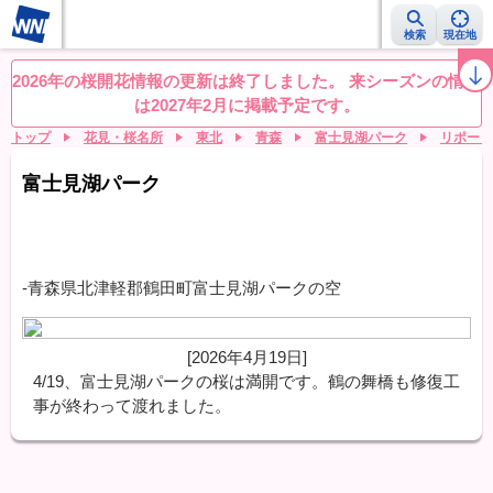
検索
現在地
桜レーダー
名所ランキング
桜開花予想NEWS
お花見動画
目的別
2026年の桜開花情報の更新は終了しました。 来シーズンの情報
は2027年2月に掲載予定です。
トップ
花見・桜名所
東北
青森
富士見湖パーク
リポート
富士見湖パーク
-青森県北津軽郡鶴田町富士見湖パークの空
[2026年4月19日]
4/19、富士見湖パークの桜は満開です。鶴の舞橋も修復工
事が終わって渡れました。