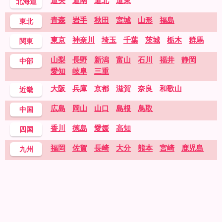
道央
道南
道北
道東
北海道
青森
岩手
秋田
宮城
山形
福島
東北
東京
神奈川
埼玉
千葉
茨城
栃木
群馬
関東
山梨
長野
新潟
富山
石川
福井
静岡
中部
愛知
岐阜
三重
大阪
兵庫
京都
滋賀
奈良
和歌山
近畿
広島
岡山
山口
島根
鳥取
中国
香川
徳島
愛媛
高知
四国
福岡
佐賀
長崎
大分
熊本
宮崎
鹿児島
九州