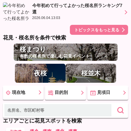
今年初めて行ってよかった桜名所ランキング7
選
2026.06.04.13:03
トピックスをもっと見る
花見・桜名所を条件で検索
桜まつり
有数の桜名所で楽しむ花見イベント
夜桜
桜並木
現在地
目的別
見頃日
エリアごとに花見スポットを検索