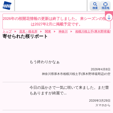
検索
現在地
桜レーダー
名所ランキング
桜開花予想NEWS
お花見動画
目的別
2026年の桜開花情報の更新は終了しました。 来シーズンの情報
は2027年2月に掲載予定です。
トップ
花見・桜名所
関東
神奈川
相模川桜土手(厚木野球場周
寄せられた桜リポート
もう終わりかなぁ
2026年4月8日
神奈川県厚木市相模川桜土手(厚木野球場周辺)の空
今日の温かさで一気に咲いて来ました。まだ蕾
もありますが綺麗で...
2026年3月29日
スマホから