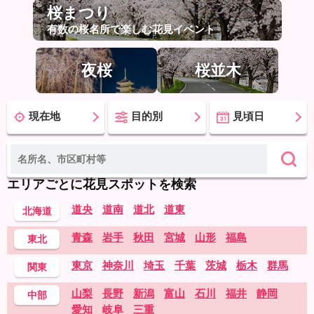
桜まつり
有数の桜名所で楽しむ花見イベント
夜桜
桜並木
現在地
目的別
見頃日
エリアごとに花見スポットを検索
道央
道南
道北
道東
北海道
青森
岩手
秋田
宮城
山形
福島
東北
東京
神奈川
埼玉
千葉
茨城
栃木
群馬
関東
山梨
長野
新潟
富山
石川
福井
静岡
中部
愛知
岐阜
三重