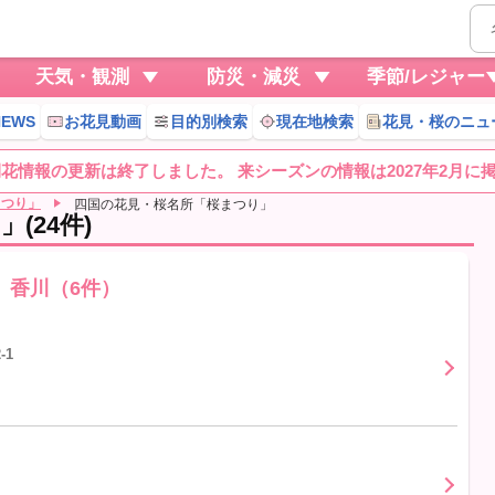
天気・観測
防災・減災
季節/レジャー
EWS
お花見動画
目的別検索
現在地検索
花見・桜のニュ
桜開花情報の更新は終了しました。 来シーズンの情報は2027年2月に
まつり」
四国の花見・桜名所「桜まつり」
(24件)
香川（6件）
-1