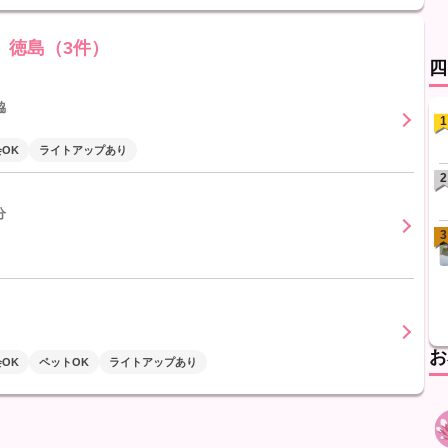
徳島（3件）
四
脇
1
OK
ライトアップあり
2
分
3
お
OK
ペットOK
ライトアップあり