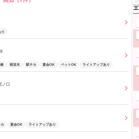
高知（7件）
エ
あり
8
催
桜並木
駅チカ
宴会OK
ペットOK
ライトアップあり
宮ノ口
チカ
宴会OK
ライトアップあり