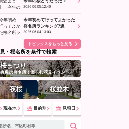
今年の桜どうだった？
2026.06.05.12:40
今年初めて行ってよかった
桜名所ランキング7選
2026.06.04.13:03
トピックスをもっと見る
見・桜名所を条件で検索
桜まつり
有数の桜名所で楽しむ花見イベント
夜桜
桜並木
現在地
目的別
見頃日