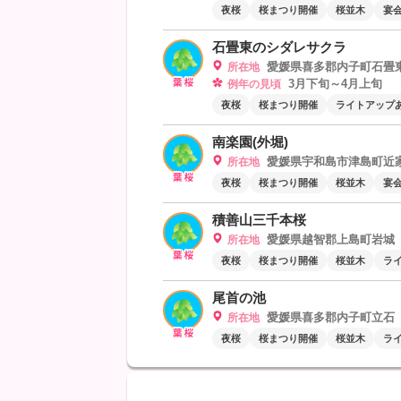
夜桜
桜まつり開催
桜並木
宴会
石畳東のシダレサクラ
愛媛県喜多郡内子町石畳
所在地
3月下旬～4月上旬
例年の見頃
夜桜
桜まつり開催
ライトアップ
南楽園(外堀)
愛媛県宇和島市津島町近家
所在地
夜桜
桜まつり開催
桜並木
宴会
積善山三千本桜
愛媛県越智郡上島町岩城
所在地
夜桜
桜まつり開催
桜並木
ラ
尾首の池
愛媛県喜多郡内子町立石
所在地
夜桜
桜まつり開催
桜並木
ラ