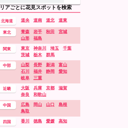
リアごとに花見スポットを検索
道央
道南
道北
道東
北海道
青森
岩手
秋田
宮城
東北
山形
福島
東京
神奈川
埼玉
千葉
関東
茨城
栃木
群馬
山梨
長野
新潟
富山
中部
石川
福井
静岡
愛知
岐阜
三重
大阪
兵庫
京都
滋賀
近畿
奈良
和歌山
広島
岡山
山口
島根
中国
鳥取
香川
徳島
愛媛
高知
四国