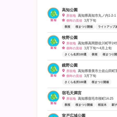
高知公園
高知県高知市丸ノ内1-2-1
所在地
3月下旬
例年の見頃
夜桜
桜まつり開催
ライトアップ
牧野公園
高知県高岡郡佐川町甲245
所在地
3月下旬〜4月上旬
例年の見頃
さくら名所100選
夜桜
桜まつり開
鏡野公園
高知県香美市土佐山田町
所在地
3月下旬
例年の見頃
さくら名所100選
桜まつり開催
宿毛天満宮
高知県宿毛市桜町14-25
所在地
夜桜
桜まつり開催
桜並木
駅
室戸広域公園