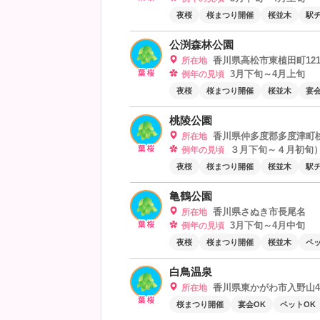
夜桜
桜まつり開催
桜並木
駅
公渕森林公園
香川県高松市東植田町1210
所在地
3月下旬～4月上旬
例年の見頃
夜桜
桜まつり開催
桜並木
宴会
桃陵公園
香川県仲多度郡多度津町
所在地
３月下旬～４月初旬
例年の見頃
夜桜
桜まつり開催
桜並木
駅
亀鶴公園
香川県さぬき市長尾名
所在地
3月下旬～4月中旬
例年の見頃
夜桜
桜まつり開催
桜並木
ペッ
白鳥温泉
香川県東かがわ市入野山4
所在地
桜まつり開催
宴会OK
ペットOK