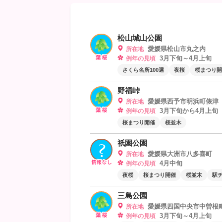
松山城山公園
愛媛県松山市丸之内
所在地
3月下旬～4月上旬
例年の見頃
さくら名所100選
夜桜
桜まつり開
野福峠
愛媛県西予市明浜町俵津
所在地
3月下旬から4月上旬
例年の見頃
桜まつり開催
桜並木
祇園公園
愛媛県大洲市八多喜町
所在地
4月中旬
例年の見頃
夜桜
桜まつり開催
桜並木
駅
三島公園
愛媛県四国中央市中曽根町乙
所在地
3月下旬～4月上旬
例年の見頃