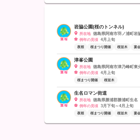
岩脇公園(桜のトンネル)
徳島県阿南市羽ノ浦町岩
所在地
4月上旬
例年の見頃
夜桜
桜まつり開催
桜並木
宴会
津峯公園
徳島県阿南市津乃峰町東
所在地
4月上旬
例年の見頃
桜まつり開催
桜並木
生名ロマン街道
徳島県勝浦郡勝浦町生名
所在地
3月下旬～4月上旬
例年の見頃
夜桜
桜まつり開催
桜並木
宴会