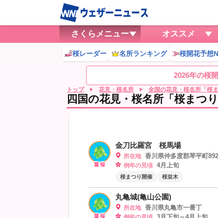
さくらメニュー
オススメ
桜レーダー
名所ランキング
桜開花予想N
2026年の
トップ
花見・桜名所
全国の花見・桜名所「桜
四国の花見・桜名所「桜まつり」
金刀比羅宮 桜馬場
香川県仲多度郡琴平町892
所在地
4月上旬
例年の見頃
桜まつり開催
桜並木
丸亀城(亀山公園)
香川県丸亀市一番丁
所在地
3月下旬～4月上旬
例年の見頃