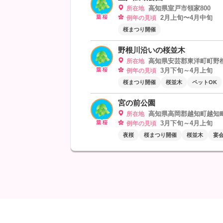
高知県室戸市領家800
所在地
2月上旬〜4月中旬
例年の見頃
桜まつり開催
野根川沿いの桜並木
高知県安芸郡東洋町町野根
所在地
3月下旬～4月上旬
例年の見頃
桜まつり開催
桜並木
ペットOK
宮の前公園
高知県高岡郡越知町越知町越
所在地
3月下旬～4月上旬
例年の見頃
夜桜
桜まつり開催
桜並木
宴会