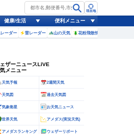
ゲリラ
風
現在地
健康/生活
便利メニュー
黄砂
風レーダー
雷レーダー
山の天気
花粉飛散情報
世界天気
天気
台風
ェザーニュースLiVE
気メニュー
天気予報
2週間天気
天気図
過去天気図
気象衛星
お天気ニュース
世界天気
アメダス(実況天気)
アメダスランキング
ウェザーリポート