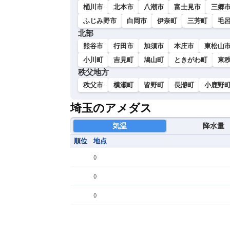
桶川市
北本市
八潮市
富士見市
三郷
ふじみ野市
白岡市
伊奈町
三芳町
毛
北部
熊谷市
行田市
加須市
本庄市
東松山
小川町
吉見町
鳩山町
ときがわ町
東
秩父地方
秩父市
横瀬町
皆野町
長瀞町
小鹿野
埼玉のアメダス
気温
降水量
順位
地点
(
)
(
)
(
)