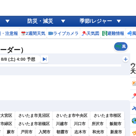
防災・減災
季節/レジャー
報・注意報
2週間天気
ライブカメラ
天気図
避難情報
風
レーダー）
8/8 (土) 4:00 予想
ウ
天
市大宮区
さいたま市見沼区
さいたま市中央区
さいたま市桜区
ま市緑区
さいたま市岩槻区
川越市
川口市
所沢市
飯能市
市
蕨市
戸田市
入間市
朝霞市
志木市
和光市
新座市