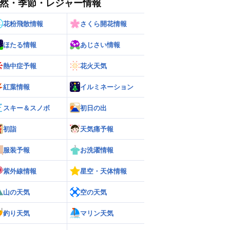
然・季節・レジャー情報
花粉飛散情報
さくら開花情報
ほたる情報
あじさい情報
熱中症予報
花火天気
紅葉情報
イルミネーション
スキー＆スノボ
初日の出
初詣
天気痛予報
ー
世界の雨雲レーダー
服装予報
お洗濯情報
紫外線情報
星空・天体情報
山の天気
空の天気
釣り天気
マリン天気