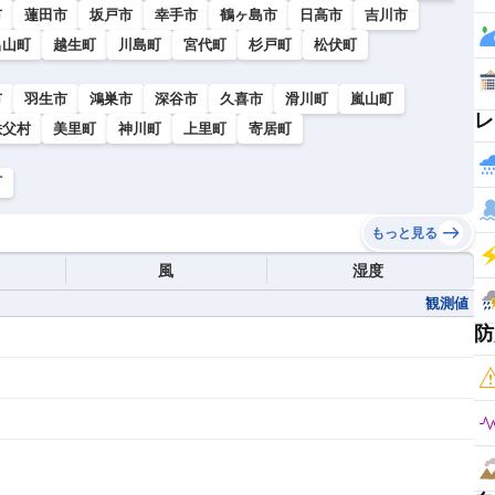
市
蓮田市
坂戸市
幸手市
鶴ヶ島市
日高市
吉川市
呂山町
越生町
川島町
宮代町
杉戸町
松伏町
市
羽生市
鴻巣市
深谷市
久喜市
滑川町
嵐山町
レ
秩父村
美里町
神川町
上里町
寄居町
町
もっと見る
風
湿度
観測値
防