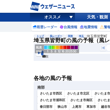
オススメ
天気・観測
雨雲レーダー
台風情報
地震情報
警
埼玉県皆野町
トップ
風レーダー
関東
埼玉
埼玉県皆野町の風の予報（風
現在
6h
12
24
36
48
60
72
各地の風の予報
南部
さいたま市西区
さいたま市北区
さいたま
さいたま市浦和区
さいたま市南区
さいた
春日部市
狭山市
上尾市
草加市
越谷