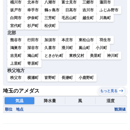
桶川市
北本市
八潮市
富士見市
三郷市
蓮田市
坂戸市
幸手市
鶴ヶ島市
日高市
吉川市
ふじみ野市
白岡市
伊奈町
三芳町
毛呂山町
越生町
川島町
宮代町
杉戸町
松伏町
北部
熊谷市
行田市
加須市
本庄市
東松山市
羽生市
鴻巣市
深谷市
久喜市
滑川町
嵐山町
小川町
吉見町
鳩山町
ときがわ町
東秩父村
美里町
神川町
上里町
寄居町
秩父地方
秩父市
横瀬町
皆野町
長瀞町
小鹿野町
埼玉のアメダス
もっと見る
気温
降水量
風
湿度
順位
地点
観測値