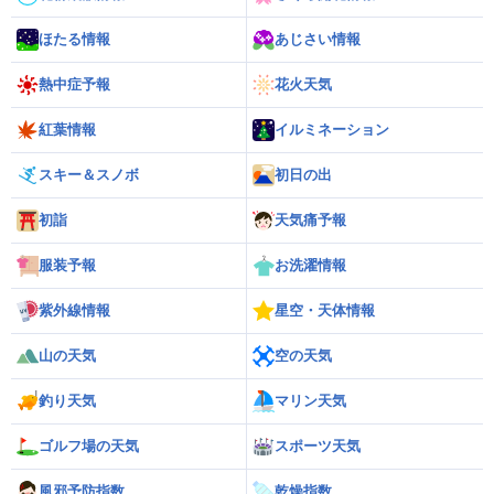
ほたる情報
あじさい情報
熱中症予報
花火天気
紅葉情報
イルミネーション
スキー＆スノボ
初日の出
初詣
天気痛予報
服装予報
お洗濯情報
紫外線情報
星空・天体情報
山の天気
空の天気
釣り天気
マリン天気
ゴルフ場の天気
スポーツ天気
風邪予防指数
乾燥指数