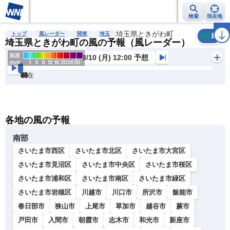
検索
現在地
雨雲レーダー
台風情報
地震情報
埼玉県ときがわ町
警報・注意報
2週間天気
ラ
トップ
風レーダー
関東
埼玉
風
埼玉県ときがわ町の風の予報（風レーダー）
8/10 (月) 12:00 予想
現在
6h
12
24
36
48
60
72
各地の風の予報
南部
さいたま市西区
さいたま市北区
さいたま市大宮区
さいたま市見沼区
さいたま市中央区
さいたま市桜区
さいたま市浦和区
さいたま市南区
さいたま市緑区
さいたま市岩槻区
川越市
川口市
所沢市
飯能市
春日部市
狭山市
上尾市
草加市
越谷市
蕨市
戸田市
入間市
朝霞市
志木市
和光市
新座市