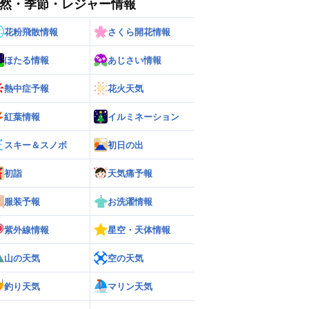
然・季節・レジャー情報
花粉飛散情報
さくら開花情報
ほたる情報
あじさい情報
熱中症予報
花火天気
紅葉情報
イルミネーション
スキー＆スノボ
初日の出
初詣
天気痛予報
ー
世界の雨雲レーダー
服装予報
お洗濯情報
紫外線情報
星空・天体情報
山の天気
空の天気
釣り天気
マリン天気