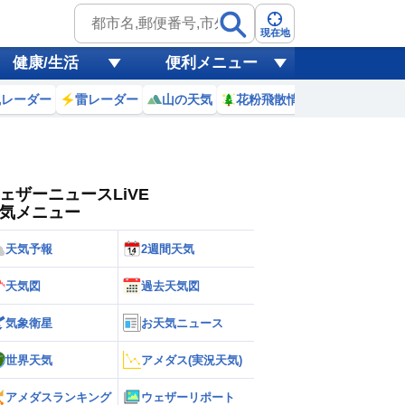
ゲリラ
風
現在地
健康/生活
便利メニュー
黄砂
風レーダー
雷レーダー
山の天気
花粉飛散情報
世界天気
天気
台風
ェザーニュースLiVE
気メニュー
天気予報
2週間天気
天気図
過去天気図
気象衛星
お天気ニュース
世界天気
アメダス(実況天気)
アメダスランキング
ウェザーリポート