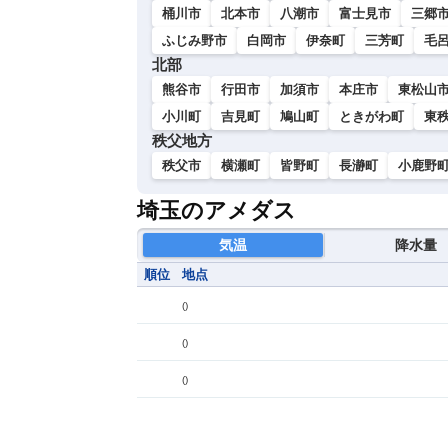
桶川市
北本市
八潮市
富士見市
三郷
ふじみ野市
白岡市
伊奈町
三芳町
毛
北部
熊谷市
行田市
加須市
本庄市
東松山
小川町
吉見町
鳩山町
ときがわ町
東
秩父地方
秩父市
横瀬町
皆野町
長瀞町
小鹿野
埼玉のアメダス
気温
降水量
順位
地点
(
)
(
)
(
)