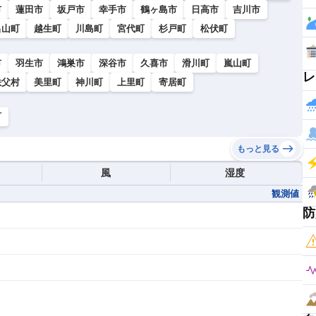
市
蓮田市
坂戸市
幸手市
鶴ヶ島市
日高市
吉川市
呂山町
越生町
川島町
宮代町
杉戸町
松伏町
市
羽生市
鴻巣市
深谷市
久喜市
滑川町
嵐山町
レ
秩父村
美里町
神川町
上里町
寄居町
町
もっと見る
風
湿度
観測値
防