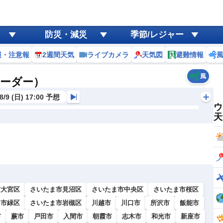
防災・減災
季節/レジャー
報・注意報
2週間天気
ライブカメラ
天気図
避難情報
風
レーダー）
8/9 (日) 17:00 予想
ウ
天
市大宮区
さいたま市見沼区
さいたま市中央区
さいたま市桜区
ま市緑区
さいたま市岩槻区
川越市
川口市
所沢市
飯能市
市
蕨市
戸田市
入間市
朝霞市
志木市
和光市
新座市