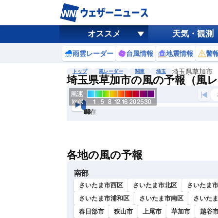
オススメ
天気・観測
雨雲レーダー
台風情報
地震情報
警
埼玉県草加市
トップ
風レーダー
関東
埼玉
埼玉県草加市の風の予報（風
現在
6h
12
24
36
48
60
72
各地の風の予報
南部
さいたま市西区
さいたま市北区
さいたま
さいたま市浦和区
さいたま市南区
さいた
春日部市
狭山市
上尾市
草加市
越谷