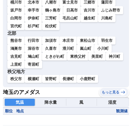
桶川市
北本市
八潮市
富士見市
三郷市
蓮田市
坂戸市
幸手市
鶴ヶ島市
日高市
吉川市
ふじみ野市
白岡市
伊奈町
三芳町
毛呂山町
越生町
川島町
宮代町
杉戸町
松伏町
北部
熊谷市
行田市
加須市
本庄市
東松山市
羽生市
鴻巣市
深谷市
久喜市
滑川町
嵐山町
小川町
吉見町
鳩山町
ときがわ町
東秩父村
美里町
神川町
上里町
寄居町
秩父地方
秩父市
横瀬町
皆野町
長瀞町
小鹿野町
埼玉のアメダス
もっと見る
気温
降水量
風
湿度
順位
地点
観測値