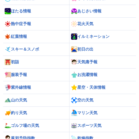
ほたる情報
あじさい情報
熱中症予報
花火天気
紅葉情報
イルミネーション
スキー＆スノボ
初日の出
初詣
天気痛予報
服装予報
お洗濯情報
紫外線情報
星空・天体情報
山の天気
空の天気
釣り天気
マリン天気
ゴルフ場の天気
スポーツ天気
風邪予防指数
乾燥指数