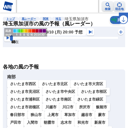
検索
現在地
雨雲レーダー
台風情報
地震情報
埼玉県加須市
警報・注意報
2週間天気
ラ
トップ
風レーダー
関東
埼玉
風
埼玉県加須市の風の予報（風レーダー）
8/10 (月) 20:00 予想
現在
6h
12
24
36
48
60
72
各地の風の予報
南部
さいたま市西区
さいたま市北区
さいたま市大宮区
さいたま市見沼区
さいたま市中央区
さいたま市桜区
さいたま市浦和区
さいたま市南区
さいたま市緑区
さいたま市岩槻区
川越市
川口市
所沢市
飯能市
春日部市
狭山市
上尾市
草加市
越谷市
蕨市
戸田市
入間市
朝霞市
志木市
和光市
新座市