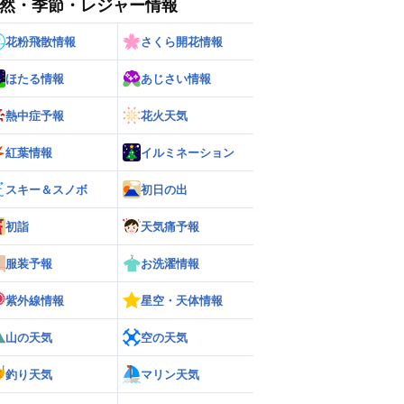
然・季節・レジャー情報
花粉飛散情報
さくら開花情報
ほたる情報
あじさい情報
熱中症予報
花火天気
紅葉情報
イルミネーション
スキー＆スノボ
初日の出
初詣
天気痛予報
ー
世界の雨雲レーダー
服装予報
お洗濯情報
紫外線情報
星空・天体情報
山の天気
空の天気
釣り天気
マリン天気