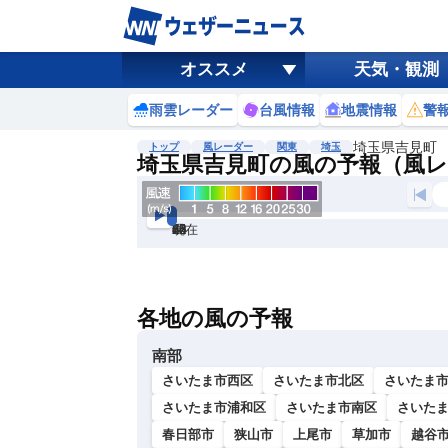
オススメ
天気・観測
雨雲レーダー
台風情報
地震情報
警
埼玉県吉見町
トップ
風レーダー
関東
埼玉
埼玉県吉見町の風の予報（風
現在
6h
12
24
36
48
60
72
各地の風の予報
南部
さいたま市西区
さいたま市北区
さいたま
さいたま市浦和区
さいたま市南区
さいた
春日部市
狭山市
上尾市
草加市
越谷