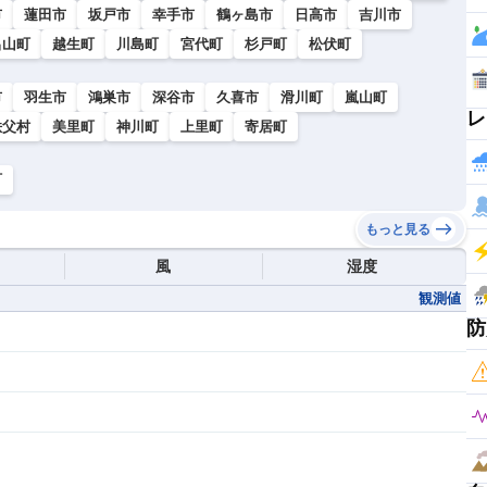
市
蓮田市
坂戸市
幸手市
鶴ヶ島市
日高市
吉川市
呂山町
越生町
川島町
宮代町
杉戸町
松伏町
市
羽生市
鴻巣市
深谷市
久喜市
滑川町
嵐山町
レ
秩父村
美里町
神川町
上里町
寄居町
町
もっと見る
風
湿度
観測値
防