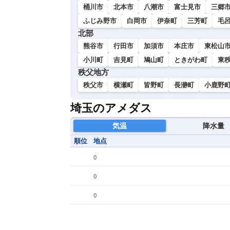
桶川市
北本市
八潮市
富士見市
三郷
ふじみ野市
白岡市
伊奈町
三芳町
毛
北部
熊谷市
行田市
加須市
本庄市
東松山
小川町
吉見町
鳩山町
ときがわ町
東
秩父地方
秩父市
横瀬町
皆野町
長瀞町
小鹿野
埼玉のアメダス
気温
降水量
順位
地点
(
)
(
)
(
)