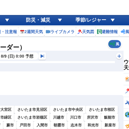
防災・減災
季節/レジャー
報・注意報
2週間天気
ライブカメラ
天気図
避難情報
風
レーダー）
8/9 (日) 0:00 予想
ウ
天
市大宮区
さいたま市見沼区
さいたま市中央区
さいたま市桜区
ま市緑区
さいたま市岩槻区
川越市
川口市
所沢市
飯能市
市
蕨市
戸田市
入間市
朝霞市
志木市
和光市
新座市