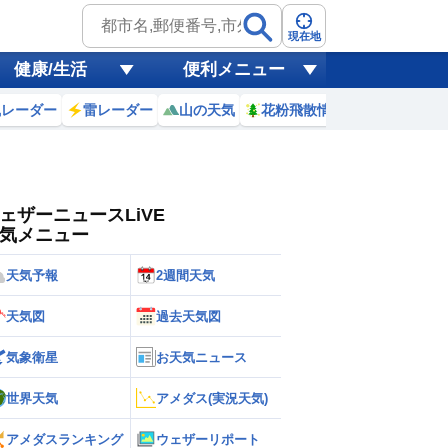
ゲリラ
風
現在地
健康/生活
便利メニュー
黄砂
風レーダー
雷レーダー
山の天気
花粉飛散情報
世界天気
天気
台風
ェザーニュースLiVE
気メニュー
天気予報
2週間天気
天気図
過去天気図
気象衛星
お天気ニュース
世界天気
アメダス(実況天気)
アメダスランキング
ウェザーリポート