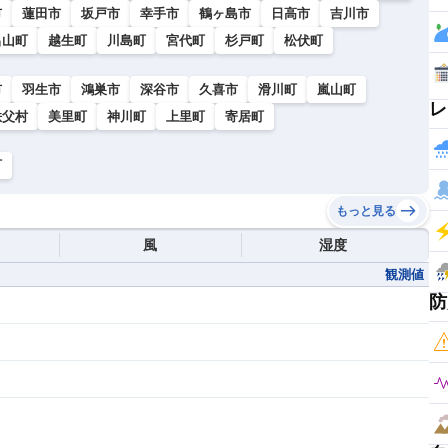
市
蓮田市
坂戸市
幸手市
鶴ヶ島市
日高市
吉川市
呂山町
越生町
川島町
宮代町
杉戸町
松伏町
市
羽生市
鴻巣市
深谷市
久喜市
滑川町
嵐山町
レ
秩父村
美里町
神川町
上里町
寄居町
町
もっと見る
風
湿度
観測値
防