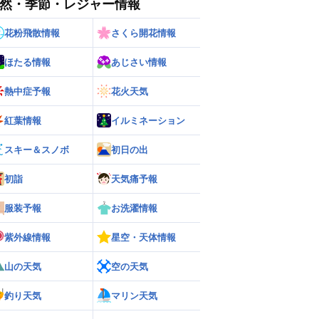
然・季節・レジャー情報
花粉飛散情報
さくら開花情報
ほたる情報
あじさい情報
熱中症予報
花火天気
紅葉情報
イルミネーション
スキー＆スノボ
初日の出
初詣
天気痛予報
ー
世界の雨雲レーダー
服装予報
お洗濯情報
紫外線情報
星空・天体情報
山の天気
空の天気
釣り天気
マリン天気