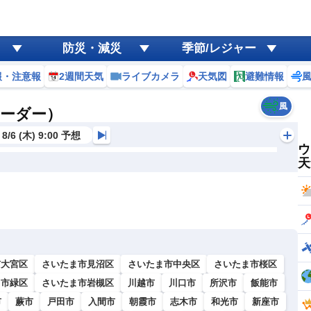
防災・減災
季節/レジャー
報・注意報
2週間天気
ライブカメラ
天気図
避難情報
風
レーダー）
8/6 (木) 9:00 予想
ウ
天
市大宮区
さいたま市見沼区
さいたま市中央区
さいたま市桜区
ま市緑区
さいたま市岩槻区
川越市
川口市
所沢市
飯能市
市
蕨市
戸田市
入間市
朝霞市
志木市
和光市
新座市