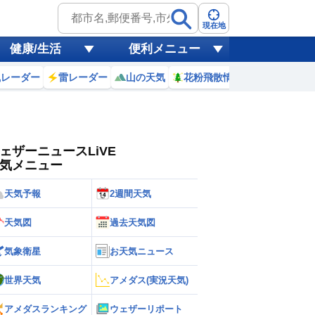
ゲリラ
風
現在地
健康/生活
便利メニュー
黄砂
風レーダー
雷レーダー
山の天気
花粉飛散情報
世界天気
天気
台風
ェザーニュースLiVE
気メニュー
天気予報
2週間天気
天気図
過去天気図
気象衛星
お天気ニュース
世界天気
アメダス(実況天気)
アメダスランキング
ウェザーリポート