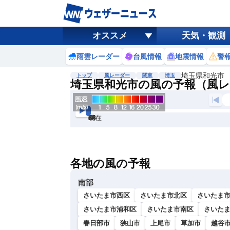
オススメ
天気・観測
雨雲レーダー
台風情報
地震情報
警
埼玉県和光市
トップ
風レーダー
関東
埼玉
埼玉県和光市の風の予報（風
現在
6h
12
24
36
48
60
72
各地の風の予報
南部
さいたま市西区
さいたま市北区
さいたま
さいたま市浦和区
さいたま市南区
さいた
春日部市
狭山市
上尾市
草加市
越谷