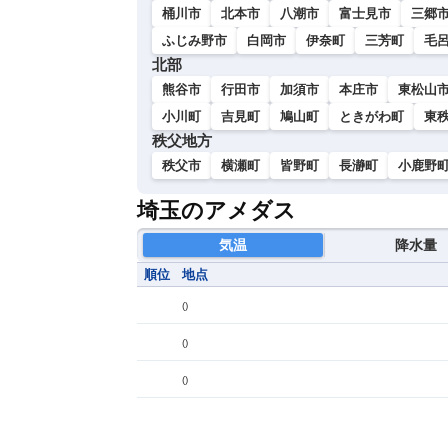
桶川市
北本市
八潮市
富士見市
三郷
ふじみ野市
白岡市
伊奈町
三芳町
毛
北部
熊谷市
行田市
加須市
本庄市
東松山
小川町
吉見町
鳩山町
ときがわ町
東
秩父地方
秩父市
横瀬町
皆野町
長瀞町
小鹿野
埼玉のアメダス
気温
降水量
順位
地点
(
)
(
)
(
)