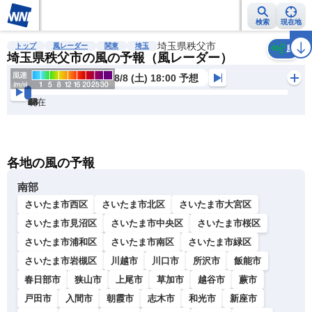
検索
現在地
雨雲レーダー
台風情報
地震情報
埼玉県秩父市
警報・注意報
2週間天気
ラ
トップ
風レーダー
関東
埼玉
風
埼玉県秩父市の風の予報（風レーダー）
8/8 (土) 18:00 予想
現在
6h
12
24
36
48
60
72
各地の風の予報
南部
さいたま市西区
さいたま市北区
さいたま市大宮区
さいたま市見沼区
さいたま市中央区
さいたま市桜区
さいたま市浦和区
さいたま市南区
さいたま市緑区
さいたま市岩槻区
川越市
川口市
所沢市
飯能市
春日部市
狭山市
上尾市
草加市
越谷市
蕨市
戸田市
入間市
朝霞市
志木市
和光市
新座市