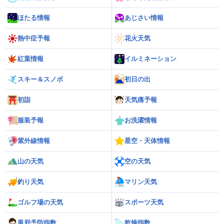
ほたる情報
あじさい情報
熱中症予報
花火天気
紅葉情報
イルミネーション
スキー＆スノボ
初日の出
初詣
天気痛予報
服装予報
お洗濯情報
紫外線情報
星空・天体情報
山の天気
空の天気
釣り天気
マリン天気
ゴルフ場の天気
スポーツ天気
風邪予防指数
乾燥指数