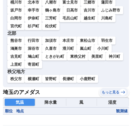
桶川市
北本市
八潮市
富士見市
三郷市
蓮田市
坂戸市
幸手市
鶴ヶ島市
日高市
吉川市
ふじみ野市
白岡市
伊奈町
三芳町
毛呂山町
越生町
川島町
宮代町
杉戸町
松伏町
北部
熊谷市
行田市
加須市
本庄市
東松山市
羽生市
鴻巣市
深谷市
久喜市
滑川町
嵐山町
小川町
吉見町
鳩山町
ときがわ町
東秩父村
美里町
神川町
上里町
寄居町
秩父地方
秩父市
横瀬町
皆野町
長瀞町
小鹿野町
埼玉のアメダス
もっと見る
気温
降水量
風
湿度
順位
地点
観測値