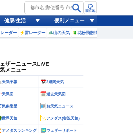
ゲリラ
風
現在地
健康/生活
便利メニュー
黄砂
風レーダー
雷レーダー
山の天気
花粉飛散情報
世界天気
天気
台風
ェザーニュースLiVE
気メニュー
天気予報
2週間天気
天気図
過去天気図
気象衛星
お天気ニュース
世界天気
アメダス(実況天気)
アメダスランキング
ウェザーリポート