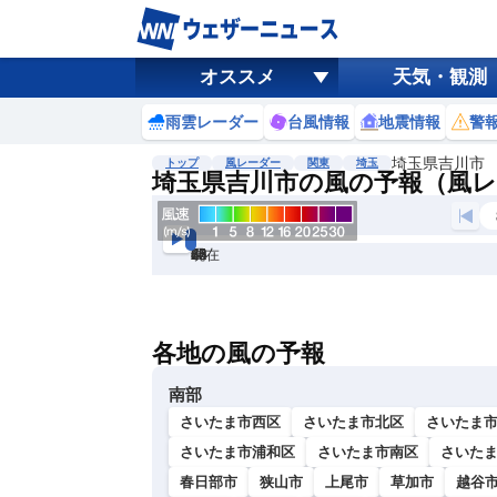
オススメ
天気・観測
雨雲レーダー
台風情報
地震情報
警
埼玉県吉川市
トップ
風レーダー
関東
埼玉
埼玉県吉川市の風の予報（風
現在
6h
12
24
36
48
60
72
各地の風の予報
南部
さいたま市西区
さいたま市北区
さいたま
さいたま市浦和区
さいたま市南区
さいた
春日部市
狭山市
上尾市
草加市
越谷