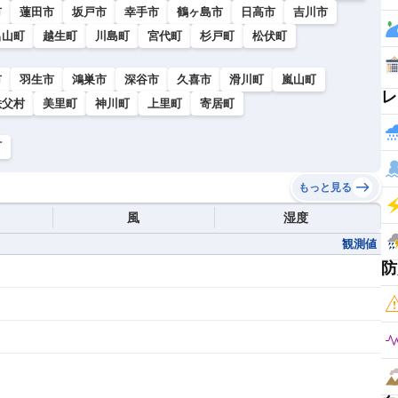
市
蓮田市
坂戸市
幸手市
鶴ヶ島市
日高市
吉川市
呂山町
越生町
川島町
宮代町
杉戸町
松伏町
市
羽生市
鴻巣市
深谷市
久喜市
滑川町
嵐山町
レ
秩父村
美里町
神川町
上里町
寄居町
町
もっと見る
風
湿度
観測値
防