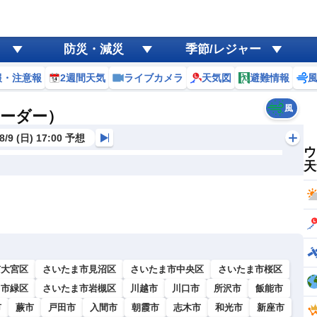
防災・減災
季節/レジャー
報・注意報
2週間天気
ライブカメラ
天気図
避難情報
風
レーダー）
8/9 (日) 17:00 予想
ウ
天
市大宮区
さいたま市見沼区
さいたま市中央区
さいたま市桜区
ま市緑区
さいたま市岩槻区
川越市
川口市
所沢市
飯能市
市
蕨市
戸田市
入間市
朝霞市
志木市
和光市
新座市