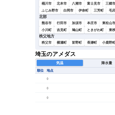
桶川市
北本市
八潮市
富士見市
三郷
ふじみ野市
白岡市
伊奈町
三芳町
毛
北部
熊谷市
行田市
加須市
本庄市
東松山
小川町
吉見町
鳩山町
ときがわ町
東
秩父地方
秩父市
横瀬町
皆野町
長瀞町
小鹿野
埼玉のアメダス
気温
降水量
順位
地点
(
)
(
)
(
)