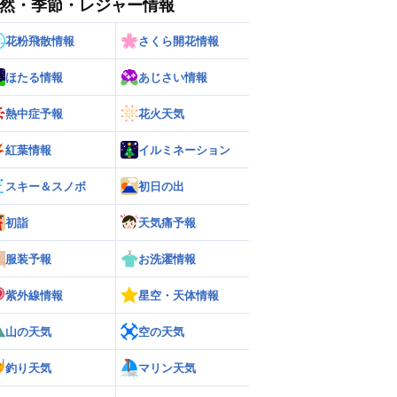
然・季節・レジャー情報
花粉飛散情報
さくら開花情報
ほたる情報
あじさい情報
熱中症予報
花火天気
紅葉情報
イルミネーション
スキー＆スノボ
初日の出
初詣
天気痛予報
ー
世界の雨雲レーダー
服装予報
お洗濯情報
紫外線情報
星空・天体情報
山の天気
空の天気
釣り天気
マリン天気