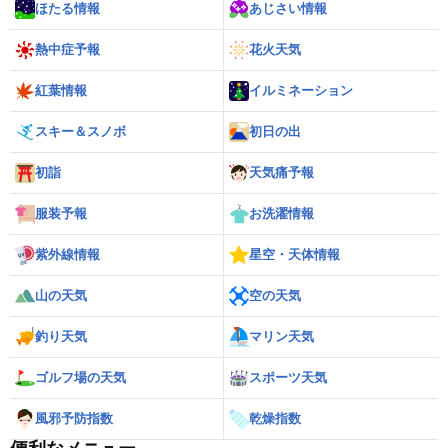
ほたる情報
あじさい情報
熱中症予報
花火天気
紅葉情報
イルミネーション
スキー＆スノボ
初日の出
初詣
天気痛予報
服装予報
お洗濯情報
紫外線情報
星空・天体情報
山の天気
空の天気
釣り天気
マリン天気
ゴルフ場の天気
スポーツ天気
風邪予防指数
乾燥指数