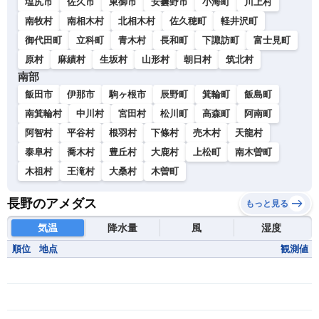
塩尻市
佐久市
東御市
安曇野市
小海町
川上村
南牧村
南相木村
北相木村
佐久穂町
軽井沢町
御代田町
立科町
青木村
長和町
下諏訪町
富士見町
原村
麻績村
生坂村
山形村
朝日村
筑北村
南部
飯田市
伊那市
駒ヶ根市
辰野町
箕輪町
飯島町
南箕輪村
中川村
宮田村
松川町
高森町
阿南町
阿智村
平谷村
根羽村
下條村
売木村
天龍村
泰阜村
喬木村
豊丘村
大鹿村
上松町
南木曽町
木祖村
王滝村
大桑村
木曽町
長野のアメダス
もっと見る
気温
降水量
風
湿度
順位
地点
観測値