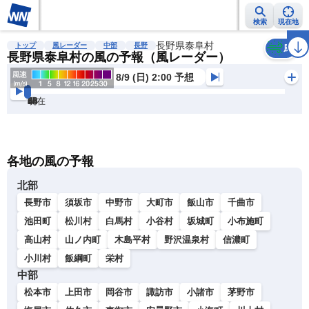
検索
現在地
雨雲レーダー
台風情報
地震情報
長野県泰阜村
警報・注意報
2週間天気
ラ
トップ
風レーダー
中部
長野
風
長野県泰阜村の風の予報（風レーダー）
8/9 (日) 2:00 予想
現在
6h
12
24
36
48
60
72
各地の風の予報
北部
長野市
須坂市
中野市
大町市
飯山市
千曲市
池田町
松川村
白馬村
小谷村
坂城町
小布施町
高山村
山ノ内町
木島平村
野沢温泉村
信濃町
小川村
飯綱町
栄村
中部
松本市
上田市
岡谷市
諏訪市
小諸市
茅野市