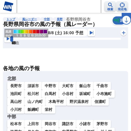
検索
現在地
雨雲レーダー
台風情報
地震情報
長野県岡谷市
警報・注意報
2週間天気
ラ
トップ
風レーダー
中部
長野
風
長野県岡谷市の風の予報（風レーダー）
8/8 (土) 16:00 予想
現在
6h
12
24
36
48
60
72
各地の風の予報
北部
長野市
須坂市
中野市
大町市
飯山市
千曲市
池田町
松川村
白馬村
小谷村
坂城町
小布施町
高山村
山ノ内町
木島平村
野沢温泉村
信濃町
小川村
飯綱町
栄村
中部
松本市
上田市
岡谷市
諏訪市
小諸市
茅野市