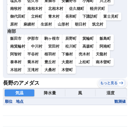
塩尻市
佐久市
東御市
安曇野市
小海町
川上村
南牧村
南相木村
北相木村
佐久穂町
軽井沢町
御代田町
立科町
青木村
長和町
下諏訪町
富士見町
原村
麻績村
生坂村
山形村
朝日村
筑北村
南部
飯田市
伊那市
駒ヶ根市
辰野町
箕輪町
飯島町
南箕輪村
中川村
宮田村
松川町
高森町
阿南町
阿智村
平谷村
根羽村
下條村
売木村
天龍村
泰阜村
喬木村
豊丘村
大鹿村
上松町
南木曽町
木祖村
王滝村
大桑村
木曽町
長野のアメダス
もっと見る
気温
降水量
風
湿度
順位
地点
観測値