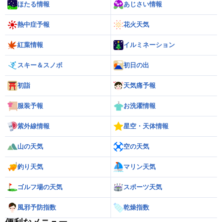
ほたる情報
あじさい情報
熱中症予報
花火天気
紅葉情報
イルミネーション
スキー＆スノボ
初日の出
初詣
天気痛予報
服装予報
お洗濯情報
紫外線情報
星空・天体情報
山の天気
空の天気
釣り天気
マリン天気
ゴルフ場の天気
スポーツ天気
風邪予防指数
乾燥指数