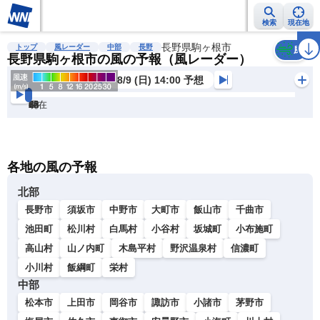
検索
現在地
雨雲レーダー
台風情報
地震情報
長野県駒ヶ根市
警報・注意報
2週間天気
ラ
トップ
風レーダー
中部
長野
風
長野県駒ヶ根市の風の予報（風レーダー）
8/9 (日) 14:00 予想
現在
6h
12
24
36
48
60
72
各地の風の予報
北部
長野市
須坂市
中野市
大町市
飯山市
千曲市
池田町
松川村
白馬村
小谷村
坂城町
小布施町
高山村
山ノ内町
木島平村
野沢温泉村
信濃町
小川村
飯綱町
栄村
中部
松本市
上田市
岡谷市
諏訪市
小諸市
茅野市