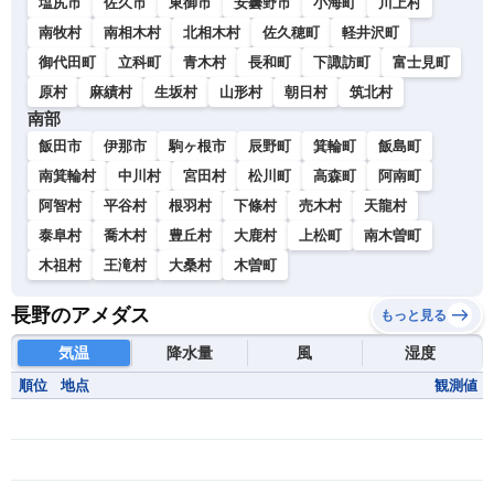
塩尻市
佐久市
東御市
安曇野市
小海町
川上村
南牧村
南相木村
北相木村
佐久穂町
軽井沢町
御代田町
立科町
青木村
長和町
下諏訪町
富士見町
原村
麻績村
生坂村
山形村
朝日村
筑北村
南部
飯田市
伊那市
駒ヶ根市
辰野町
箕輪町
飯島町
南箕輪村
中川村
宮田村
松川町
高森町
阿南町
阿智村
平谷村
根羽村
下條村
売木村
天龍村
泰阜村
喬木村
豊丘村
大鹿村
上松町
南木曽町
木祖村
王滝村
大桑村
木曽町
長野のアメダス
もっと見る
気温
降水量
風
湿度
順位
地点
観測値