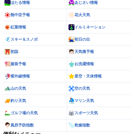
ほたる情報
あじさい情報
熱中症予報
花火天気
紅葉情報
イルミネーション
スキー＆スノボ
初日の出
初詣
天気痛予報
服装予報
お洗濯情報
紫外線情報
星空・天体情報
山の天気
空の天気
釣り天気
マリン天気
ゴルフ場の天気
スポーツ天気
風邪予防指数
乾燥指数