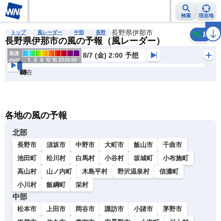
検索
現在地
雨雲レーダー
台風情報
地震情報
長野県伊那市
警報・注意報
2週間天気
ラ
トップ
風レーダー
中部
長野
風
長野県伊那市の風の予報（風レーダー）
8/7 (金) 2:00 予想
現在
6h
12
24
36
48
60
72
各地の風の予報
北部
長野市
須坂市
中野市
大町市
飯山市
千曲市
池田町
松川村
白馬村
小谷村
坂城町
小布施町
高山村
山ノ内町
木島平村
野沢温泉村
信濃町
小川村
飯綱町
栄村
中部
松本市
上田市
岡谷市
諏訪市
小諸市
茅野市