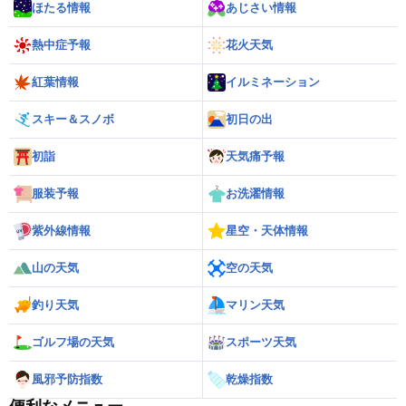
ほたる情報
あじさい情報
熱中症予報
花火天気
紅葉情報
イルミネーション
スキー＆スノボ
初日の出
初詣
天気痛予報
服装予報
お洗濯情報
紫外線情報
星空・天体情報
山の天気
空の天気
釣り天気
マリン天気
ゴルフ場の天気
スポーツ天気
風邪予防指数
乾燥指数