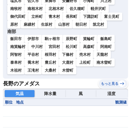
塩尻市
佐久市
東御市
安曇野市
小海町
川上村
南牧村
南相木村
北相木村
佐久穂町
軽井沢町
御代田町
立科町
青木村
長和町
下諏訪町
富士見町
原村
麻績村
生坂村
山形村
朝日村
筑北村
南部
飯田市
伊那市
駒ヶ根市
辰野町
箕輪町
飯島町
南箕輪村
中川村
宮田村
松川町
高森町
阿南町
阿智村
平谷村
根羽村
下條村
売木村
天龍村
泰阜村
喬木村
豊丘村
大鹿村
上松町
南木曽町
木祖村
王滝村
大桑村
木曽町
長野のアメダス
もっと見る
気温
降水量
風
湿度
順位
地点
観測値