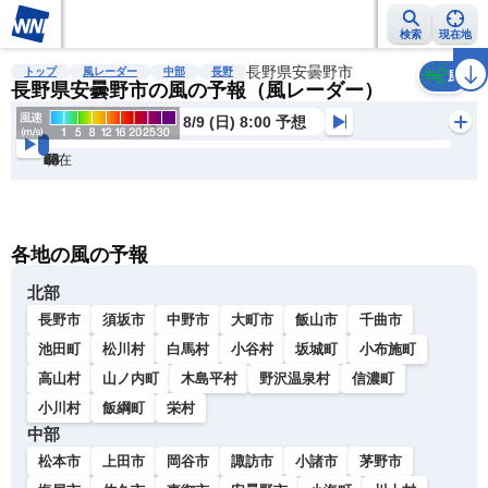
検索
現在地
雨雲レーダー
台風情報
地震情報
長野県安曇野市
警報・注意報
2週間天気
ラ
トップ
風レーダー
中部
長野
風
長野県安曇野市の風の予報（風レーダー）
8/9 (日) 8:00 予想
現在
6h
12
24
36
48
60
72
各地の風の予報
北部
長野市
須坂市
中野市
大町市
飯山市
千曲市
池田町
松川村
白馬村
小谷村
坂城町
小布施町
高山村
山ノ内町
木島平村
野沢温泉村
信濃町
小川村
飯綱町
栄村
中部
松本市
上田市
岡谷市
諏訪市
小諸市
茅野市