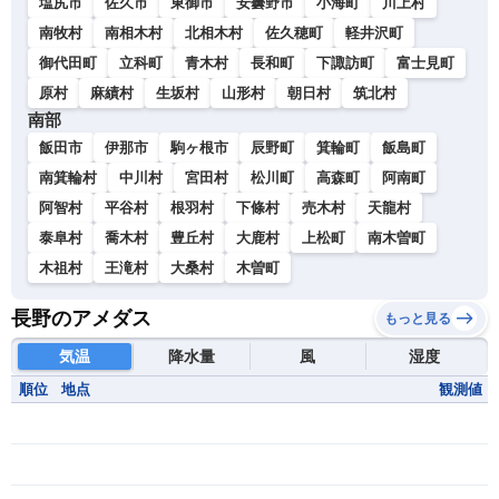
塩尻市
佐久市
東御市
安曇野市
小海町
川上村
南牧村
南相木村
北相木村
佐久穂町
軽井沢町
御代田町
立科町
青木村
長和町
下諏訪町
富士見町
原村
麻績村
生坂村
山形村
朝日村
筑北村
南部
飯田市
伊那市
駒ヶ根市
辰野町
箕輪町
飯島町
南箕輪村
中川村
宮田村
松川町
高森町
阿南町
阿智村
平谷村
根羽村
下條村
売木村
天龍村
泰阜村
喬木村
豊丘村
大鹿村
上松町
南木曽町
木祖村
王滝村
大桑村
木曽町
長野のアメダス
もっと見る
気温
降水量
風
湿度
順位
地点
観測値