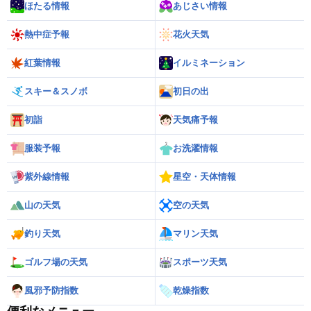
ほたる情報
あじさい情報
熱中症予報
花火天気
紅葉情報
イルミネーション
スキー＆スノボ
初日の出
初詣
天気痛予報
服装予報
お洗濯情報
紫外線情報
星空・天体情報
山の天気
空の天気
釣り天気
マリン天気
ゴルフ場の天気
スポーツ天気
風邪予防指数
乾燥指数