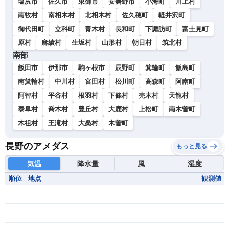
塩尻市
佐久市
東御市
安曇野市
小海町
川上村
南牧村
南相木村
北相木村
佐久穂町
軽井沢町
御代田町
立科町
青木村
長和町
下諏訪町
富士見町
原村
麻績村
生坂村
山形村
朝日村
筑北村
南部
飯田市
伊那市
駒ヶ根市
辰野町
箕輪町
飯島町
南箕輪村
中川村
宮田村
松川町
高森町
阿南町
阿智村
平谷村
根羽村
下條村
売木村
天龍村
泰阜村
喬木村
豊丘村
大鹿村
上松町
南木曽町
木祖村
王滝村
大桑村
木曽町
長野のアメダス
もっと見る
気温
降水量
風
湿度
順位
地点
観測値