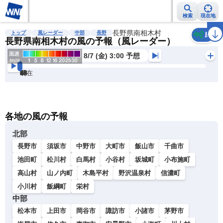
検索
現在地
雨雲レーダー
台風情報
地震情報
長野県南相木村
警報・注意報
2週間天気
ラ
トップ
風レーダー
中部
長野
風
長野県南相木村の風の予報（風レーダー）
8/7 (金) 3:00 予想
現在
6h
12
24
36
48
60
72
各地の風の予報
北部
長野市
須坂市
中野市
大町市
飯山市
千曲市
池田町
松川村
白馬村
小谷村
坂城町
小布施町
高山村
山ノ内町
木島平村
野沢温泉村
信濃町
小川村
飯綱町
栄村
中部
松本市
上田市
岡谷市
諏訪市
小諸市
茅野市