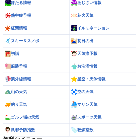
ほたる情報
あじさい情報
熱中症予報
花火天気
紅葉情報
イルミネーション
スキー＆スノボ
初日の出
初詣
天気痛予報
服装予報
お洗濯情報
紫外線情報
星空・天体情報
山の天気
空の天気
釣り天気
マリン天気
ゴルフ場の天気
スポーツ天気
風邪予防指数
乾燥指数