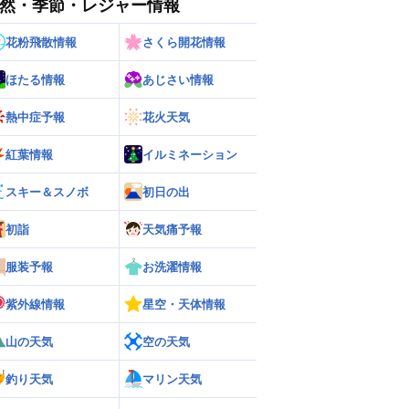
然・季節・レジャー情報
花粉飛散情報
さくら開花情報
ほたる情報
あじさい情報
熱中症予報
花火天気
紅葉情報
イルミネーション
スキー＆スノボ
初日の出
初詣
天気痛予報
ー
世界の雨雲レーダー
服装予報
お洗濯情報
紫外線情報
星空・天体情報
山の天気
空の天気
釣り天気
マリン天気