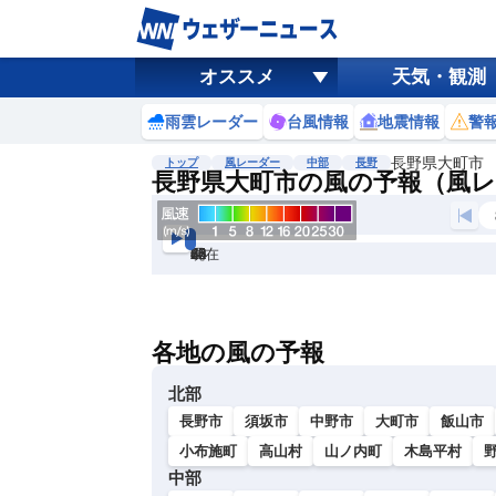
オススメ
天気・観測
雨雲レーダー
台風情報
地震情報
警
長野県大町市
トップ
風レーダー
中部
長野
長野県大町市の風の予報（風
現在
6h
12
24
36
48
60
72
各地の風の予報
北部
長野市
須坂市
中野市
大町市
飯山市
小布施町
高山村
山ノ内町
木島平村
中部