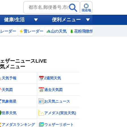
ゲリラ
風
現在地
健康/生活
便利メニュー
黄砂
風レーダー
雷レーダー
山の天気
花粉飛散情報
世界天気
天気
台風
ェザーニュースLiVE
気メニュー
天気予報
2週間天気
天気図
過去天気図
気象衛星
お天気ニュース
世界天気
アメダス(実況天気)
アメダスランキング
ウェザーリポート