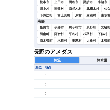
松本市
上田市
岡谷市
諏訪市
小諸市
川上村
南牧村
南相木村
北相木村
佐
下諏訪町
富士見町
原村
麻績村
生坂
南部
飯田市
伊那市
駒ヶ根市
辰野町
箕輪
阿南町
阿智村
平谷村
根羽村
下條村
南木曽町
木祖村
王滝村
大桑村
木曽
長野のアメダス
気温
降水量
順位
地点
(
)
(
)
(
)