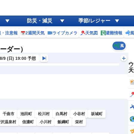
防災・減災
季節/レジャー
報・注意報
2週間天気
ライブカメラ
天気図
避難情報
風
レーダー）
8/9 (日) 19:00 予想
ウ
天
千曲市
池田町
松川村
白馬村
小谷村
坂城町
野沢温泉村
信濃町
小川村
飯綱町
栄村