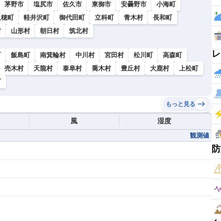
茅野市
塩尻市
佐久市
東御市
安曇野市
小海町
久穂町
軽井沢町
御代田町
立科町
青木村
長和町
村
山形村
朝日村
筑北村
レ
町
飯島町
南箕輪村
中川村
宮田村
松川町
高森町
売木村
天龍村
泰阜村
喬木村
豊丘村
大鹿村
上松町
町
もっと見る
風
湿度
観測値
防